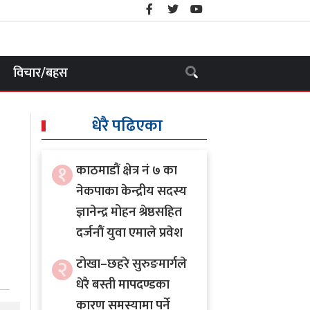
विचार/बहस
धेरै पढिएका
१
काठमाडौं क्षेत्र नं ७ का
नेकपाका केन्द्रीय सदस्य
ज्ञानेन्द्र मोहन श्रेष्ठसहित
दर्जनौं युवा एमाले प्रवेश
२
टोखा–छहरे सुरुङमार्गले
धेरै बस्ती मापदण्डका
कारण समस्यामा पर्ने