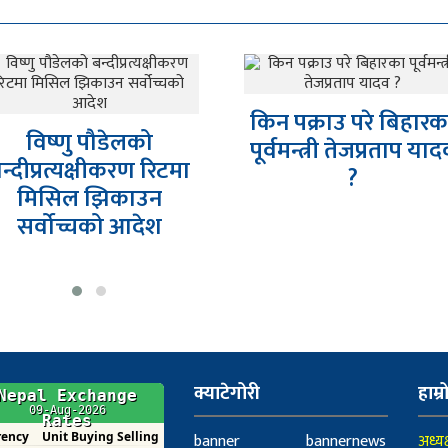
ऐनबहादुर महरलाई गोल
िन पक्राउ परे बिहारका
हान्ने धम्की
ूर्वमन्त्री तेजप्रताप यादव
?
क्याटेगोरी
हाम्र
banner
bannernews
अध्यक