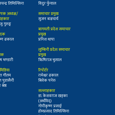
मचन्द्र तिमिल्सिना
विदुर फुँयाल
ापक अध्यक्ष/
समाचार प्रमुख
ाहकार
सुजन बज्रचार्य
जु गुरुङ्ग
बागमती प्रदेश समाचार
ादक
प्रमुख
कृष्ण ढकाल
प्रनिश थापा
लुम्बिनी प्रदेश समाचार
्धक
प्रमुख
ष भण्डारी
ऋिषिराज भुसाल
ीमिडिया
रिपोर्टर
त गौतम
रामेश्वर ढकाल
त पुडासैनी
बिवेक पनेरु
श्रेष्ठ
सल्लाहकार
डा. केशवराज खड्का
(अर्थविद्)
गोपीकृष्ण प्रसाई
होमप्रसाद तिमिल्सिना