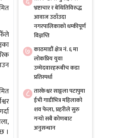
६
यमित
भ्रष्टाचार र बेथितिविरुद्ध
आवाज उठाँउदा
नगरपालिकाको धम्कीपूर्ण
ैँले
विज्ञप्ति
्चका
७
काठमाडौं क्षेत्र नं. ६ मा
ीरिक
लोकप्रिय युवा
नाउन
उम्मेदवारहरूबीच कडा
प्रतिस्पर्धा
यमित
८
तारकेश्वर साङ्गला पटापुमा
ईभी गाडीभित्र महिलाको
श्वर
शव फेला, प्रहरीले सुरु
्दा
गर्‍यो सबै कोणबाट
ाला,
अनुसन्धान
्छ ।