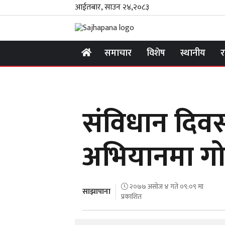
आईतबार, साउन २४,२०८३
समाचार
विशेष
स्थानीय
र
संविधान दिवस 
अभियानमा गो
२०७७ असोज ४ गते ०९:०९ मा
साझापाना
प्रकाशित