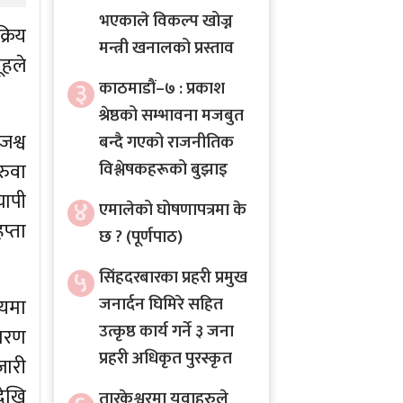
भएकाले विकल्प खोज्न
्रिय
मन्त्री खनालको प्रस्ताव
हले
३
काठमाडौं–७ : प्रकाश
श्रेष्ठको सम्भावना मजबुत
जश्व
बन्दै गएको राजनीतिक
विश्लेषकहरूको बुझाइ
रुवा
यापी
४
एमालेको घोषणापत्रमा के
प्ता
छ ? (पूर्णपाठ)
५
सिंहदरबारका प्रहरी प्रमुख
जनार्दन घिमिरे सहित
लयमा
उत्कृष्ठ कार्य गर्ने ३ जना
ितरण
प्रहरी अधिकृत पुरस्कृत
जारी
देखि
तारकेश्वरमा युवाहरुले