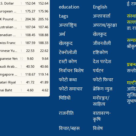
ई. रा
education
English
tags
अन्तरवार्ता
संस्थ
सल्ल
अन्तर्राष्ट्रिय
अपराध/सुरक्षा
डा. रा
अर्थ
खेलकुद
सम्प
खेलकुद
जीवनशैली
श्री
टेक्नोलोजी
दृष्टिकोण
दृस्टी कोण
देश परदेश
प्रबन
निर्वाचन बिशेष
पर्यटन
सन्तो
फोटो कथा
फोटो फिचर
मल्ट
फोटो समाचार
ब्रेकिंग न्युज
आदि
सुजि
भिडियो
मनोरञ्जन/
सुभाष 
साहित्य
राजनीति
वातावरण-
कृषि
विचार/बहस
विशेष