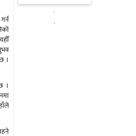
गर्न
नेको
यहीँ
नुभव
 छ ।
 छ ।
ानमा
ाँले
ाहने