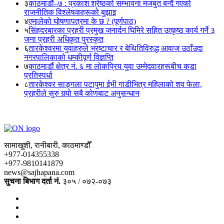
३
काठमाडौं–७ : प्रकाश श्रेष्ठको सम्भावना मजबुत बन्दै गएको
राजनीतिक विश्लेषकहरूको बुझाइ
४
एमालेको घोषणापत्रमा के छ ? (पूर्णपाठ)
५
सिंहदरबारका प्रहरी प्रमुख जनार्दन घिमिरे सहित उत्कृष्ठ कार्य गर्ने ३
जना प्रहरी अधिकृत पुरस्कृत
६
तारकेश्वरमा युवाहरुले भ्रष्टाचार र बेथितिविरुद्ध आवाज उठाँउदा
नगरपालिकाको धम्कीपूर्ण विज्ञप्ति
७
काठमाडौं क्षेत्र नं. ६ मा लोकप्रिय युवा उम्मेदवारहरूबीच कडा
प्रतिस्पर्धा
८
तारकेश्वर साङ्गला पटापुमा ईभी गाडीभित्र महिलाको शव फेला,
प्रहरीले सुरु गर्‍यो सबै कोणबाट अनुसन्धान
सामाखुशी, रानीबारी, काठमाण्डौँ
+977-014355338
+977-9810141879
news@sajhapana.com
सुचना बिभाग दर्ता नं.
३०५ / ०७२-०७३