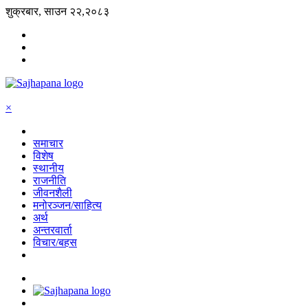
शुक्रबार, साउन २२,२०८३
×
समाचार
विशेष
स्थानीय
राजनीति
जीवनशैली
मनोरञ्जन/साहित्य
अर्थ
अन्तरवार्ता
विचार/बहस