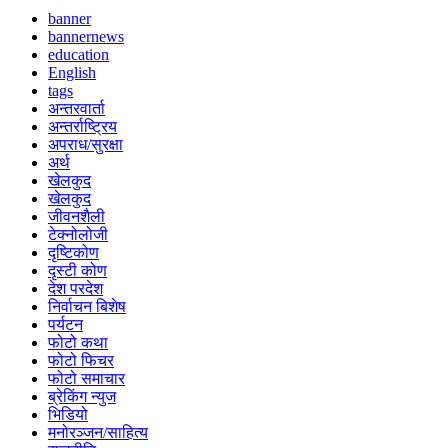
banner
bannernews
education
English
tags
अन्तरवार्ता
अन्तर्राष्ट्रिय
अपराध/सुरक्षा
अर्थ
खेलकुद
खेलकुद
जीवनशैली
टेक्नोलोजी
दृष्टिकोण
दृस्टी कोण
देश परदेश
निर्वाचन बिशेष
पर्यटन
फोटो कथा
फोटो फिचर
फोटो समाचार
ब्रेकिंग न्युज
भिडियो
मनोरञ्जन/साहित्य