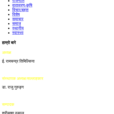
राजनीति
वातावरण-कृषि
विचार/बहस
विशेष
समाचार
समाज
स्थानीय
स्वास्थ्य
हाम्रो बारे
अध्यक्ष
ई. रामचन्द्र तिमिल्सिना
संस्थापक अध्यक्ष/सल्लाहकार
डा. राजु गुरुङ्ग
सम्पादक
श्रीकृष्ण ढकाल