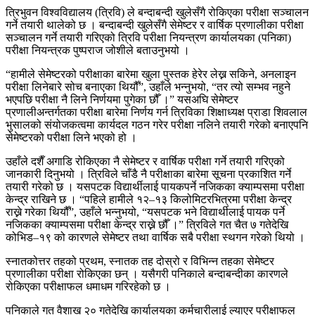
त्रिभुवन विश्वविद्यालय (त्रिवि) ले बन्दाबन्दी खुलेसँगै रोकिएका परीक्षा सञ्चालन
गर्ने तयारी थालेको छ । बन्दाबन्दी खुलेसँगै सेमेष्टर र वार्षिक प्रणालीका परीक्षा
सञ्चालन गर्ने तयारी गरिएको त्रिवि परीक्षा नियन्त्रण कार्यालयका (पनिका)
परीक्षा नियन्त्रक पुष्पराज जोशीले बताउनुभयो ।
“हामीले सेमेष्टरको परीक्षाका बारेमा खुला पुस्तक हेरेर लेख्न सकिने, अनलाइन
परीक्षा लिनेबारे सोच बनाएका थियौँ”, उहाँले भन्नुभयो, “तर त्यो सम्भव नहुने
भएपछि परीक्षा नै लिने निर्णयमा पुगेका छौँ ।” यसअघि सेमेष्टर
प्रणालीअन्तर्गतका परीक्षा बारेमा निर्णय गर्न त्रिविका शिक्षाध्यक्ष प्राडा शिवलाल
भुसालको संयोजकत्वमा कार्यदल गठन गरेर परीक्षा नलिने तयारी गरेको बनाएपनि
सेमेष्टरको परीक्षा लिने भएको हो ।
उहाँले दशैँ अगाडि रोकिएका नै सेमेष्टर र वार्षिक परीक्षा गर्ने तयारी गरिएको
जानकारी दिनुभयो । त्रिविले चाँडै नै परीक्षाका बारेमा सूचना प्रकाशित गर्ने
तयारी गरेको छ । यसपटक विद्यार्थीलाई पायकपर्ने नजिकका क्याम्पसमा परीक्षा
केन्द्र राखिने छ । “पहिले हामीले १२–१३ किलोमिटरभित्रमा परीक्षा केन्द्र
राख्ने गरेका थियौँ”, उहाँले भन्नुभयो, “यसपटक भने विद्यार्थीलाई पायक पर्ने
नजिकका क्याम्पसमा परीक्षा केन्द्र राख्ने छौँ ।” त्रिविले गत चैत ७ गतेदेखि
कोभिड–१९ को कारणले सेमेष्टर तथा वार्षिक सबै परीक्षा स्थगन गरेको थियो ।
स्नातकोत्तर तहको प्रथम, स्नातक तह दोस्रो र विभिन्न तहका सेमेष्टर
प्रणालीका परीक्षा रोकिएका छन् । यसैगरी पनिकाले बन्दाबन्दीका कारणले
रोकिएका परीक्षाफल धमाधम गरिरहेको छ ।
पनिकाले गत वैशाख २० गतेदेखि कार्यालयका कर्मचारीलाई ल्याएर परीक्षाफल