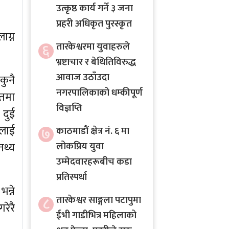
उत्कृष्ठ कार्य गर्ने ३ जना
प्रहरी अधिकृत पुरस्कृत
ाग्न
६
तारकेश्वरमा युवाहरुले
भ्रष्टाचार र बेथितिविरुद्ध
आवाज उठाँउदा
कुनै
नगरपालिकाको धम्कीपूर्ण
रतमा
विज्ञप्ति
 दुई
ँलाई
७
काठमाडौं क्षेत्र नं. ६ मा
तथ्य
लोकप्रिय युवा
उम्मेदवारहरूबीच कडा
प्रतिस्पर्धा
न्ने
८
तारकेश्वर साङ्गला पटापुमा
रेरै
ईभी गाडीभित्र महिलाको