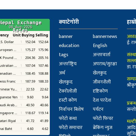
क्याटेगोरी
हाम्र
banner
bannernews
अध्यक
ई. रा
education
English
tags
अन्तरवार्ता
संस्थ
सल्ल
अन्तर्राष्ट्रिय
अपराध/सुरक्षा
डा. रा
अर्थ
खेलकुद
सम्प
खेलकुद
जीवनशैली
श्री
टेक्नोलोजी
दृष्टिकोण
दृस्टी कोण
देश परदेश
प्रबन
निर्वाचन बिशेष
पर्यटन
सन्तो
फोटो कथा
फोटो फिचर
मल्ट
फोटो समाचार
ब्रेकिंग न्युज
आदि
सुजि