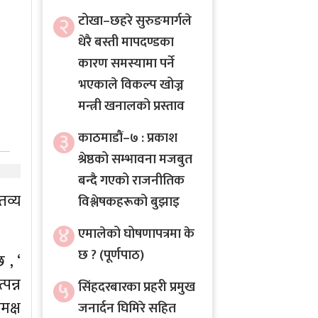
२
टोखा–छहरे सुरुङमार्गले
धेरै बस्ती मापदण्डका
कारण समस्यामा पर्ने
भएकाले विकल्प खोज्न
मन्त्री खनालको प्रस्ताव
३
काठमाडौं–७ : प्रकाश
श्रेष्ठको सम्भावना मजबुत
बन्दै गएको राजनीतिक
तव्य
विश्लेषकहरूको बुझाइ
४
एमालेको घोषणापत्रमा के
छ ? (पूर्णपाठ)
 , ‘
पन्न
५
सिंहदरबारका प्रहरी प्रमुख
मक्ष
जनार्दन घिमिरे सहित