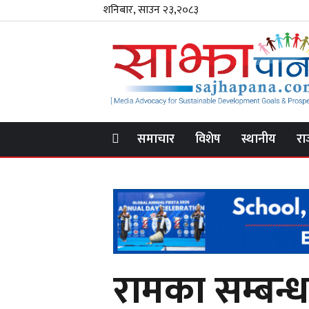
शनिबार, साउन २३,२०८३
समाचार
विशेष
स्थानीय
रा
रामका सम्बन्धम