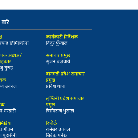
ो बारे
्ष
कार्यकारी निर्देशक
मचन्द्र तिमिल्सिना
विदुर फुँयाल
ापक अध्यक्ष/
समाचार प्रमुख
ाहकार
सुजन बज्रचार्य
जु गुरुङ्ग
बागमती प्रदेश समाचार
ादक
प्रमुख
कृष्ण ढकाल
प्रनिश थापा
लुम्बिनी प्रदेश समाचार
्धक
प्रमुख
ष भण्डारी
ऋिषिराज भुसाल
ीमिडिया
रिपोर्टर
त गौतम
रामेश्वर ढकाल
त पुडासैनी
बिवेक पनेरु