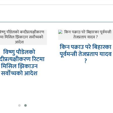
ऐनबहादुर महरलाई गोल
िन पक्राउ परे बिहारका
हान्ने धम्की
ूर्वमन्त्री तेजप्रताप यादव
?