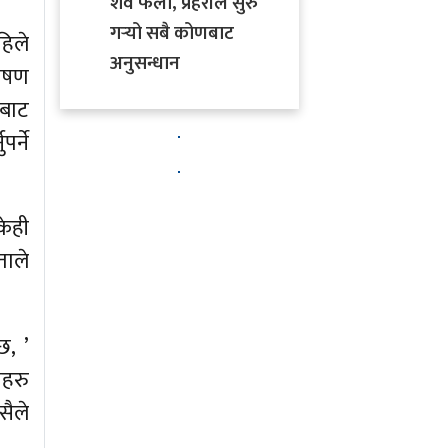
शव फेला, प्रहरीले सुरु
गर्‍यो सबै कोणबाट
हिले
अनुसन्धान
लेषण
षबाट
र्ने
केही
ताले
छ, ’
ीहरु
सैले