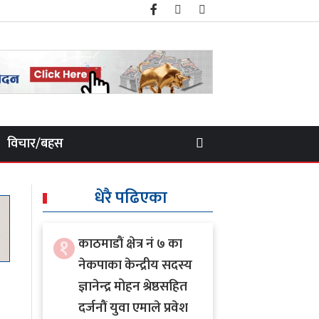
विचार/बहस
धेरै पढिएका
१
काठमाडौं क्षेत्र नं ७ का
नेकपाका केन्द्रीय सदस्य
ज्ञानेन्द्र मोहन श्रेष्ठसहित
दर्जनौं युवा एमाले प्रवेश