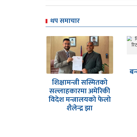
थप समाचार
क
विष्णु पौडेलको
प
बन्दीप्रत्यक्षीकरण रिटमा
मिसिल झिकाउन
त्री सस्मितको
सर्वोच्चको आदेश
रमा अमेरिकी
त्रालयको फेलो
न्द्र झा