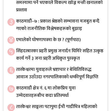
समस्यामा पर्ने भएकाले विकल्प खोज्न मन्त्री खनालको
प्रस्ताव
३
काठमाडौं–७ : प्रकाश श्रेष्ठको सम्भावना मजबुत बन्दै
गएको राजनीतिक विश्लेषकहरूको बुझाइ
४
एमालेको घोषणापत्रमा के छ ? (पूर्णपाठ)
५
सिंहदरबारका प्रहरी प्रमुख जनार्दन घिमिरे सहित उत्कृष्ठ
कार्य गर्ने ३ जना प्रहरी अधिकृत पुरस्कृत
६
तारकेश्वरमा युवाहरुले भ्रष्टाचार र बेथितिविरुद्ध
आवाज उठाँउदा नगरपालिकाको धम्कीपूर्ण विज्ञप्ति
७
काठमाडौं क्षेत्र नं. ६ मा लोकप्रिय युवा
उम्मेदवारहरूबीच कडा प्रतिस्पर्धा
८
तारकेश्वर साङ्गला पटापुमा ईभी गाडीभित्र महिलाको