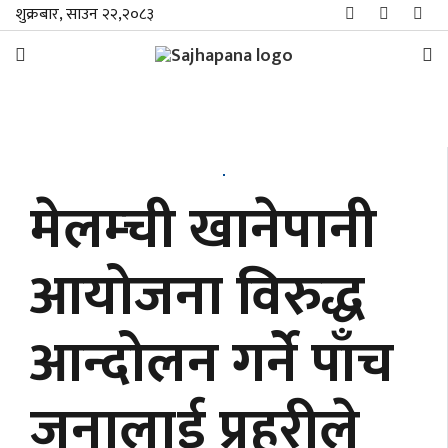
शुक्रबार, साउन २२,२०८३
समाचार
विशेष
मेलम्ची खानेपानी
स्थानीय
आयोजना विरुद्ध
राजनीति
आन्दोलन गर्ने पाँच
जीवनशैली
मनोरञ्जन/
जनालाई प्रहरीले
साहित्य