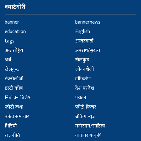
क्याटेगोरी
banner
bannernews
education
English
tags
अन्तरवार्ता
अन्तर्राष्ट्रिय
अपराध/सुरक्षा
अर्थ
खेलकुद
खेलकुद
जीवनशैली
टेक्नोलोजी
दृष्टिकोण
दृस्टी कोण
देश परदेश
निर्वाचन बिशेष
पर्यटन
फोटो कथा
फोटो फिचर
फोटो समाचार
ब्रेकिंग न्युज
भिडियो
मनोरञ्जन/साहित्य
राजनीति
वातावरण-कृषि