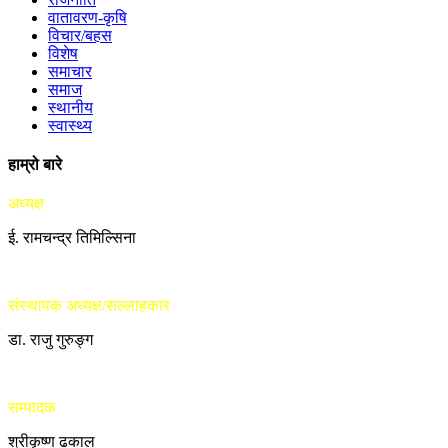
वातावरण-कृषि
विचार/बहस
विशेष
समाचार
समाज
स्थानीय
स्वास्थ्य
हाम्रो बारे
अध्यक्ष
ई. रामचन्द्र तिमिल्सिना
संस्थापक अध्यक्ष/सल्लाहकार
डा. राजु गुरुङ्ग
सम्पादक
श्रीकृष्ण ढकाल