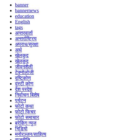
banner
bannernews
education
English
tags
अन्तरवार्ता
अन्तर्राष्ट्रिय
अपराध/सुरक्षा
अर्थ
खेलकुद
खेलकुद
जीवनशैली
टेक्नोलोजी
दृष्टिकोण
दृस्टी कोण
देश परदेश
निर्वाचन बिशेष
पर्यटन
फोटो कथा
फोटो फिचर
फोटो समाचार
ब्रेकिंग न्युज
भिडियो
मनोरञ्जन/साहित्य
राजनीति