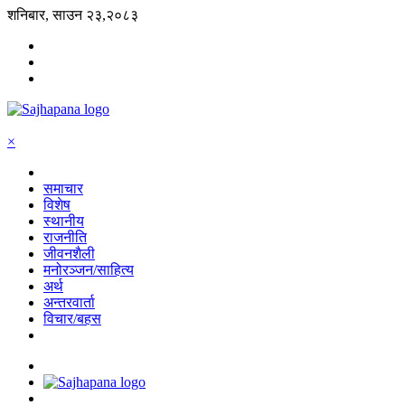
शनिबार, साउन २३,२०८३
×
समाचार
विशेष
स्थानीय
राजनीति
जीवनशैली
मनोरञ्जन/साहित्य
अर्थ
अन्तरवार्ता
विचार/बहस