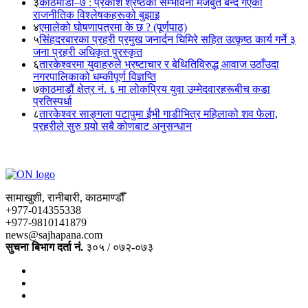
३
काठमाडौं–७ : प्रकाश श्रेष्ठको सम्भावना मजबुत बन्दै गएको
राजनीतिक विश्लेषकहरूको बुझाइ
४
एमालेको घोषणापत्रमा के छ ? (पूर्णपाठ)
५
सिंहदरबारका प्रहरी प्रमुख जनार्दन घिमिरे सहित उत्कृष्ठ कार्य गर्ने ३
जना प्रहरी अधिकृत पुरस्कृत
६
तारकेश्वरमा युवाहरुले भ्रष्टाचार र बेथितिविरुद्ध आवाज उठाँउदा
नगरपालिकाको धम्कीपूर्ण विज्ञप्ति
७
काठमाडौं क्षेत्र नं. ६ मा लोकप्रिय युवा उम्मेदवारहरूबीच कडा
प्रतिस्पर्धा
८
तारकेश्वर साङ्गला पटापुमा ईभी गाडीभित्र महिलाको शव फेला,
प्रहरीले सुरु गर्‍यो सबै कोणबाट अनुसन्धान
सामाखुशी, रानीबारी, काठमाण्डौँ
+977-014355338
+977-9810141879
news@sajhapana.com
सुचना बिभाग दर्ता नं.
३०५ / ०७२-०७३