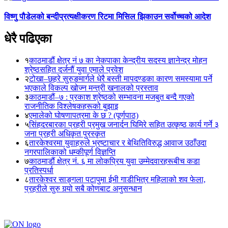
विष्णु पौडेलको बन्दीप्रत्यक्षीकरण रिटमा मिसिल झिकाउन सर्वोच्चको आदेश
धेरै पढिएका
१
काठमाडौं क्षेत्र नं ७ का नेकपाका केन्द्रीय सदस्य ज्ञानेन्द्र मोहन
श्रेष्ठसहित दर्जनौं युवा एमाले प्रवेश
२
टोखा–छहरे सुरुङमार्गले धेरै बस्ती मापदण्डका कारण समस्यामा पर्ने
भएकाले विकल्प खोज्न मन्त्री खनालको प्रस्ताव
३
काठमाडौं–७ : प्रकाश श्रेष्ठको सम्भावना मजबुत बन्दै गएको
राजनीतिक विश्लेषकहरूको बुझाइ
४
एमालेको घोषणापत्रमा के छ ? (पूर्णपाठ)
५
सिंहदरबारका प्रहरी प्रमुख जनार्दन घिमिरे सहित उत्कृष्ठ कार्य गर्ने ३
जना प्रहरी अधिकृत पुरस्कृत
६
तारकेश्वरमा युवाहरुले भ्रष्टाचार र बेथितिविरुद्ध आवाज उठाँउदा
नगरपालिकाको धम्कीपूर्ण विज्ञप्ति
७
काठमाडौं क्षेत्र नं. ६ मा लोकप्रिय युवा उम्मेदवारहरूबीच कडा
प्रतिस्पर्धा
८
तारकेश्वर साङ्गला पटापुमा ईभी गाडीभित्र महिलाको शव फेला,
प्रहरीले सुरु गर्‍यो सबै कोणबाट अनुसन्धान