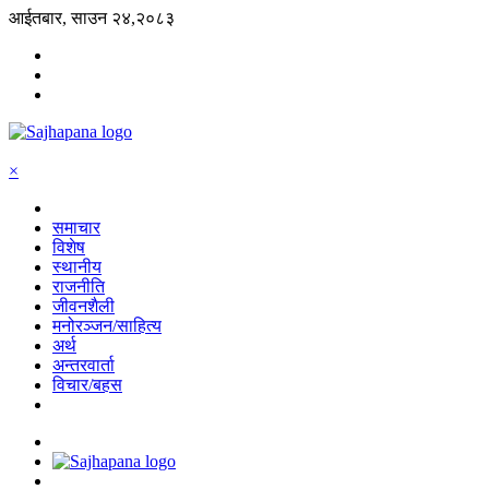
आईतबार, साउन २४,२०८३
×
समाचार
विशेष
स्थानीय
राजनीति
जीवनशैली
मनोरञ्जन/साहित्य
अर्थ
अन्तरवार्ता
विचार/बहस