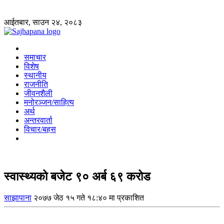
आईतबार, साउन २४, २०८३
समाचार
विशेष
स्थानीय
राजनीति
जीवनशैली
मनोरञ्जन/साहित्य
अर्थ
अन्तरवार्ता
विचार/बहस
स्वास्थ्यको बजेट ९० अर्ब ६९ करोड
साझापाना
२०७७ जेठ १५ गते १८:४० मा प्रकाशित