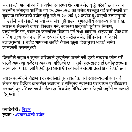
सरकारले आगामी आर्थिक वर्षमा स्वास्थ्य क्षेत्रमा बजेट वृद्धि गरेको छ । आज
सङ्घीय संसद्मा आर्थिक वर्ष २०७७÷०७८ को बजेट प्रस्तुत गर्दै अर्थमन्त्री डा
युवराज खतिवडाले बजेट वृद्धि गरी रु ९० अर्ब ६९ करोड पु¥याएको बताउनुभयो
। उहाँले सबै नेपालीमा स्वास्थ्य सेवा पु¥याउन, गुणस्तरीय स्वास्थ्य सेवा राख्न,
स्वास्थ्य क्षेत्रको दायरा विस्तार गर्न, स्वास्थ्य क्षेत्रको पूर्वाधार निर्माण,
स्तरोन्नति गर्न, स्वास्थ्य जनशक्ति विकास गर्न तथा कोरोना भाइरसको रोकथाम
र नियन्त्रण गर्नका लागि रु ९० अर्ब ६९ करोड बजेट विनियोजन गरिएको
बताउनुभयो । बजेट भाषणमा उहाँले नेपाल खुला दिसामुक्त भएको समेत
जानकारी गराउनुभयो ।
बिरामीले सहज र सुलभ तरिकाले एम्बुलेन्स पाउने गरी एउटै नम्बरमा फोन गरी
पाउने व्यवस्था बजेटमा व्यवस्था गरिएको छ । सबै अस्पताललाई एकीकृतरुपमा
सञ्चालन गर्नका लागि एकीकृत छाता ऐन ल्याउने बजेटमा उल्लेख गरिएको छ ।
स्वास्थ्यकर्मीको विद्यमान दरबन्दीलाई पुनरावलोक गरी स्वास्थ्यकर्मी थप गर्न
सेन्टर फर डिजिट कन्ट्रोल स्थापना र राष्ट्रिय स्वास्थ्य प्रत्यायन प्राधिकरण
गठनको प्रारम्भिक कार्य गर्नका लागि बजेट विनियोजन गरिएको उहाँले जानकारी
दिनुभयो ।
क्याटेगोरी :
विशेष
ट्याग :
#स्वास्थ्यको बजेट