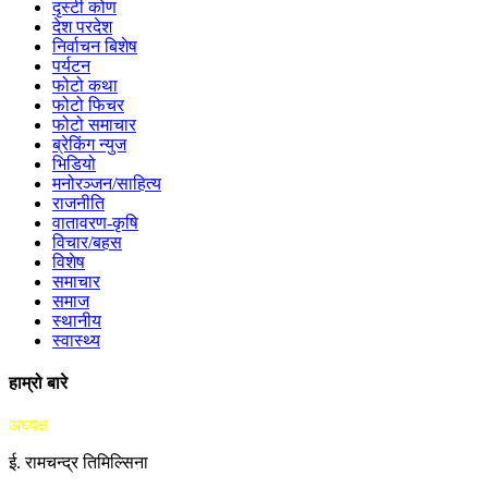
दृस्टी कोण
देश परदेश
निर्वाचन बिशेष
पर्यटन
फोटो कथा
फोटो फिचर
फोटो समाचार
ब्रेकिंग न्युज
भिडियो
मनोरञ्जन/साहित्य
राजनीति
वातावरण-कृषि
विचार/बहस
विशेष
समाचार
समाज
स्थानीय
स्वास्थ्य
हाम्रो बारे
अध्यक्ष
ई. रामचन्द्र तिमिल्सिना