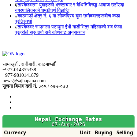
६
तारकेश्वरमा युवाहरुले भ्रष्टाचार र बेथितिविरुद्ध आवाज उठाँउदा
नगरपालिकाको धम्कीपूर्ण विज्ञप्ति
७
काठमाडौं क्षेत्र नं. ६ मा लोकप्रिय युवा उम्मेदवारहरूबीच कडा
प्रतिस्पर्धा
८
तारकेश्वर साङ्गला पटापुमा ईभी गाडीभित्र महिलाको शव फेला,
प्रहरीले सुरु गर्‍यो सबै कोणबाट अनुसन्धान
सामाखुशी, रानीबारी, काठमाण्डौँ
+977-014355338
+977-9810141879
news@sajhapana.com
सुचना बिभाग दर्ता नं.
३०५ / ०७२-०७३