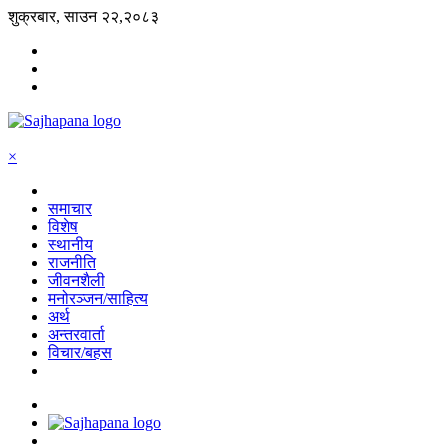
शुक्रबार, साउन २२,२०८३
×
समाचार
विशेष
स्थानीय
राजनीति
जीवनशैली
मनोरञ्जन/साहित्य
अर्थ
अन्तरवार्ता
विचार/बहस