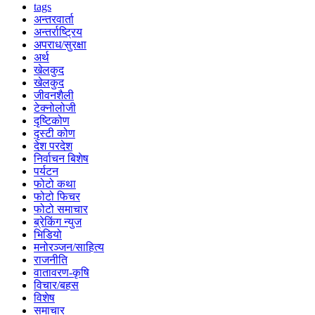
tags
अन्तरवार्ता
अन्तर्राष्ट्रिय
अपराध/सुरक्षा
अर्थ
खेलकुद
खेलकुद
जीवनशैली
टेक्नोलोजी
दृष्टिकोण
दृस्टी कोण
देश परदेश
निर्वाचन बिशेष
पर्यटन
फोटो कथा
फोटो फिचर
फोटो समाचार
ब्रेकिंग न्युज
भिडियो
मनोरञ्जन/साहित्य
राजनीति
वातावरण-कृषि
विचार/बहस
विशेष
समाचार