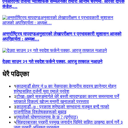
एनआरएनए एसिया प्याशिफिक सम्मेलनको तयारी अन्तिम चरणमा- आरसी दीपक
कंडेल,…
अन्तर्राष्ट्रिय मापदण्डअनुसारको लेखापरीक्षण र प्रभावकारी सुशासन आजको
अपरिहार्यता : अध्यक्ष…
देउवा साउन २९ गते स्वदेश फर्कने पक्का, आरजु तत्काल नआउने
धेरै पढिएका
१
काठमाडौं क्षेत्र नं ७ का नेकपाका केन्द्रीय सदस्य ज्ञानेन्द्र मोहन
श्रेष्ठसहित दर्जनौं युवा एमाले प्रवेश
२
टोखा–छहरे सुरुङमार्गले धेरै बस्ती मापदण्डका कारण समस्यामा पर्ने
भएकाले विकल्प खोज्न मन्त्री खनालको प्रस्ताव
३
काठमाडौं–७ : प्रकाश श्रेष्ठको सम्भावना मजबुत बन्दै गएको
राजनीतिक विश्लेषकहरूको बुझाइ
४
एमालेको घोषणापत्रमा के छ ? (पूर्णपाठ)
५
सिंहदरबारका प्रहरी प्रमुख जनार्दन घिमिरे सहित उत्कृष्ठ कार्य गर्ने ३
जना प्रहरी अधिकृत पुरस्कृत