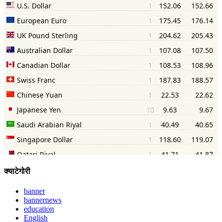
क्याटेगोरी
banner
bannernews
education
English