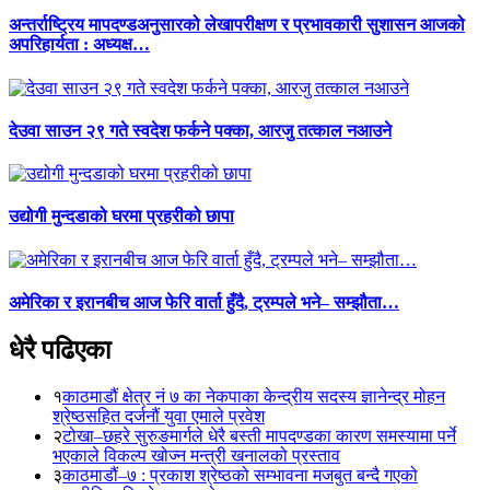
अन्तर्राष्ट्रिय मापदण्डअनुसारको लेखापरीक्षण र प्रभावकारी सुशासन आजको
अपरिहार्यता : अध्यक्ष…
देउवा साउन २९ गते स्वदेश फर्कने पक्का, आरजु तत्काल नआउने
उद्योगी मुन्दडाको घरमा प्रहरीको छापा
अमेरिका र इरानबीच आज फेरि वार्ता हुँदै, ट्रम्पले भने– सम्झौता…
धेरै पढिएका
१
काठमाडौं क्षेत्र नं ७ का नेकपाका केन्द्रीय सदस्य ज्ञानेन्द्र मोहन
श्रेष्ठसहित दर्जनौं युवा एमाले प्रवेश
२
टोखा–छहरे सुरुङमार्गले धेरै बस्ती मापदण्डका कारण समस्यामा पर्ने
भएकाले विकल्प खोज्न मन्त्री खनालको प्रस्ताव
३
काठमाडौं–७ : प्रकाश श्रेष्ठको सम्भावना मजबुत बन्दै गएको