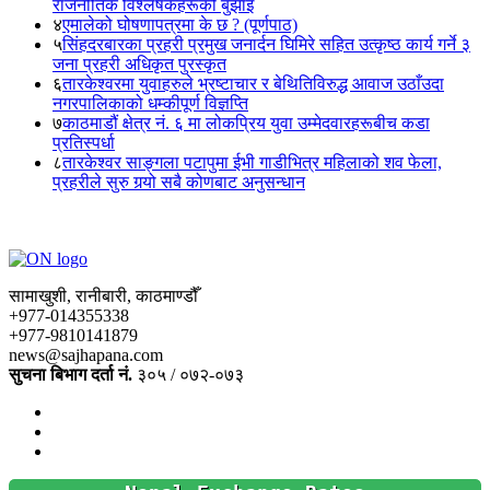
राजनीतिक विश्लेषकहरूको बुझाइ
४
एमालेको घोषणापत्रमा के छ ? (पूर्णपाठ)
५
सिंहदरबारका प्रहरी प्रमुख जनार्दन घिमिरे सहित उत्कृष्ठ कार्य गर्ने ३
जना प्रहरी अधिकृत पुरस्कृत
६
तारकेश्वरमा युवाहरुले भ्रष्टाचार र बेथितिविरुद्ध आवाज उठाँउदा
नगरपालिकाको धम्कीपूर्ण विज्ञप्ति
७
काठमाडौं क्षेत्र नं. ६ मा लोकप्रिय युवा उम्मेदवारहरूबीच कडा
प्रतिस्पर्धा
८
तारकेश्वर साङ्गला पटापुमा ईभी गाडीभित्र महिलाको शव फेला,
प्रहरीले सुरु गर्‍यो सबै कोणबाट अनुसन्धान
सामाखुशी, रानीबारी, काठमाण्डौँ
+977-014355338
+977-9810141879
news@sajhapana.com
सुचना बिभाग दर्ता नं.
३०५ / ०७२-०७३