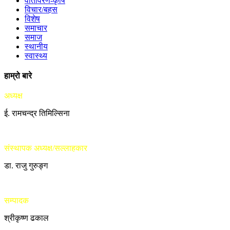
वातावरण-कृषि
विचार/बहस
विशेष
समाचार
समाज
स्थानीय
स्वास्थ्य
हाम्रो बारे
अध्यक्ष
ई. रामचन्द्र तिमिल्सिना
संस्थापक अध्यक्ष/सल्लाहकार
डा. राजु गुरुङ्ग
सम्पादक
श्रीकृष्ण ढकाल