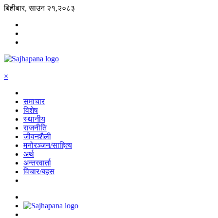
बिहीबार, साउन २१,२०८३
×
समाचार
विशेष
स्थानीय
राजनीति
जीवनशैली
मनोरञ्जन/साहित्य
अर्थ
अन्तरवार्ता
विचार/बहस