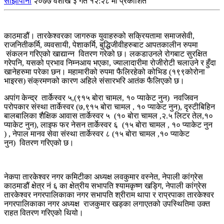
साझापाना
२०७७ वैशाख ३ गते १२:२८ मा प्रकाशित
काठमाडौं। तारकेश्वरका जागरुक युवाहरुको सक्रियतामा समाजसेवी,
राजनितीकर्मि, व्यवसायी, पेशाकर्मि, बुद्धिजीवीहरुबाट आपतकालीन रुपमा
संकलन गरिएको खाद्यान्न वितरण गरेको छ। लकडाउनले रोगबाट सुरक्षित
गरेपनि, यसको प्रभाव निम्नआय भएका, ज्यालादारीमा रोजीरोटी चलाउने र हुँदा
खानेहरुमा परेका छन। महामारीको रुपमा फैलिरहेको कोभिड (१९९कोरोना
भाइरस) संक्रमणको कारण अहिले संसारभरि आतंक फैलिएको छ।
अपांग केन्द्र तार्केस्वर ५,(९१५ बोरा चामल, १० प्याकेट नुन) नवजिवन
परोपकार संस्था तार्केस्वर (७,९१५ बोरा चामल , १० प्याकेट नुन), दृस्टीबिहिन
बालबालिका शैक्षिक आवास तार्केस्वर ५ (१० बोरा चामल ,२.५ लिटर तेल,१०
प्याकेट नुन), लाइफ फर नेसन तार्केस्वर ६ (१५ बोरा चामल , १० प्याकेट नुन
) , नेपाल मानव सेवा संस्था तार्केस्वर ८ (१५ बोरा चामल ,१० प्याकेट
नुन) वितरण गरिएको छ।
नेकपा तारकेश्वर नगर कमिटीका अध्यक्ष लवकुमार वस्नेत, नेपाली कांग्रेस
काठमाडौं क्षेत्र नं ६ का क्षेत्रीय सभापति श्यामकृष्ण खड्गि, नेपाली कांग्रेस
तारकेश्वर नगरपालिकाका नगर सभापति श्रीराम थापा र राप्रपाका तारकेश्वर
नगरपालिकाका नगर अध्यक्ष राजकुमार खड्का लगाएतको उपस्थितिमा उक्त
राहत वितरण गरिएको थियो।