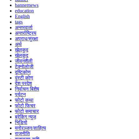
bannernews
education
English
tags
अन्तरवार्ता
अन्तर्राष्ट्रिय
अपराध/सुरक्षा
अर्थ
खेलकुद
खेलकुद
जीवनशैली
टेक्नोलोजी
दृष्टिकोण
दृस्टी कोण
देश परदेश
निर्वाचन बिशेष
पर्यटन
फोटो कथा
फोटो फिचर
फोटो समाचार
ब्रेकिंग न्युज
भिडियो
मनोरञ्जन/साहित्य
राजनीति