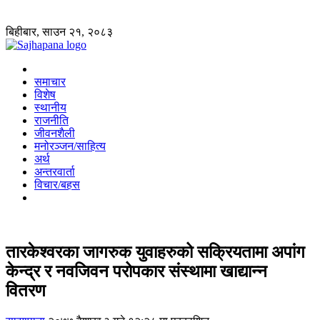
बिहीबार, साउन २१, २०८३
समाचार
विशेष
स्थानीय
राजनीति
जीवनशैली
मनोरञ्जन/साहित्य
अर्थ
अन्तरवार्ता
विचार/बहस
तारकेश्वरका जागरुक युवाहरुको सक्रियतामा अपांग
केन्द्र र नवजिवन परोपकार संस्थामा खाद्यान्न
वितरण