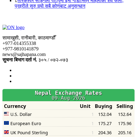
८
तारकेश्वर साङ्गला पटापुमा ईभी गाडीभित्र महिलाको शव फेला,
प्रहरीले सुरु गर्‍यो सबै कोणबाट अनुसन्धान
सामाखुशी, रानीबारी, काठमाण्डौँ
+977-014355338
+977-9810141879
news@sajhapana.com
सुचना बिभाग दर्ता नं.
३०५ / ०७२-०७३