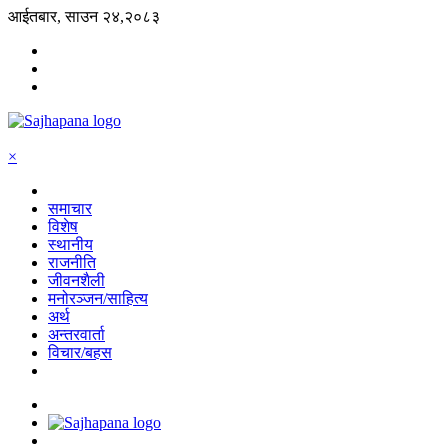
आईतबार, साउन २४,२०८३
×
समाचार
विशेष
स्थानीय
राजनीति
जीवनशैली
मनोरञ्जन/साहित्य
अर्थ
अन्तरवार्ता
विचार/बहस