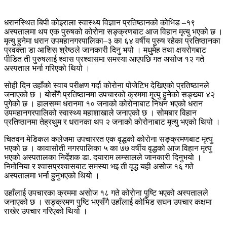
धरानस्थित बिपी कोइराला स्वास्थ्य विज्ञान प्रतिष्ठानको कोभिड –१९
अस्पतालमा थप एक पुरुषको कोरोना सङ्क्रणबाट आज विहान मृत्यु भएको छ ।
मृत्यु हुनेमा धरान उपमहानगरपालिका–३ का ६४ वर्षीय पुरुष रहेका प्रतिष्ठानका
प्रवक्ता डा आशिस श्रेष्ठले जानकारी दिनु भयो । मधुमेह तथा क्षयरोगबाट
पीडित ती पुरुषलाई श्वास प्रश्वासमा समस्या आएपछि गत असोज १२ गते
अस्पताल भर्ना गरिएको थियो ।
सोही दिन उहाँको स्वाब परीक्षण गर्दा कोरोना पोजेटिभ देखिएको प्रतिष्ठानले
जनाएको छ । योसँगै प्रतिष्ठानमा उपचारको क्रममा मृत्यु हुनेको सङ्ख्या ४२
पुगेको छ । हालसम्म धरानमा १० जनाको कोरोनाबाट निधन भएको धरान
उपमहानगरपालिको स्वास्थ्य महाशाखाले जनाएको छ । सोमबार विहान
प्रतिष्ठानमा तेह्रथुम र धरानका थप २ जनाको कोरोनाबाट मृत्यु भएको थियो ।
चितवन मेडिकल कलेजमा उपचाररत एक वृद्धको कोरोना सङ्क्रमणबाट मृत्यु
भएको छ । कावासोती नगरपालिका ५ का ७७ वर्षीय वृद्धको आज विहान मृत्यु
भएको अस्पतालका निर्देशक डा. दयाराम लम्सालले जानकारी दिनुभयो ।
निमोनिया र श्वासप्रश्वासबाट समस्या भइ ती वृद्ध यही असोज १६ गते
अस्पतालमा भर्ना हुनुभएको थियो ।
उहाँलाई उपचारका क्रममा असोज १८ गते कोरोना पुष्टि भएको अस्पतालले
जनाएको छ । सङ्क्रमण पुष्टि भएसँंगै उहाँलाई कोभिड सघन उपचार कक्षमा
राखेर उपचार गरिएको थियो ।