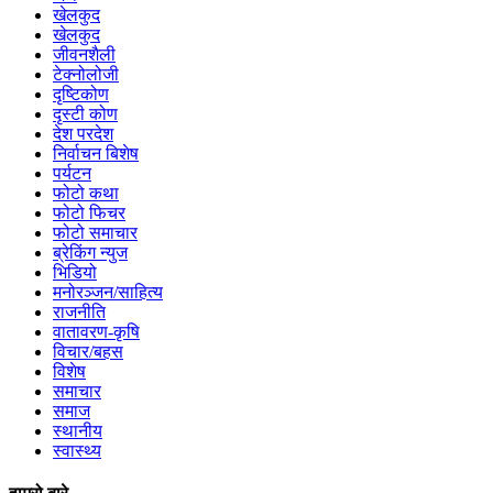
खेलकुद
खेलकुद
जीवनशैली
टेक्नोलोजी
दृष्टिकोण
दृस्टी कोण
देश परदेश
निर्वाचन बिशेष
पर्यटन
फोटो कथा
फोटो फिचर
फोटो समाचार
ब्रेकिंग न्युज
भिडियो
मनोरञ्जन/साहित्य
राजनीति
वातावरण-कृषि
विचार/बहस
विशेष
समाचार
समाज
स्थानीय
स्वास्थ्य