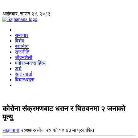
आईतबार, साउन २४, २०८३
समाचार
विशेष
स्थानीय
राजनीति
जीवनशैली
मनोरञ्जन/साहित्य
अर्थ
अन्तरवार्ता
विचार/बहस
कोरोना संक्रमणबाट धरान र चितवनमा २ जनाको
मृत्यु
साझापाना
२०७७ असोज २० गते १०:४३ मा प्रकाशित