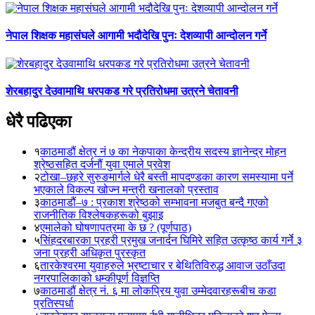
नेपाल शिक्षक महासंघले आगामी भदौदेखि पुनः देशव्यापी आन्दोलन गर्ने
शेरबहादुर देउवामाथि धरपकड गरे प्रतिरोधमा उत्रने चेतावनी
धेरै पढिएका
१
काठमाडौं क्षेत्र नं ७ का नेकपाका केन्द्रीय सदस्य ज्ञानेन्द्र मोहन
श्रेष्ठसहित दर्जनौं युवा एमाले प्रवेश
२
टोखा–छहरे सुरुङमार्गले धेरै बस्ती मापदण्डका कारण समस्यामा पर्ने
भएकाले विकल्प खोज्न मन्त्री खनालको प्रस्ताव
३
काठमाडौं–७ : प्रकाश श्रेष्ठको सम्भावना मजबुत बन्दै गएको
राजनीतिक विश्लेषकहरूको बुझाइ
४
एमालेको घोषणापत्रमा के छ ? (पूर्णपाठ)
५
सिंहदरबारका प्रहरी प्रमुख जनार्दन घिमिरे सहित उत्कृष्ठ कार्य गर्ने ३
जना प्रहरी अधिकृत पुरस्कृत
६
तारकेश्वरमा युवाहरुले भ्रष्टाचार र बेथितिविरुद्ध आवाज उठाँउदा
नगरपालिकाको धम्कीपूर्ण विज्ञप्ति
७
काठमाडौं क्षेत्र नं. ६ मा लोकप्रिय युवा उम्मेदवारहरूबीच कडा
प्रतिस्पर्धा