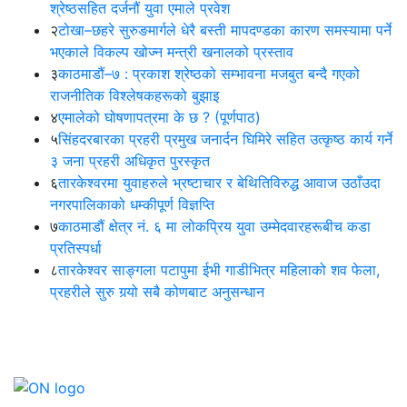
श्रेष्ठसहित दर्जनौं युवा एमाले प्रवेश
२
टोखा–छहरे सुरुङमार्गले धेरै बस्ती मापदण्डका कारण समस्यामा पर्ने
भएकाले विकल्प खोज्न मन्त्री खनालको प्रस्ताव
३
काठमाडौं–७ : प्रकाश श्रेष्ठको सम्भावना मजबुत बन्दै गएको
राजनीतिक विश्लेषकहरूको बुझाइ
४
एमालेको घोषणापत्रमा के छ ? (पूर्णपाठ)
५
सिंहदरबारका प्रहरी प्रमुख जनार्दन घिमिरे सहित उत्कृष्ठ कार्य गर्ने
३ जना प्रहरी अधिकृत पुरस्कृत
६
तारकेश्वरमा युवाहरुले भ्रष्टाचार र बेथितिविरुद्ध आवाज उठाँउदा
नगरपालिकाको धम्कीपूर्ण विज्ञप्ति
७
काठमाडौं क्षेत्र नं. ६ मा लोकप्रिय युवा उम्मेदवारहरूबीच कडा
प्रतिस्पर्धा
८
तारकेश्वर साङ्गला पटापुमा ईभी गाडीभित्र महिलाको शव फेला,
प्रहरीले सुरु गर्‍यो सबै कोणबाट अनुसन्धान