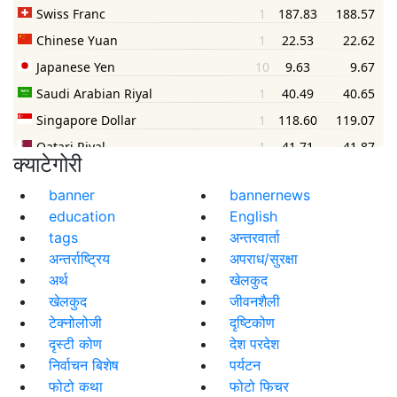
क्याटेगोरी
banner
bannernews
education
English
tags
अन्तरवार्ता
अन्तर्राष्ट्रिय
अपराध/सुरक्षा
अर्थ
खेलकुद
खेलकुद
जीवनशैली
टेक्नोलोजी
दृष्टिकोण
दृस्टी कोण
देश परदेश
निर्वाचन बिशेष
पर्यटन
फोटो कथा
फोटो फिचर