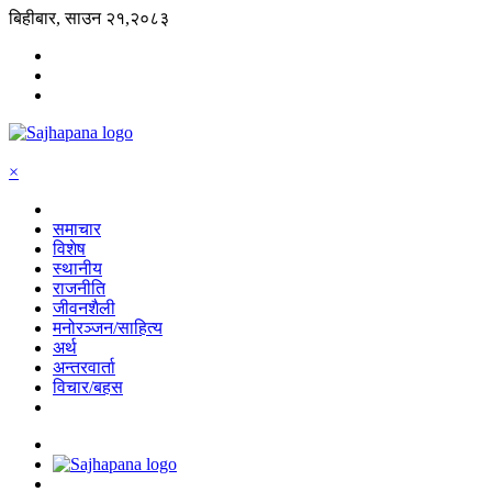
बिहीबार, साउन २१,२०८३
×
समाचार
विशेष
स्थानीय
राजनीति
जीवनशैली
मनोरञ्जन/साहित्य
अर्थ
अन्तरवार्ता
विचार/बहस