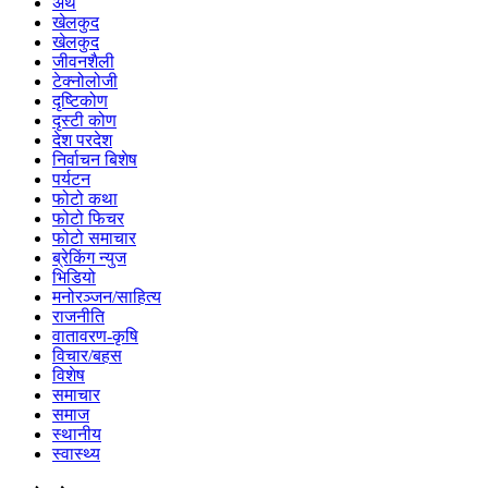
अर्थ
खेलकुद
खेलकुद
जीवनशैली
टेक्नोलोजी
दृष्टिकोण
दृस्टी कोण
देश परदेश
निर्वाचन बिशेष
पर्यटन
फोटो कथा
फोटो फिचर
फोटो समाचार
ब्रेकिंग न्युज
भिडियो
मनोरञ्जन/साहित्य
राजनीति
वातावरण-कृषि
विचार/बहस
विशेष
समाचार
समाज
स्थानीय
स्वास्थ्य