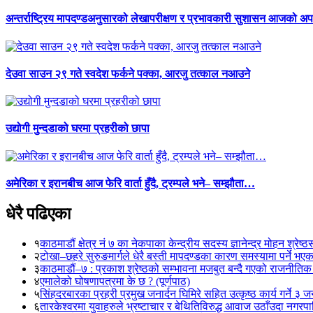
अन्तर्राष्ट्रिय मापदण्डअनुसारको लेखापरीक्षण र प्रभावकारी सुशासन आजको अपर
देउवा साउन २९ गते स्वदेश फर्कने पक्का, आरजु तत्काल नआउने
उद्योगी मुन्दडाको घरमा प्रहरीको छापा
अमेरिका र इरानबीच आज फेरि वार्ता हुँदै, ट्रम्पले भने– सम्झौता…
धेरै पढिएका
१
काठमाडौं क्षेत्र नं ७ का नेकपाका केन्द्रीय सदस्य ज्ञानेन्द्र मोहन श्रेष्ठ
२
टोखा–छहरे सुरुङमार्गले धेरै बस्ती मापदण्डका कारण समस्यामा पर्ने भए
३
काठमाडौं–७ : प्रकाश श्रेष्ठको सम्भावना मजबुत बन्दै गएको राजनीतिक
४
एमालेको घोषणापत्रमा के छ ? (पूर्णपाठ)
५
सिंहदरबारका प्रहरी प्रमुख जनार्दन घिमिरे सहित उत्कृष्ठ कार्य गर्ने ३ 
६
तारकेश्वरमा युवाहरुले भ्रष्टाचार र बेथितिविरुद्ध आवाज उठाँउदा नगरपालि