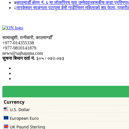
७
काठमाडौं क्षेत्र नं. ६ मा लोकप्रिय युवा उम्मेदवारहरूबीच कडा प्रतिस्पर्
८
तारकेश्वर साङ्गला पटापुमा ईभी गाडीभित्र महिलाको शव फेला, प्रहरीले
सामाखुशी, रानीबारी, काठमाण्डौँ
+977-014355338
+977-9810141879
news@sajhapana.com
सुचना बिभाग दर्ता नं.
३०५ / ०७२-०७३