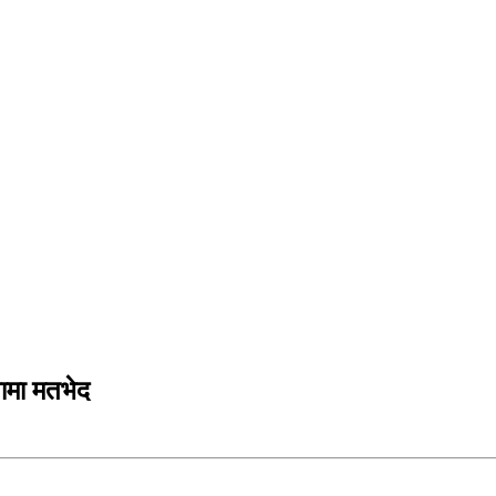
पामा मतभेद