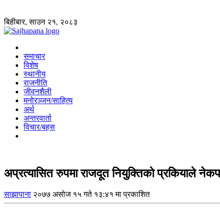
बिहीबार, साउन २१, २०८३
समाचार
विशेष
स्थानीय
राजनीति
जीवनशैली
मनोरञ्जन/साहित्य
अर्थ
अन्तरवार्ता
विचार/बहस
अप्रत्यासित रुपमा राजदूत नियुक्तिको प्रकियाले नेक
साझापाना
२०७७ असोज १५ गते १३:४१ मा प्रकाशित