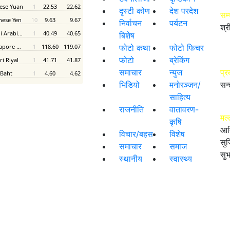
दृस्टी कोण
देश परदेश
सम
निर्वाचन
पर्यटन
श्र
बिशेष
फोटो कथा
फोटो फिचर
फोटो
ब्रेकिंग
समाचार
न्युज
प्र
भिडियो
मनोरञ्जन/
सन्
साहित्य
राजनीति
वातावरण-
मल्
कृषि
आद
विचार/बहस
विशेष
सुज
समाचार
समाज
सुभ
स्थानीय
स्वास्थ्य