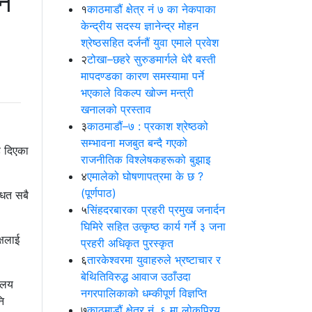
उन
१
काठमाडौं क्षेत्र नं ७ का नेकपाका
केन्द्रीय सदस्य ज्ञानेन्द्र मोहन
श्रेष्ठसहित दर्जनौं युवा एमाले प्रवेश
२
टोखा–छहरे सुरुङमार्गले धेरै बस्ती
मापदण्डका कारण समस्यामा पर्ने
भएकाले विकल्प खोज्न मन्त्री
खनालको प्रस्ताव
३
काठमाडौं–७ : प्रकाश श्रेष्ठको
सम्भावना मजबुत बन्दै गएको
ड दिएका
राजनीतिक विश्लेषकहरूको बुझाइ
४
एमालेको घोषणापत्रमा के छ ?
(पूर्णपाठ)
धित सबै
५
सिंहदरबारका प्रहरी प्रमुख जनार्दन
घिमिरे सहित उत्कृष्ठ कार्य गर्ने ३ जना
्षलाई
प्रहरी अधिकृत पुरस्कृत
६
तारकेश्वरमा युवाहरुले भ्रष्टाचार र
बेथितिविरुद्ध आवाज उठाँउदा
यालय
नगरपालिकाको धम्कीपूर्ण विज्ञप्ति
नि
७
काठमाडौं क्षेत्र नं. ६ मा लोकप्रिय