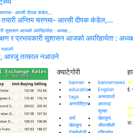
्रम्प
 तयारी अन्तिम चरणमा- आरसी दीपक कंडेल,…
रीक्षण र प्रभावकारी सुशासन आजको अपरिहार्यता : अध्य
का, आरजु तत्काल नआउने
क्याटेगोरी
हा
banner
bannernews
अध्
education
English
ई. 
tags
अन्तरवार्ता
अन्तर्राष्ट्रिय
अपराध/
संस
सुरक्षा
सल
अर्थ
खेलकुद
डा.
खेलकुद
जीवनशैली
टेक्नोलोजी
दृष्टिकोण