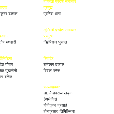
बागमती प्रदेश समाचार
्पादक
प्रमुख
ीकृष्ण ढकाल
प्रनिश थापा
लुम्बिनी प्रदेश समाचार
बन्धक
प्रमुख
तोष भण्डारी
ऋिषिराज भुसाल
टीमिडिया
रिपोर्टर
ित गौतम
रामेश्वर ढकाल
ित पुडासैनी
बिवेक पनेरु
ाष श्रेष्ठ
सल्लाहकार
डा. केशवराज खड्का
(अर्थविद्)
गोपीकृष्ण प्रसाई
होमप्रसाद तिमिल्सिना