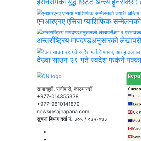
इरानसँगको युद्ध छिट्टै अन्त्य हुनसक्छ : ट
एनआरएनए एसिया प्याशिफिक सम्मेलनको
अन्तर्राष्ट्रिय मापदण्डअनुसारको लेखाप
देउवा साउन २९ गते स्वदेश फर्कने पक्
सामाखुशी, रानीबारी, काठमाण्डौँ
+977-014355338
+977-9810141879
news@sajhapana.com
सुचना बिभाग दर्ता नं.
३०५ / ०७२-०७३