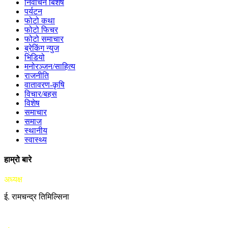
निर्वाचन बिशेष
पर्यटन
फोटो कथा
फोटो फिचर
फोटो समाचार
ब्रेकिंग न्युज
भिडियो
मनोरञ्जन/साहित्य
राजनीति
वातावरण-कृषि
विचार/बहस
विशेष
समाचार
समाज
स्थानीय
स्वास्थ्य
हाम्रो बारे
अध्यक्ष
ई. रामचन्द्र तिमिल्सिना