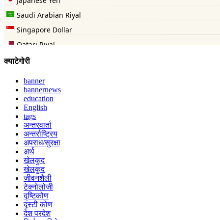
क्याटेगोरी
banner
bannernews
education
English
tags
अन्तरवार्ता
अन्तर्राष्ट्रिय
अपराध/सुरक्षा
अर्थ
खेलकुद
खेलकुद
जीवनशैली
टेक्नोलोजी
दृष्टिकोण
दृस्टी कोण
देश परदेश