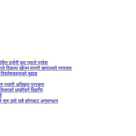
सहित दर्जनौं युवा एमाले प्रवेश
काले विकल्प खोज्न मन्त्री खनालको प्रस्ताव
 विश्लेषकहरूको बुझाइ
जना प्रहरी अधिकृत पुरस्कृत
काको धम्कीपूर्ण विज्ञप्ति
धा
 सुरु गर्‍यो सबै कोणबाट अनुसन्धान