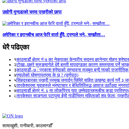
उद्योगी मुन्दडाको घरमा प्रहरीको छापा
अमेरिका र इरानबीच आज फेरि वार्ता हुँदै, ट्रम्पले भने– सम्झौता…
धेरै पढिएका
१
काठमाडौं क्षेत्र नं ७ का नेकपाका केन्द्रीय सदस्य ज्ञानेन्द्र मोहन श्रेष्ठ
२
टोखा–छहरे सुरुङमार्गले धेरै बस्ती मापदण्डका कारण समस्यामा पर्ने भए
३
काठमाडौं–७ : प्रकाश श्रेष्ठको सम्भावना मजबुत बन्दै गएको राजनीतिक
४
एमालेको घोषणापत्रमा के छ ? (पूर्णपाठ)
५
सिंहदरबारका प्रहरी प्रमुख जनार्दन घिमिरे सहित उत्कृष्ठ कार्य गर्ने ३ 
६
तारकेश्वरमा युवाहरुले भ्रष्टाचार र बेथितिविरुद्ध आवाज उठाँउदा नगरपालि
७
काठमाडौं क्षेत्र नं. ६ मा लोकप्रिय युवा उम्मेदवारहरूबीच कडा प्रतिस्पर्
८
तारकेश्वर साङ्गला पटापुमा ईभी गाडीभित्र महिलाको शव फेला, प्रहरीले
सामाखुशी, रानीबारी, काठमाण्डौँ