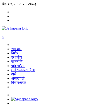
बिहीबार, साउन २१,२०८३
×
समाचार
विशेष
स्थानीय
राजनीति
जीवनशैली
मनोरञ्जन/साहित्य
अर्थ
अन्तरवार्ता
विचार/बहस