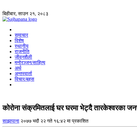
बिहीबार, साउन २१, २०८३
समाचार
विशेष
स्थानीय
राजनीति
जीवनशैली
मनोरञ्जन/साहित्य
अर्थ
अन्तरवार्ता
विचार/बहस
कोरोना संक्रमितलाई घर घरमा भेट्दै तारकेश्वरका जनप
साझापाना
२०७७ भदौ २२ गते १६:४२ मा प्रकाशित