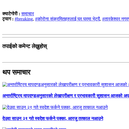
क्याटेगोरी :
समाचार
ट्याग :
#breaking
,
#कोरोना संक्रमितहरुलाई घर घरमा भेट्दै
,
#तारकेश्वर नग
तपाईको कमेन्ट लेख्नुहोस्
थप समाचार
अन्तर्राष्ट्रिय मापदण्डअनुसारको लेखापरीक्षण र प्रभावकारी सुशासन आजको अपर
देउवा साउन २९ गते स्वदेश फर्कने पक्का, आरजु तत्काल नआउने