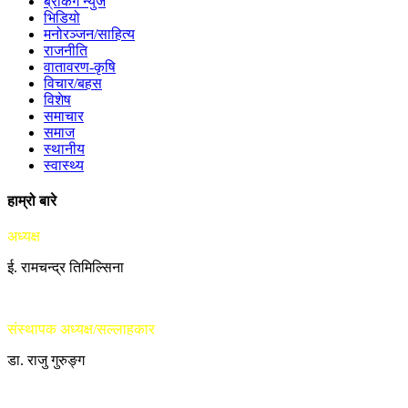
ब्रेकिंग न्युज
भिडियो
मनोरञ्जन/साहित्य
राजनीति
वातावरण-कृषि
विचार/बहस
विशेष
समाचार
समाज
स्थानीय
स्वास्थ्य
हाम्रो बारे
अध्यक्ष
ई. रामचन्द्र तिमिल्सिना
संस्थापक अध्यक्ष/सल्लाहकार
डा. राजु गुरुङ्ग