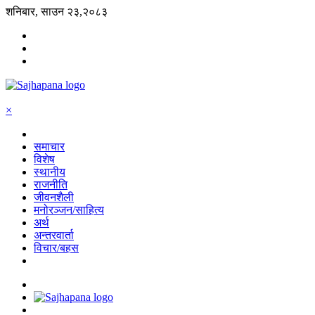
शनिबार, साउन २३,२०८३
×
समाचार
विशेष
स्थानीय
राजनीति
जीवनशैली
मनोरञ्जन/साहित्य
अर्थ
अन्तरवार्ता
विचार/बहस