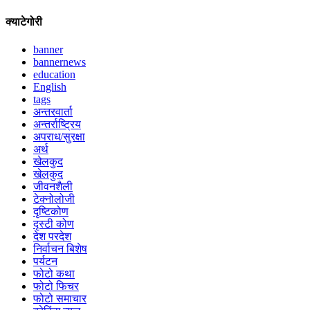
क्याटेगोरी
banner
bannernews
education
English
tags
अन्तरवार्ता
अन्तर्राष्ट्रिय
अपराध/सुरक्षा
अर्थ
खेलकुद
खेलकुद
जीवनशैली
टेक्नोलोजी
दृष्टिकोण
दृस्टी कोण
देश परदेश
निर्वाचन बिशेष
पर्यटन
फोटो कथा
फोटो फिचर
फोटो समाचार