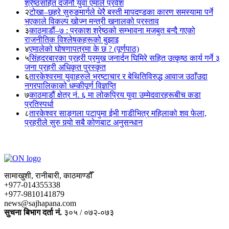
श्रेष्ठसहित दर्जनौं युवा एमाले प्रवेश
२
टोखा–छहरे सुरुङमार्गले धेरै बस्ती मापदण्डका कारण समस्यामा पर्ने
भएकाले विकल्प खोज्न मन्त्री खनालको प्रस्ताव
३
काठमाडौं–७ : प्रकाश श्रेष्ठको सम्भावना मजबुत बन्दै गएको
राजनीतिक विश्लेषकहरूको बुझाइ
४
एमालेको घोषणापत्रमा के छ ? (पूर्णपाठ)
५
सिंहदरबारका प्रहरी प्रमुख जनार्दन घिमिरे सहित उत्कृष्ठ कार्य गर्ने ३
जना प्रहरी अधिकृत पुरस्कृत
६
तारकेश्वरमा युवाहरुले भ्रष्टाचार र बेथितिविरुद्ध आवाज उठाँउदा
नगरपालिकाको धम्कीपूर्ण विज्ञप्ति
७
काठमाडौं क्षेत्र नं. ६ मा लोकप्रिय युवा उम्मेदवारहरूबीच कडा
प्रतिस्पर्धा
८
तारकेश्वर साङ्गला पटापुमा ईभी गाडीभित्र महिलाको शव फेला,
प्रहरीले सुरु गर्‍यो सबै कोणबाट अनुसन्धान
सामाखुशी, रानीबारी, काठमाण्डौँ
+977-014355338
+977-9810141879
news@sajhapana.com
सुचना बिभाग दर्ता नं.
३०५ / ०७२-०७३