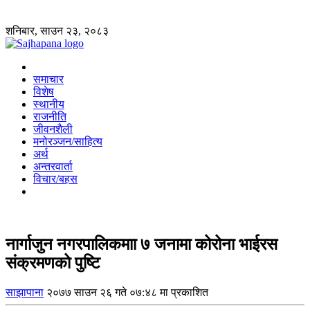
शनिबार, साउन २३, २०८३
समाचार
विशेष
स्थानीय
राजनीति
जीवनशैली
मनोरञ्जन/साहित्य
अर्थ
अन्तरवार्ता
विचार/बहस
नार्गाजुन नगरपालिकमाा ७ जनामा कोरोना भाईरस
संक्रमणको पुष्टि
साझापाना
२०७७ साउन २६ गते ०७:४८ मा प्रकाशित