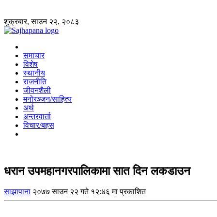
शुक्रबार, साउन २२, २०८३
समाचार
विशेष
स्थानीय
राजनीति
जीवनशैली
मनोरञ्जन/साहित्य
अर्थ
अन्तरवार्ता
विचार/बहस
धरान उपमहानगरपालिकामा सात दिन लकडाउन
साझापाना
२०७७ साउन २२ गते १२:४६ मा प्रकाशित