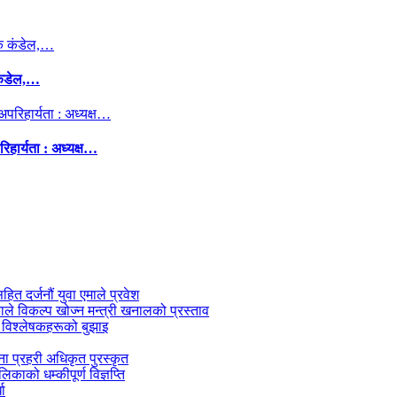
कंडेल,…
िहार्यता : अध्यक्ष…
सहित दर्जनौं युवा एमाले प्रवेश
काले विकल्प खोज्न मन्त्री खनालको प्रस्ताव
 विश्लेषकहरूको बुझाइ
जना प्रहरी अधिकृत पुरस्कृत
काको धम्कीपूर्ण विज्ञप्ति
धा