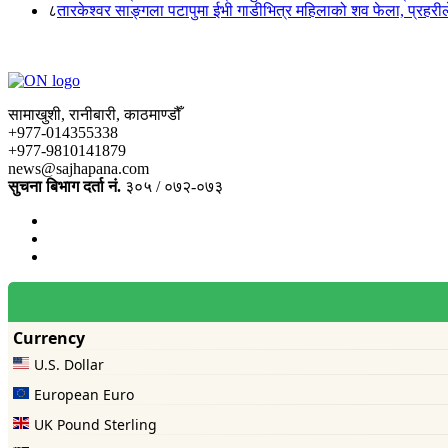
८
तारकेश्वर साङ्गला पटापुमा ईभी गाडीभित्र महिलाको शव फेला, प्रहरीले
सामाखुशी, रानीबारी, काठमाण्डौँ
+977-014355338
+977-9810141879
news@sajhapana.com
सुचना बिभाग दर्ता नं.
३०५ / ०७२-०७३