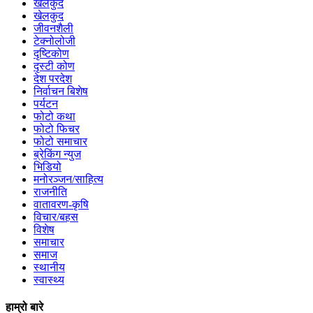
खेलकुद
खेलकुद
जीवनशैली
टेक्नोलोजी
दृष्टिकोण
दृस्टी कोण
देश परदेश
निर्वाचन बिशेष
पर्यटन
फोटो कथा
फोटो फिचर
फोटो समाचार
ब्रेकिंग न्युज
भिडियो
मनोरञ्जन/साहित्य
राजनीति
वातावरण-कृषि
विचार/बहस
विशेष
समाचार
समाज
स्थानीय
स्वास्थ्य
हाम्रो बारे