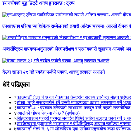
इरानसँगको युद्ध छिट्टै अन्त्य हुनसक्छ : ट्रम्प
एनआरएनए एसिया प्याशिफिक सम्मेलनको तयारी अन्तिम चरणमा- आरसी दीपक 
अन्तर्राष्ट्रिय मापदण्डअनुसारको लेखापरीक्षण र प्रभावकारी सुशासन आजको अपर
देउवा साउन २९ गते स्वदेश फर्कने पक्का, आरजु तत्काल नआउने
धेरै पढिएका
१
काठमाडौं क्षेत्र नं ७ का नेकपाका केन्द्रीय सदस्य ज्ञानेन्द्र मोहन श्रेष्ठ
२
टोखा–छहरे सुरुङमार्गले धेरै बस्ती मापदण्डका कारण समस्यामा पर्ने भए
३
काठमाडौं–७ : प्रकाश श्रेष्ठको सम्भावना मजबुत बन्दै गएको राजनीतिक
४
एमालेको घोषणापत्रमा के छ ? (पूर्णपाठ)
५
सिंहदरबारका प्रहरी प्रमुख जनार्दन घिमिरे सहित उत्कृष्ठ कार्य गर्ने ३ 
६
तारकेश्वरमा युवाहरुले भ्रष्टाचार र बेथितिविरुद्ध आवाज उठाँउदा नगरपालि
७
काठमाडौं क्षेत्र नं. ६ मा लोकप्रिय युवा उम्मेदवारहरूबीच कडा प्रतिस्पर्