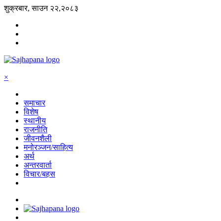
शुक्रबार, साउन २२,२०८३
×
समाचार
विशेष
स्थानीय
राजनीति
जीवनशैली
मनोरञ्जन/साहित्य
अर्थ
अन्तरवार्ता
विचार/बहस