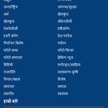
अन्तर्राष्ट्रिय
अपराध/सुरक्षा
अर्थ
खेलकुद
खेलकुद
जीवनशैली
टेक्नोलोजी
दृष्टिकोण
दृस्टी कोण
देश परदेश
निर्वाचन बिशेष
पर्यटन
फोटो कथा
फोटो फिचर
फोटो समाचार
ब्रेकिंग न्युज
भिडियो
मनोरञ्जन/साहित्य
राजनीति
वातावरण-कृषि
विचार/बहस
विशेष
समाचार
समाज
स्थानीय
स्वास्थ्य
हाम्रो बारे