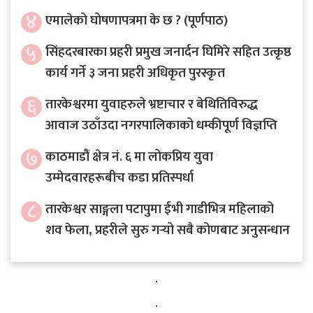
४
एमालेको घोषणापत्रमा के छ ? (पूर्णपाठ)
५
सिंहदरबारका प्रहरी प्रमुख जनार्दन घिमिरे सहित उत्कृष्ठ
कार्य गर्ने ३ जना प्रहरी अधिकृत पुरस्कृत
६
तारकेश्वरमा युवाहरुले भ्रष्टाचार र बेथितिविरुद्ध
आवाज उठाँउदा नगरपालिकाको धम्कीपूर्ण विज्ञप्ति
७
काठमाडौं क्षेत्र नं. ६ मा लोकप्रिय युवा
उम्मेदवारहरूबीच कडा प्रतिस्पर्धा
८
तारकेश्वर साङ्गला पटापुमा ईभी गाडीभित्र महिलाको
शव फेला, प्रहरीले सुरु गर्‍यो सबै कोणबाट अनुसन्धान