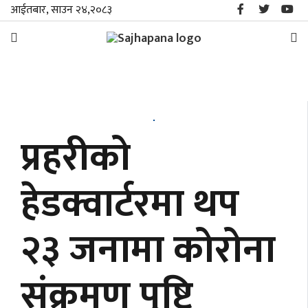
आईतबार, साउन २४,२०८३
समाचार
विशेष
प्रहरीको
स्थानीय
हेडक्वार्टरमा थप
राजनीति
२३ जनामा कोरोना
जीवनशैली
मनोरञ्जन/
संक्रमण पुष्टि
साहित्य