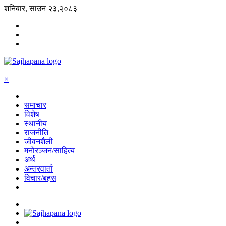
शनिबार, साउन २३,२०८३
×
समाचार
विशेष
स्थानीय
राजनीति
जीवनशैली
मनोरञ्जन/साहित्य
अर्थ
अन्तरवार्ता
विचार/बहस