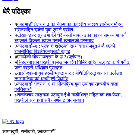
धेरै पढिएका
१
काठमाडौं क्षेत्र नं ७ का नेकपाका केन्द्रीय सदस्य ज्ञानेन्द्र मोहन
श्रेष्ठसहित दर्जनौं युवा एमाले प्रवेश
२
टोखा–छहरे सुरुङमार्गले धेरै बस्ती मापदण्डका कारण समस्यामा पर्ने
भएकाले विकल्प खोज्न मन्त्री खनालको प्रस्ताव
३
काठमाडौं–७ : प्रकाश श्रेष्ठको सम्भावना मजबुत बन्दै गएको
राजनीतिक विश्लेषकहरूको बुझाइ
४
एमालेको घोषणापत्रमा के छ ? (पूर्णपाठ)
५
सिंहदरबारका प्रहरी प्रमुख जनार्दन घिमिरे सहित उत्कृष्ठ कार्य गर्ने ३
जना प्रहरी अधिकृत पुरस्कृत
६
तारकेश्वरमा युवाहरुले भ्रष्टाचार र बेथितिविरुद्ध आवाज उठाँउदा
नगरपालिकाको धम्कीपूर्ण विज्ञप्ति
७
काठमाडौं क्षेत्र नं. ६ मा लोकप्रिय युवा उम्मेदवारहरूबीच कडा
प्रतिस्पर्धा
८
तारकेश्वर साङ्गला पटापुमा ईभी गाडीभित्र महिलाको शव फेला,
प्रहरीले सुरु गर्‍यो सबै कोणबाट अनुसन्धान
सामाखुशी, रानीबारी, काठमाण्डौँ