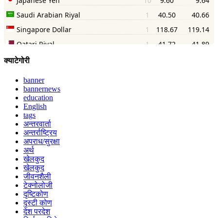
क्याटेगोरी
banner
bannernews
education
English
tags
अन्तरवार्ता
अन्तर्राष्ट्रिय
अपराध/सुरक्षा
अर्थ
खेलकुद
खेलकुद
जीवनशैली
टेक्नोलोजी
दृष्टिकोण
दृस्टी कोण
देश परदेश