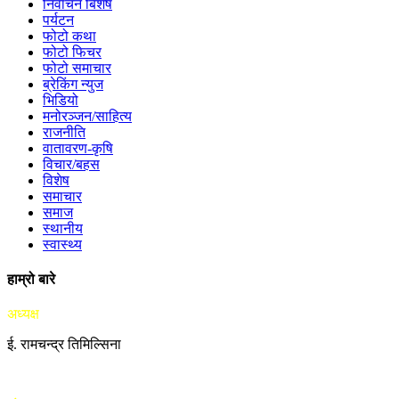
निर्वाचन बिशेष
पर्यटन
फोटो कथा
फोटो फिचर
फोटो समाचार
ब्रेकिंग न्युज
भिडियो
मनोरञ्जन/साहित्य
राजनीति
वातावरण-कृषि
विचार/बहस
विशेष
समाचार
समाज
स्थानीय
स्वास्थ्य
हाम्रो बारे
अध्यक्ष
ई. रामचन्द्र तिमिल्सिना