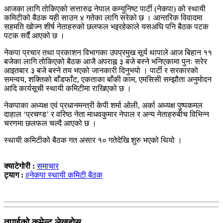
आजका लागि तोकिएको सत्तारुढ नेपाल कम्युनिष्ट पार्टी (नेकपा) को स्थायी
कमिटीको बैठक यही साउन ४ गतेका लागि सरेको छ । आन्तरिक विवादमा
सहमति खोज्न शीर्ष नेताहरुको छलफल भइरहेकाले यसअघि पनि बैठक पटक
पटक सर्दै आएको छ ।
नेकपा प्रचार तथा प्रकाशन विभागका उपप्रमुख सूर्य थापाले आज बिहान ११
बजेका लागि तोकिएको बैठक आजै अपराह्न ३ बजे बस्ने भनिएकामा पुनः सरेर
आइतबार ३ बजे बस्ने तय भएको जानकारी दिनुभयो । पार्टी र सरकारको
समन्वय, शक्तिको बाँडफाँट, एकताका बाँकी काम, एमसिसी सम्झौता अनुमोदन
आदि कार्यसूची स्थायी कमिटीमा राखिएको छ ।
नेकपाका अध्यक्ष एवं प्रधानमन्त्री केपी शर्मा ओली, अर्का अध्यक्ष पुष्पकमल
दाहाल ‘प्रचण्ड’ र वरिष्ठ नेता माधवकुमार नेपाल र अन्य नेताहरुबीच विभिन्न
चरणमा छलफल चल्दै आएको छ ।
स्थायी कमिटीको बैठक गत असार १० गतेदेखि शुरु भएको थियो ।
क्याटेगोरी :
समाचार
ट्याग :
#नेकपा स्थायी कमिटी बैठक
तपाईको कमेन्ट लेख्नुहोस्