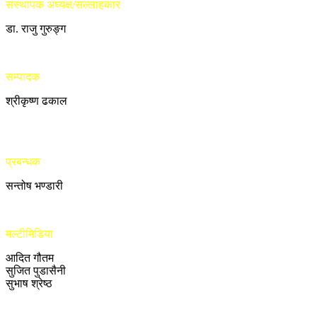
संस्थापक अध्यक्ष/सल्लाहकार
डा. राजु गुरुङ्ग
सम्पादक
श्रीकृष्ण ढकाल
प्रबन्धक
सन्तोष भण्डारी
मल्टीमिडिया
आदित गौतम
सुजित पुडासैनी
सुभाष श्रेष्ठ