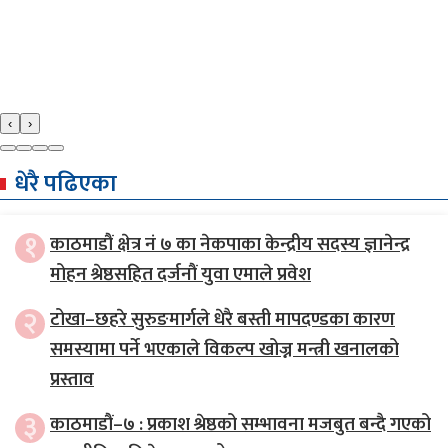
‹
›
धेरै पढिएका
१
काठमाडौं क्षेत्र नं ७ का नेकपाका केन्द्रीय सदस्य ज्ञानेन्द्र
मोहन श्रेष्ठसहित दर्जनौं युवा एमाले प्रवेश
२
टोखा–छहरे सुरुङमार्गले धेरै बस्ती मापदण्डका कारण
समस्यामा पर्ने भएकाले विकल्प खोज्न मन्त्री खनालको
प्रस्ताव
३
काठमाडौं–७ : प्रकाश श्रेष्ठको सम्भावना मजबुत बन्दै गएको