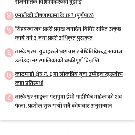
राजनीतिक विश्लेषकहरूको बुझाइ
४
एमालेको घोषणापत्रमा के छ ? (पूर्णपाठ)
५
सिंहदरबारका प्रहरी प्रमुख जनार्दन घिमिरे सहित उत्कृष्ठ
कार्य गर्ने ३ जना प्रहरी अधिकृत पुरस्कृत
६
तारकेश्वरमा युवाहरुले भ्रष्टाचार र बेथितिविरुद्ध आवाज
उठाँउदा नगरपालिकाको धम्कीपूर्ण विज्ञप्ति
७
काठमाडौं क्षेत्र नं. ६ मा लोकप्रिय युवा उम्मेदवारहरूबीच
कडा प्रतिस्पर्धा
८
तारकेश्वर साङ्गला पटापुमा ईभी गाडीभित्र महिलाको शव
फेला, प्रहरीले सुरु गर्‍यो सबै कोणबाट अनुसन्धान