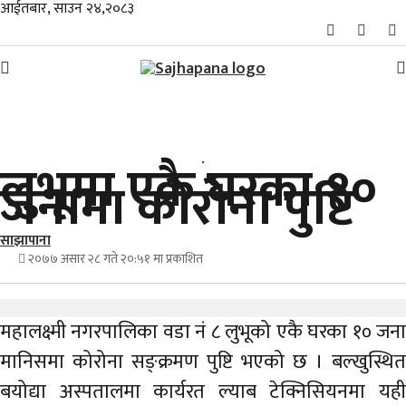
आईतबार, साउन २४,२०८३
समाचार
लुभूमा एकै घरका १०
विशेष
जनामा कोरोना पुष्टि
स्थानीय
साझापाना
राजनीति
२०७७ असार २८ गते २०:५१ मा प्रकाशित
जीवनशैली
महालक्ष्मी नगरपालिका वडा नं ८ लुभूको एकै घरका १० जना
मनोरञ्जन/
मानिसमा कोरोना सङ्क्रमण पुष्टि भएको छ । बल्खुस्थित
साहित्य
बयोद्या अस्पतालमा कार्यरत ल्याब टेक्निसियनमा यही