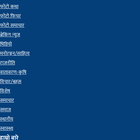
फोटो कथा
फोटो फिचर
फोटो समाचार
ब्रेकिंग न्युज
भिडियो
मनोरञ्जन/साहित्य
राजनीति
वातावरण-कृषि
विचार/बहस
विशेष
समाचार
समाज
स्थानीय
स्वास्थ्य
हाम्रो बारे