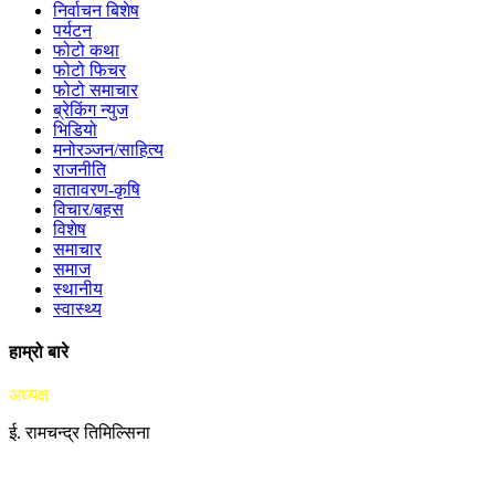
निर्वाचन बिशेष
पर्यटन
फोटो कथा
फोटो फिचर
फोटो समाचार
ब्रेकिंग न्युज
भिडियो
मनोरञ्जन/साहित्य
राजनीति
वातावरण-कृषि
विचार/बहस
विशेष
समाचार
समाज
स्थानीय
स्वास्थ्य
हाम्रो बारे
अध्यक्ष
ई. रामचन्द्र तिमिल्सिना