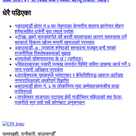
धेरै पढिएका
१
काठमाडौं क्षेत्र नं ७ का नेकपाका केन्द्रीय सदस्य ज्ञानेन्द्र मोहन
श्रेष्ठसहित दर्जनौं युवा एमाले प्रवेश
२
टोखा–छहरे सुरुङमार्गले धेरै बस्ती मापदण्डका कारण समस्यामा पर्ने
भएकाले विकल्प खोज्न मन्त्री खनालको प्रस्ताव
३
काठमाडौं–७ : प्रकाश श्रेष्ठको सम्भावना मजबुत बन्दै गएको
राजनीतिक विश्लेषकहरूको बुझाइ
४
एमालेको घोषणापत्रमा के छ ? (पूर्णपाठ)
५
सिंहदरबारका प्रहरी प्रमुख जनार्दन घिमिरे सहित उत्कृष्ठ कार्य गर्ने ३
जना प्रहरी अधिकृत पुरस्कृत
६
तारकेश्वरमा युवाहरुले भ्रष्टाचार र बेथितिविरुद्ध आवाज उठाँउदा
नगरपालिकाको धम्कीपूर्ण विज्ञप्ति
७
काठमाडौं क्षेत्र नं. ६ मा लोकप्रिय युवा उम्मेदवारहरूबीच कडा
प्रतिस्पर्धा
८
तारकेश्वर साङ्गला पटापुमा ईभी गाडीभित्र महिलाको शव फेला,
प्रहरीले सुरु गर्‍यो सबै कोणबाट अनुसन्धान
सामाखुशी, रानीबारी, काठमाण्डौँ