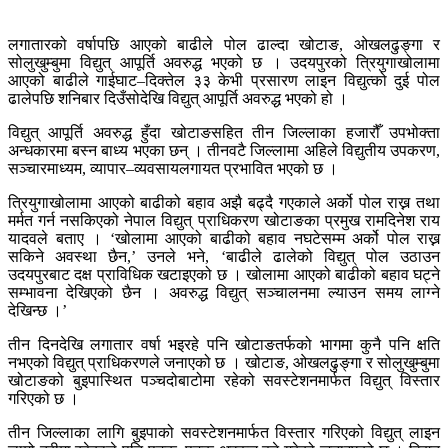
लगातारको वर्षापछि आएको बाढीले पोल ढाल्दा खोटाङ, ओखलढुङ्गा र
सोलुखुम्बुमा विद्युत् आपूर्ति अवरुद्ध भएको छ । उदयपुरको त्रियुगाखोलामा
आएको बाढीले गाईघाट–दिक्तेल ३३ केभी प्रसारण लाइन विद्युत्को दुई पोल
ढालेपछि शनिबार दिउँसोदेखि विद्युत् आपूर्ति अवरुद्ध भएको हो ।
विद्युत् आपूर्ति अवरुद्ध हुँदा खोटाङसहित तीन जिल्लाका हजारौँ उपभोक्ता
अन्धकारमा बस्न बाध्य भएका छन् । तीनवटै जिल्लामा अहिले विद्युतीय उपकरण,
सञ्चारमाध्यम, व्यापार–व्यवसायलगायत प्रभावित भएको छ ।
त्रियुगाखोलामा आएको बाढीको बहाव अझै बढ्दै गएकाले अर्को पोल राख्न तथा
मर्मत गर्न नसकिएको नेपाल विद्युत् प्राधिकरण खोटाङका प्रमुख रामदिनेश राय
यादवले बताए । ‘खोलामा आएको बाढीको बहाव नघटेसम्म अर्को पोल राख्न
सकिने अवस्था छैन,’ उनले भने, ‘बाढीले ढालेको विद्युत् पोल उठाउन
उदयपुरबाट दक्ष प्राविधिक खटाइएको छ । खोलामा आएको बाढीको बहाव घट्ने
सम्भावना देखिएको छैन । अवरुद्ध विद्युत् सञ्चालनमा ल्याउन समय लाग्ने
देखिन्छ ।’
तीन दिनदेखि लगातार वर्षा भइरहे पनि खोटाङतर्फको भागमा कुनै पनि क्षति
नभएको विद्युत् प्राधिकरणले जनाएको छ । खोटाङ, ओखलढुङ्गा र सोलुखुम्बुमा
खोटाङको बुइपास्थित पञ्चदोबाटोमा रहेको सवस्टेशनमार्फत विद्युत् विस्तार
गरिएको छ ।
तीन जिल्लाका लागि बुइपाको सवस्टेशनमार्फत विस्तार गरिएको विद्युत् लाइन