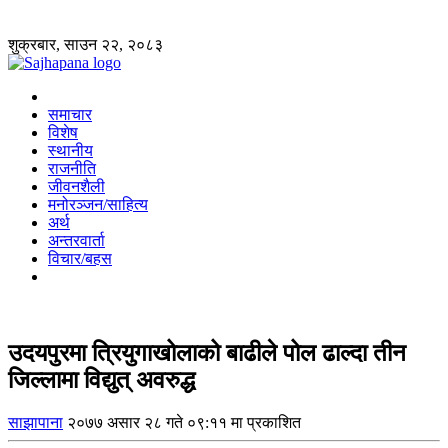
शुक्रबार, साउन २२, २०८३
समाचार
विशेष
स्थानीय
राजनीति
जीवनशैली
मनोरञ्जन/साहित्य
अर्थ
अन्तरवार्ता
विचार/बहस
उदयपुरमा त्रियुगाखोलाको बाढीले पोल ढाल्दा तीन
जिल्लामा विद्युत् अवरुद्ध
साझापाना
२०७७ असार २८ गते ०९:११ मा प्रकाशित