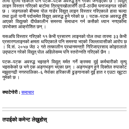
लामो दूरीमा रहेकाले पनि पटक–पटक अवरुद्ध हुने गरेको जनाइएको छ । विद्युत्
लाइन विस्तार गरिएको बाटोमा त्रियुगाखोलासँगै ठाउँ–ठाउँमा घनाजङ्गल रहेको
छ । जङ्गलको बीचमा पोल गाडेर विद्युत् लाइन विस्तार गरिएकाले हावा चल्दा
तथा ठूलो पानी पर्दासमेत विद्युत् अवरुद्ध हुने गरेको छ । पटक–पटक अवरुद्ध हुँदै
आएको विद्युत्को दीर्घकालीन समस्या समाधान गर्न कसैको ध्यान नगएकोमा
उपभोक्ता आक्रोशित छन् ।
यसअघि विस्तार गरिएको ११ केभी प्रसारण लाइनको पोल तथा तारमा ३३ केभी
प्रसारणलाइनको क्षमता थपिएकाले पनि समस्या भएको जिल्लावासीको आरोप छ
। वि.सं. २०५७ जेठ २ गते तत्कालीन प्रधानमन्त्री गिरिजाप्रसाद कोइरालाले
उद्घाटन गरेको विद्युत् पोल अहिलेसम्म पनि स्तरोन्नति गरिएको छैन ।
पटक–पटक अवरुद्ध भइरहने विद्युत् मर्मत गर्ने क्रममा दुई कर्मचारीको मृत्यु
भइसकेको छ भने एक अङ्गभङ्ग भएका छन् । अङ्गभङ्ग हुने दिक्तेल रुपाकोट
मझुवागढी नगरपालिका–६ नेर्पाका हरिकाजी ढुङ्गानाको दुई हात र एउटा खुट्टा
गुमेको छ ।
क्याटेगोरी :
समाचार
तपाईको कमेन्ट लेख्नुहोस्