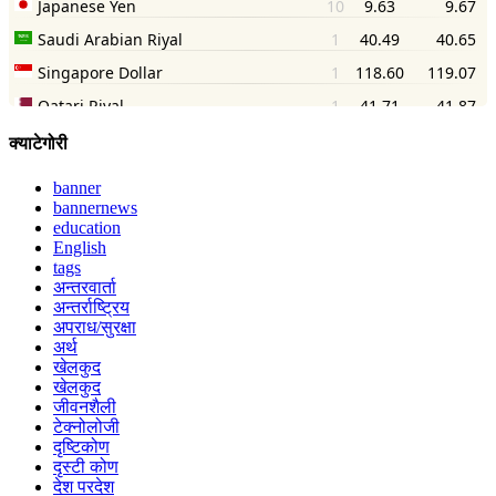
क्याटेगोरी
banner
bannernews
education
English
tags
अन्तरवार्ता
अन्तर्राष्ट्रिय
अपराध/सुरक्षा
अर्थ
खेलकुद
खेलकुद
जीवनशैली
टेक्नोलोजी
दृष्टिकोण
दृस्टी कोण
देश परदेश