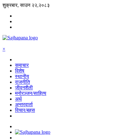
शुक्रबार, साउन २२,२०८३
×
समाचार
विशेष
स्थानीय
राजनीति
जीवनशैली
मनोरञ्जन/साहित्य
अर्थ
अन्तरवार्ता
विचार/बहस