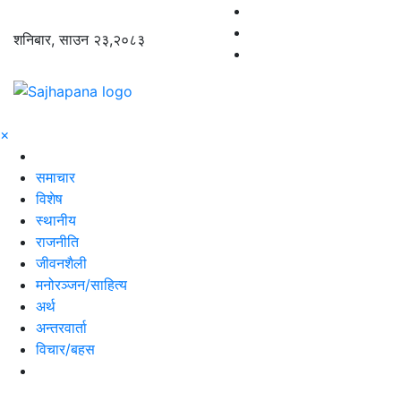
शनिबार, साउन २३,२०८३
×
समाचार
विशेष
स्थानीय
राजनीति
जीवनशैली
मनोरञ्जन/साहित्य
अर्थ
अन्तरवार्ता
विचार/बहस