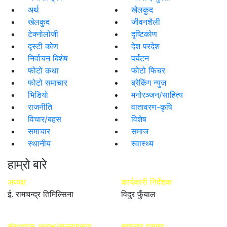
अर्थ
खेलकुद
खेलकुद
जीवनशैली
टेक्नोलोजी
दृष्टिकोण
दृस्टी कोण
देश परदेश
निर्वाचन बिशेष
पर्यटन
फोटो कथा
फोटो फिचर
फोटो समाचार
ब्रेकिंग न्युज
भिडियो
मनोरञ्जन/साहित्य
राजनीति
वातावरण-कृषि
विचार/बहस
विशेष
समाचार
समाज
स्थानीय
स्वास्थ्य
हाम्रो बारे
अध्यक्ष
कार्यकारी निर्देशक
ई. रामचन्द्र तिमिल्सिना
विदुर फुँयाल
संस्थापक अध्यक्ष/सल्लाहकार
समाचार प्रमुख