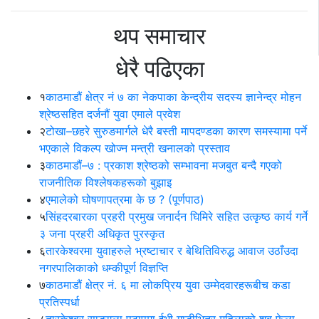
थप समाचार
धेरै पढिएका
१
काठमाडौं क्षेत्र नं ७ का नेकपाका केन्द्रीय सदस्य ज्ञानेन्द्र मोहन
श्रेष्ठसहित दर्जनौं युवा एमाले प्रवेश
२
टोखा–छहरे सुरुङमार्गले धेरै बस्ती मापदण्डका कारण समस्यामा पर्ने
भएकाले विकल्प खोज्न मन्त्री खनालको प्रस्ताव
३
काठमाडौं–७ : प्रकाश श्रेष्ठको सम्भावना मजबुत बन्दै गएको
राजनीतिक विश्लेषकहरूको बुझाइ
४
एमालेको घोषणापत्रमा के छ ? (पूर्णपाठ)
५
सिंहदरबारका प्रहरी प्रमुख जनार्दन घिमिरे सहित उत्कृष्ठ कार्य गर्ने
३ जना प्रहरी अधिकृत पुरस्कृत
६
तारकेश्वरमा युवाहरुले भ्रष्टाचार र बेथितिविरुद्ध आवाज उठाँउदा
नगरपालिकाको धम्कीपूर्ण विज्ञप्ति
७
काठमाडौं क्षेत्र नं. ६ मा लोकप्रिय युवा उम्मेदवारहरूबीच कडा
प्रतिस्पर्धा