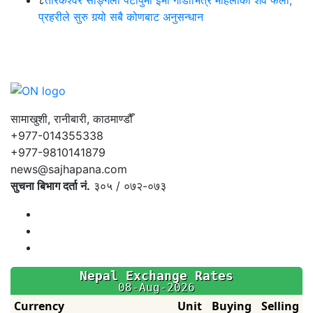
८
तारकेश्वर साङ्गला पटापुमा ईभी गाडीभित्र महिलाको शव फेला,
प्रहरीले सुरु गर्‍यो सबै कोणबाट अनुसन्धान
सामाखुशी, रानीबारी, काठमाण्डौँ
+977-014355338
+977-9810141879
news@sajhapana.com
सुचना बिभाग दर्ता नं.
३०५ / ०७२-०७३