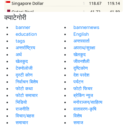
क्याटेगोरी
banner
bannernews
education
English
tags
अन्तरवार्ता
अन्तर्राष्ट्रिय
अपराध/सुरक्षा
अर्थ
खेलकुद
खेलकुद
जीवनशैली
टेक्नोलोजी
दृष्टिकोण
दृस्टी कोण
देश परदेश
निर्वाचन बिशेष
पर्यटन
फोटो कथा
फोटो फिचर
फोटो समाचार
ब्रेकिंग न्युज
भिडियो
मनोरञ्जन/साहित्य
राजनीति
वातावरण-कृषि
विचार/बहस
विशेष
समाचार
समाज