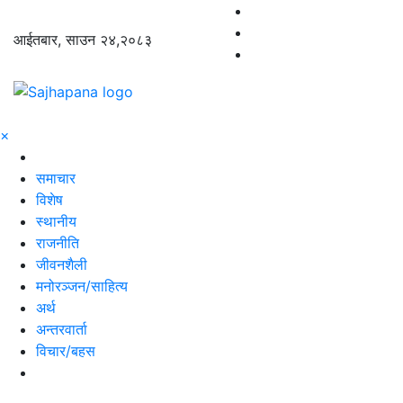
आईतबार, साउन २४,२०८३
×
समाचार
विशेष
स्थानीय
राजनीति
जीवनशैली
मनोरञ्जन/साहित्य
अर्थ
अन्तरवार्ता
विचार/बहस