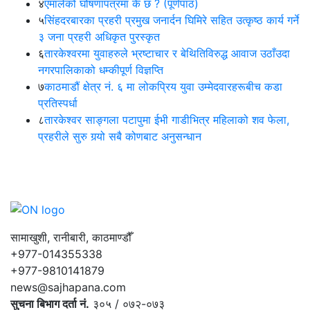
४
एमालेको घोषणापत्रमा के छ ? (पूर्णपाठ)
५
सिंहदरबारका प्रहरी प्रमुख जनार्दन घिमिरे सहित उत्कृष्ठ कार्य गर्ने
३ जना प्रहरी अधिकृत पुरस्कृत
६
तारकेश्वरमा युवाहरुले भ्रष्टाचार र बेथितिविरुद्ध आवाज उठाँउदा
नगरपालिकाको धम्कीपूर्ण विज्ञप्ति
७
काठमाडौं क्षेत्र नं. ६ मा लोकप्रिय युवा उम्मेदवारहरूबीच कडा
प्रतिस्पर्धा
८
तारकेश्वर साङ्गला पटापुमा ईभी गाडीभित्र महिलाको शव फेला,
प्रहरीले सुरु गर्‍यो सबै कोणबाट अनुसन्धान
सामाखुशी, रानीबारी, काठमाण्डौँ
+977-014355338
+977-9810141879
news@sajhapana.com
सुचना बिभाग दर्ता नं.
३०५ / ०७२-०७३