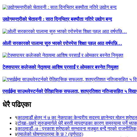
उद्योगमन्त्रीको चेतावनी : सात दिनभित्र बक्यौता नतिरे उद्योग बन्द
ओली सरकारको पालामा सुरु भएको एरोस्पेस शिक्षा पहल आठ वर्षपछि…
टेक्सपायर कलेजको नेतृत्वमा आशिष प्रसाईं र ओमकार बस्नेत नियुक्त
एसईईमा साउथवेस्टर्नको ऐतिहासिक सफलता, शतप्रतिशत नतिजासहित ५ विद्यार
धेरै पढिएका
१
काठमाडौं क्षेत्र नं ७ का नेकपाका केन्द्रीय सदस्य ज्ञानेन्द्र मोहन श्रेष्ठ
२
टोखा–छहरे सुरुङमार्गले धेरै बस्ती मापदण्डका कारण समस्यामा पर्ने भए
३
काठमाडौं–७ : प्रकाश श्रेष्ठको सम्भावना मजबुत बन्दै गएको राजनीतिक
४
एमालेको घोषणापत्रमा के छ ? (पूर्णपाठ)