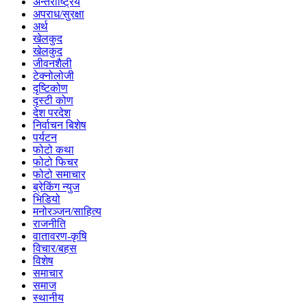
अन्तर्राष्ट्रिय
अपराध/सुरक्षा
अर्थ
खेलकुद
खेलकुद
जीवनशैली
टेक्नोलोजी
दृष्टिकोण
दृस्टी कोण
देश परदेश
निर्वाचन बिशेष
पर्यटन
फोटो कथा
फोटो फिचर
फोटो समाचार
ब्रेकिंग न्युज
भिडियो
मनोरञ्जन/साहित्य
राजनीति
वातावरण-कृषि
विचार/बहस
विशेष
समाचार
समाज
स्थानीय