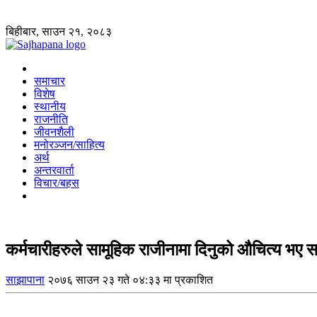
बिहीबार, साउन २१, २०८३
समाचार
विशेष
स्थानीय
राजनीति
जीवनशैली
मनोरञ्जन/साहित्य
अर्थ
अन्तरवार्ता
विचार/बहस
कर्मचारीहरुले सामूहिक राजीनामा दिनुको औचित्य भए सर
साझापाना
२०७६ साउन २३ गते ०४:३३ मा प्रकाशित