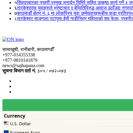
५
सिंहदरबारका प्रहरी प्रमुख जनार्दन घिमिरे सहित उत्कृष्ठ कार्य गर्ने ३ 
६
तारकेश्वरमा युवाहरुले भ्रष्टाचार र बेथितिविरुद्ध आवाज उठाँउदा नगरपालि
७
काठमाडौं क्षेत्र नं. ६ मा लोकप्रिय युवा उम्मेदवारहरूबीच कडा प्रतिस्पर्
८
तारकेश्वर साङ्गला पटापुमा ईभी गाडीभित्र महिलाको शव फेला, प्रहरीले
सामाखुशी, रानीबारी, काठमाण्डौँ
+977-014355338
+977-9810141879
news@sajhapana.com
सुचना बिभाग दर्ता नं.
३०५ / ०७२-०७३