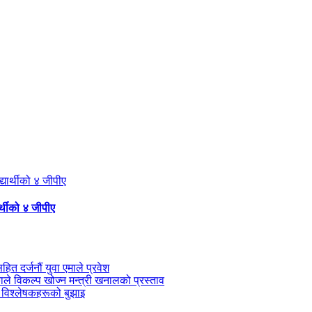
्थीको ४ जीपीए
सहित दर्जनौं युवा एमाले प्रवेश
काले विकल्प खोज्न मन्त्री खनालको प्रस्ताव
 विश्लेषकहरूको बुझाइ