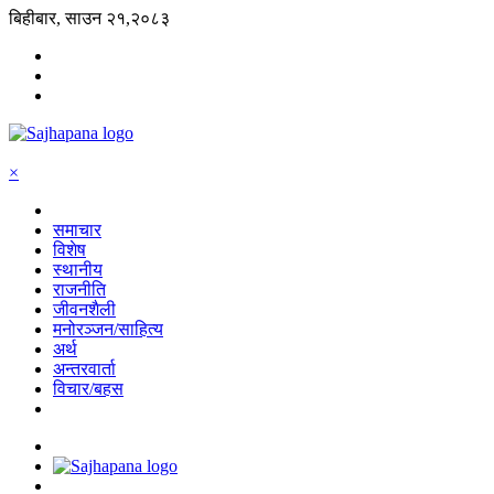
बिहीबार, साउन २१,२०८३
×
समाचार
विशेष
स्थानीय
राजनीति
जीवनशैली
मनोरञ्जन/साहित्य
अर्थ
अन्तरवार्ता
विचार/बहस