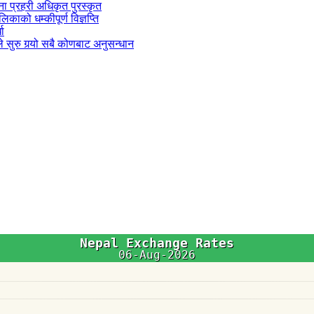
जना प्रहरी अधिकृत पुरस्कृत
काको धम्कीपूर्ण विज्ञप्ति
धा
 सुरु गर्‍यो सबै कोणबाट अनुसन्धान