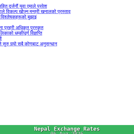
सहित दर्जनौं युवा एमाले प्रवेश
काले विकल्प खोज्न मन्त्री खनालको प्रस्ताव
 विश्लेषकहरूको बुझाइ
जना प्रहरी अधिकृत पुरस्कृत
काको धम्कीपूर्ण विज्ञप्ति
धा
 सुरु गर्‍यो सबै कोणबाट अनुसन्धान