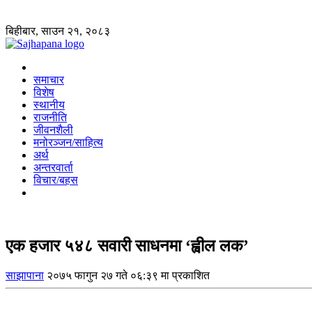
बिहीबार, साउन २१, २०८३
समाचार
विशेष
स्थानीय
राजनीति
जीवनशैली
मनोरञ्जन/साहित्य
अर्थ
अन्तरवार्ता
विचार/बहस
एक हजार ५४८ सवारी साधनमा ‘ह्वील लक’
साझापाना
२०७५ फागुन २७ गते ०६:३९ मा प्रकाशित