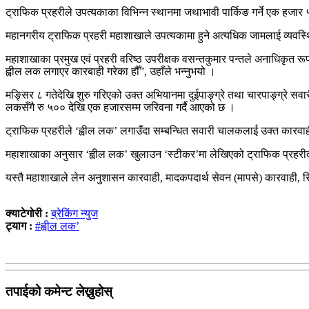
ट्राफिक प्रहरीले उपत्यकाका विभिन्न स्थानमा जथाभावी पार्किङ गर्ने एक हजा
महानगरीय ट्राफिक प्रहरी महाशाखाले उपत्यकामा हुने अत्यधिक जामलाई व्यवस्थि
महाशाखाका प्रमुख एवं प्रहरी वरिष्ठ उपरीक्षक वसन्तकुमार पन्तले अनाधिकृत रू
ह्वील लक लगाएर कारबाही गरेका हौँ”, उहाँले भन्नुभयो ।
मङ्सिर ८ गतेदेखि शुरु गरिएको उक्त अभियानमा दुईपाङ्ग्रे तथा चारपाङ्ग्रे स
लकसँगै रु ५०० देखि एक हजारसम्म जरिवना गर्दै आएको छ ।
ट्राफिक प्रहरीले ‘ह्वील लक’ लगाउँदा सम्बन्धित सवारी चालकलाई उक्त कारवाहीअ
महाशाखाका अनुसार ‘ह्वील लक’ खुलाउन ‘स्टीकर’मा लेखिएको ट्राफिक प्रहरीको 
यस्तै महाशाखाले लेन अनुशासन कारवाही, मादकपदार्थ सेवन (मापसे) कारवाही, 
क्याटेगोरी :
ब्रेकिंग न्युज
ट्याग :
#ह्वील लक’
तपाईको कमेन्ट लेख्नुहोस्