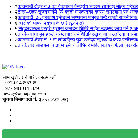
१
काठमाडौं क्षेत्र नं ७ का नेकपाका केन्द्रीय सदस्य ज्ञानेन्द्र मोहन श्रेष्ठ
२
टोखा–छहरे सुरुङमार्गले धेरै बस्ती मापदण्डका कारण समस्यामा पर्ने भए
३
काठमाडौं–७ : प्रकाश श्रेष्ठको सम्भावना मजबुत बन्दै गएको राजनीतिक
४
एमालेको घोषणापत्रमा के छ ? (पूर्णपाठ)
५
सिंहदरबारका प्रहरी प्रमुख जनार्दन घिमिरे सहित उत्कृष्ठ कार्य गर्ने ३ 
६
तारकेश्वरमा युवाहरुले भ्रष्टाचार र बेथितिविरुद्ध आवाज उठाँउदा नगरपालि
७
काठमाडौं क्षेत्र नं. ६ मा लोकप्रिय युवा उम्मेदवारहरूबीच कडा प्रतिस्पर्
८
तारकेश्वर साङ्गला पटापुमा ईभी गाडीभित्र महिलाको शव फेला, प्रहरीले
सामाखुशी, रानीबारी, काठमाण्डौँ
+977-014355338
+977-9810141879
news@sajhapana.com
सुचना बिभाग दर्ता नं.
३०५ / ०७२-०७३