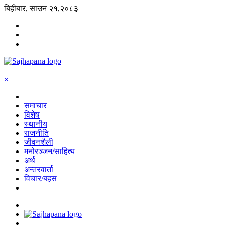
बिहीबार, साउन २१,२०८३
×
समाचार
विशेष
स्थानीय
राजनीति
जीवनशैली
मनोरञ्जन/साहित्य
अर्थ
अन्तरवार्ता
विचार/बहस