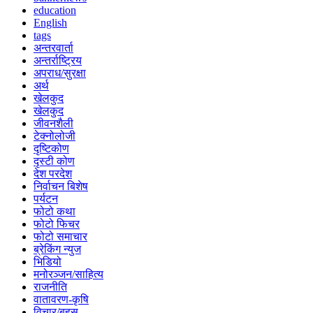
education
English
tags
अन्तरवार्ता
अन्तर्राष्ट्रिय
अपराध/सुरक्षा
अर्थ
खेलकुद
खेलकुद
जीवनशैली
टेक्नोलोजी
दृष्टिकोण
दृस्टी कोण
देश परदेश
निर्वाचन बिशेष
पर्यटन
फोटो कथा
फोटो फिचर
फोटो समाचार
ब्रेकिंग न्युज
भिडियो
मनोरञ्जन/साहित्य
राजनीति
वातावरण-कृषि
विचार/बहस