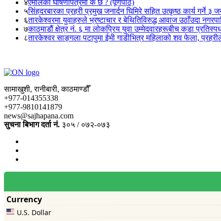
४
एमालेको घोषणापत्रमा के छ ? (पूर्णपाठ)
५
सिंहदरबारका प्रहरी प्रमुख जनार्दन घिमिरे सहित उत्कृष्ठ कार्य गर्ने ३ 
६
तारकेश्वरमा युवाहरुले भ्रष्टाचार र बेथितिविरुद्ध आवाज उठाँउदा नगरपालि
७
काठमाडौं क्षेत्र नं. ६ मा लोकप्रिय युवा उम्मेदवारहरूबीच कडा प्रतिस्पर्
८
तारकेश्वर साङ्गला पटापुमा ईभी गाडीभित्र महिलाको शव फेला, प्रहरीले
सामाखुशी, रानीबारी, काठमाण्डौँ
+977-014355338
+977-9810141879
news@sajhapana.com
सुचना बिभाग दर्ता नं.
३०५ / ०७२-०७३