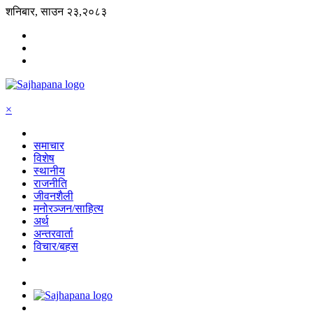
शनिबार, साउन २३,२०८३
×
समाचार
विशेष
स्थानीय
राजनीति
जीवनशैली
मनोरञ्जन/साहित्य
अर्थ
अन्तरवार्ता
विचार/बहस