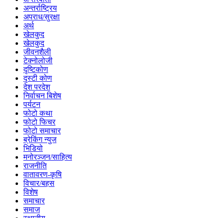
अन्तर्राष्ट्रिय
अपराध/सुरक्षा
अर्थ
खेलकुद
खेलकुद
जीवनशैली
टेक्नोलोजी
दृष्टिकोण
दृस्टी कोण
देश परदेश
निर्वाचन बिशेष
पर्यटन
फोटो कथा
फोटो फिचर
फोटो समाचार
ब्रेकिंग न्युज
भिडियो
मनोरञ्जन/साहित्य
राजनीति
वातावरण-कृषि
विचार/बहस
विशेष
समाचार
समाज