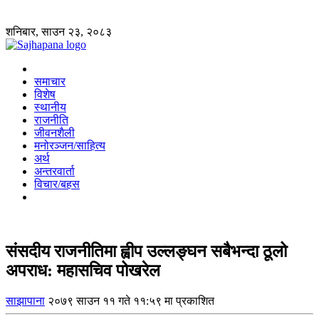
शनिबार, साउन २३, २०८३
समाचार
विशेष
स्थानीय
राजनीति
जीवनशैली
मनोरञ्जन/साहित्य
अर्थ
अन्तरवार्ता
विचार/बहस
संसदीय राजनीतिमा ह्वीप उल्लङ्घन सबैभन्दा ठूलो
अपराध: महासचिव पोखरेल
साझापाना
२०७९ साउन ११ गते ११:५९ मा प्रकाशित