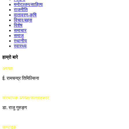
मनोरञ्जन/साहित्य
राजनीति
वातावरण-कृषि
विचार/बहस
विशेष
समाचार
समाज
स्थानीय
स्वास्थ्य
हाम्रो बारे
अध्यक्ष
ई. रामचन्द्र तिमिल्सिना
संस्थापक अध्यक्ष/सल्लाहकार
डा. राजु गुरुङ्ग
सम्पादक