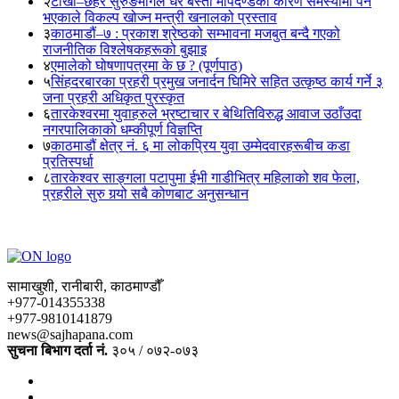
२
टोखा–छहरे सुरुङमार्गले धेरै बस्ती मापदण्डका कारण समस्यामा पर्ने
भएकाले विकल्प खोज्न मन्त्री खनालको प्रस्ताव
३
काठमाडौं–७ : प्रकाश श्रेष्ठको सम्भावना मजबुत बन्दै गएको
राजनीतिक विश्लेषकहरूको बुझाइ
४
एमालेको घोषणापत्रमा के छ ? (पूर्णपाठ)
५
सिंहदरबारका प्रहरी प्रमुख जनार्दन घिमिरे सहित उत्कृष्ठ कार्य गर्ने ३
जना प्रहरी अधिकृत पुरस्कृत
६
तारकेश्वरमा युवाहरुले भ्रष्टाचार र बेथितिविरुद्ध आवाज उठाँउदा
नगरपालिकाको धम्कीपूर्ण विज्ञप्ति
७
काठमाडौं क्षेत्र नं. ६ मा लोकप्रिय युवा उम्मेदवारहरूबीच कडा
प्रतिस्पर्धा
८
तारकेश्वर साङ्गला पटापुमा ईभी गाडीभित्र महिलाको शव फेला,
प्रहरीले सुरु गर्‍यो सबै कोणबाट अनुसन्धान
सामाखुशी, रानीबारी, काठमाण्डौँ
+977-014355338
+977-9810141879
news@sajhapana.com
सुचना बिभाग दर्ता नं.
३०५ / ०७२-०७३