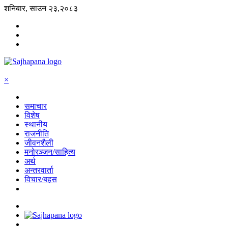
शनिबार, साउन २३,२०८३
×
समाचार
विशेष
स्थानीय
राजनीति
जीवनशैली
मनोरञ्जन/साहित्य
अर्थ
अन्तरवार्ता
विचार/बहस