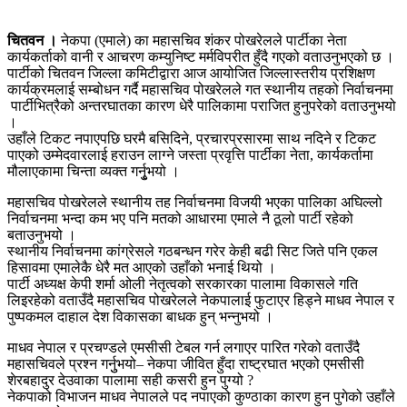
चितवन ।
नेकपा (एमाले) का महासचिव शंकर पोखरेलले पार्टीका नेता
कार्यकर्ताको वानी र आचरण कम्युनिष्ट मर्मविपरीत हुँदै गएको वताउनुभएको छ ।
पार्टीको चितवन जिल्ला कमिटीद्वारा आज आयोजित जिल्लास्तरीय प्रशिक्षण
कार्यक्रमलाई सम्बोधन गर्दै महासचिव पोखरेलले गत स्थानीय तहको निर्वाचनमा
पार्टीभित्रैको अन्तरघातका कारण धेरै पालिकामा पराजित हुनुपरेको वताउनुभयो
।
उहाँले टिकट नपाएपछि घरमै बसिदिने, प्रचारप्रसारमा साथ नदिने र टिकट
पाएको उम्मेदवारलाई हराउन लाग्ने जस्ता प्रवृत्ति पार्टीका नेता, कार्यकर्तामा
मौलाएकामा चिन्ता व्यक्त गर्नुृभयो ।
महासचिव पोखरेलले स्थानीय तह निर्वाचनमा विजयी भएका पालिका अघिल्लो
निर्वाचनमा भन्दा कम भए पनि मतको आधारमा एमाले नै ठूलो पार्टी रहेको
बताउनुभयो ।
स्थानीय निर्वाचनमा कांग्रेसले गठबन्धन गरेर केही बढी सिट जिते पनि एकल
हिसावमा एमालेकै धेरै मत आएको उहाँको भनाई थियो ।
पार्टी अध्यक्ष केपी शर्मा ओली नेतृत्वको सरकारका पालामा विकासले गति
लिइरहेको वताउँदै महासचिव पोखरेलले नेकपालाई फुटाएर हिड्ने माधव नेपाल र
पुष्पकमल दाहाल देश विकासका बाधक हुन् भन्नुभयो ।
माधव नेपाल र प्रचण्डले एमसीसी टेबल गर्न लगाएर पारित गरेको वताउँदै
महासचिवले प्रश्न गर्नुुभयो– नेकपा जीवित हुँदा राष्ट्रघात भएको एमसीसी
शेरबहादुर देउवाका पालामा सही कसरी हुन पुग्यो ?
नेकपाको विभाजन माधव नेपालले पद नपाएको कुण्ठाका कारण हुन पुगेको उहाँले