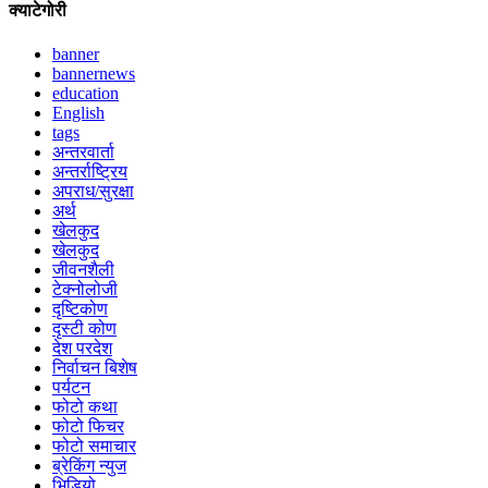
क्याटेगोरी
banner
bannernews
education
English
tags
अन्तरवार्ता
अन्तर्राष्ट्रिय
अपराध/सुरक्षा
अर्थ
खेलकुद
खेलकुद
जीवनशैली
टेक्नोलोजी
दृष्टिकोण
दृस्टी कोण
देश परदेश
निर्वाचन बिशेष
पर्यटन
फोटो कथा
फोटो फिचर
फोटो समाचार
ब्रेकिंग न्युज
भिडियो