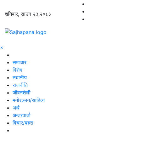
शनिबार, साउन २३,२०८३
×
समाचार
विशेष
स्थानीय
राजनीति
जीवनशैली
मनोरञ्जन/साहित्य
अर्थ
अन्तरवार्ता
विचार/बहस