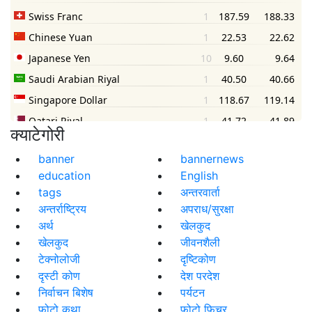
क्याटेगोरी
banner
bannernews
education
English
tags
अन्तरवार्ता
अन्तर्राष्ट्रिय
अपराध/सुरक्षा
अर्थ
खेलकुद
खेलकुद
जीवनशैली
टेक्नोलोजी
दृष्टिकोण
दृस्टी कोण
देश परदेश
निर्वाचन बिशेष
पर्यटन
फोटो कथा
फोटो फिचर