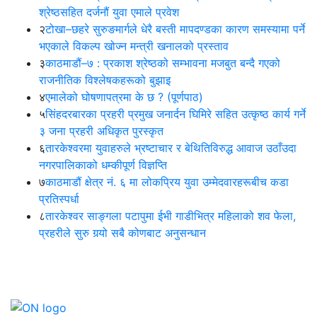
श्रेष्ठसहित दर्जनौं युवा एमाले प्रवेश
२
टोखा–छहरे सुरुङमार्गले धेरै बस्ती मापदण्डका कारण समस्यामा पर्ने
भएकाले विकल्प खोज्न मन्त्री खनालको प्रस्ताव
३
काठमाडौं–७ : प्रकाश श्रेष्ठको सम्भावना मजबुत बन्दै गएको
राजनीतिक विश्लेषकहरूको बुझाइ
४
एमालेको घोषणापत्रमा के छ ? (पूर्णपाठ)
५
सिंहदरबारका प्रहरी प्रमुख जनार्दन घिमिरे सहित उत्कृष्ठ कार्य गर्ने
३ जना प्रहरी अधिकृत पुरस्कृत
६
तारकेश्वरमा युवाहरुले भ्रष्टाचार र बेथितिविरुद्ध आवाज उठाँउदा
नगरपालिकाको धम्कीपूर्ण विज्ञप्ति
७
काठमाडौं क्षेत्र नं. ६ मा लोकप्रिय युवा उम्मेदवारहरूबीच कडा
प्रतिस्पर्धा
८
तारकेश्वर साङ्गला पटापुमा ईभी गाडीभित्र महिलाको शव फेला,
प्रहरीले सुरु गर्‍यो सबै कोणबाट अनुसन्धान