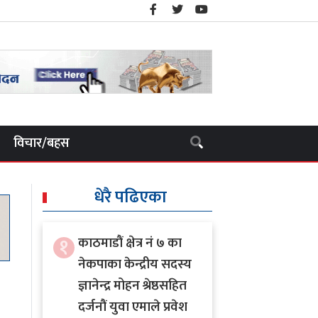
विचार/बहस
धेरै पढिएका
१
काठमाडौं क्षेत्र नं ७ का
नेकपाका केन्द्रीय सदस्य
ज्ञानेन्द्र मोहन श्रेष्ठसहित
दर्जनौं युवा एमाले प्रवेश