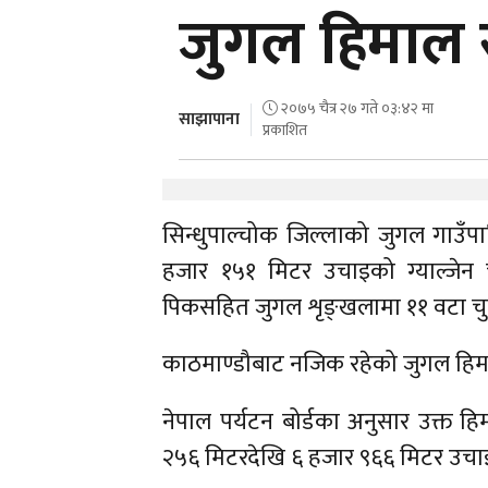
जुगल हिमा
२०७५ चैत्र २७ गते ०३:४२ मा
साझापाना
प्रकाशित
सिन्धुपाल्चोक जिल्लाको जुगल गाउँपाल
हजार १५१ मिटर उचाइको ग्याल्जेन
पिकसहित जुगल शृङ्खलामा ११ वटा चुचु
काठमाण्डौबाट नजिक रहेको जुगल 
नेपाल पर्यटन बोर्डका अनुसार उक्त ह
२५६ मिटरदेखि ६ हजार ९६६ मिटर उचा