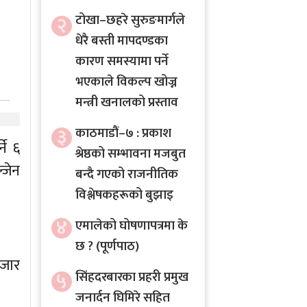
२
टोखा–छहरे सुरुङमार्गले
धेरै बस्ती मापदण्डका
कारण समस्यामा पर्ने
भएकाले विकल्प खोज्न
मन्त्री खनालको प्रस्ताव
३
काठमाडौं–७ : प्रकाश
ने ६
श्रेष्ठको सम्भावना मजबुत
जेन
बन्दै गएको राजनीतिक
विश्लेषकहरूको बुझाइ
४
एमालेको घोषणापत्रमा के
छ ? (पूर्णपाठ)
हजार
५
सिंहदरबारका प्रहरी प्रमुख
जनार्दन घिमिरे सहित