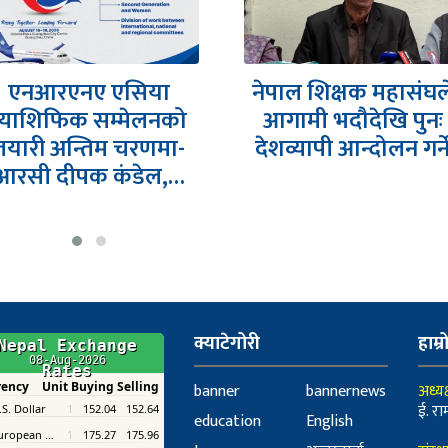
एनआरएनए एसिया
नेपाल शिक्षक महासंघल
प्याशिफिक सम्मेलनको
आगामी भदौदेखि पुनः
तयारी अन्तिम चरणमा-
देशव्यापी आन्दोलन गर्न
आरसी दीपक कंडेल,…
क्याटेगोरी
हाम्र
banner
bannernews
अध्यक
ई. रा
education
English