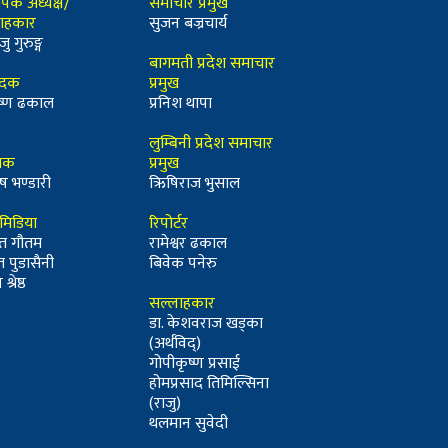
ापक अध्यक्ष/
समाचार प्रमुख
ाहकार
सुजन बज्रचार्य
जु गुरुङ्ग
बागमती प्रदेश समाचार
ादक
प्रमुख
कृष्ण ढकाल
प्रनिश थापा
लुम्बिनी प्रदेश समाचार
्धक
प्रमुख
ष भण्डारी
ऋिषिराज भुसाल
ीमिडिया
रिपोर्टर
त गौतम
रामेश्वर ढकाल
त पुडासैनी
बिवेक पनेरु
श्रेष्ठ
सल्लाहकार
डा. केशवराज खड्का
(अर्थविद्)
गोपीकृष्ण प्रसाई
होमप्रसाद तिमिल्सिना
(राजु)
थलमान सुवेदी