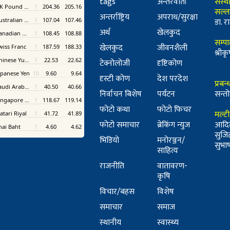
tags
अन्तरवार्ता
संस्थ
सल्ल
अन्तर्राष्ट्रिय
अपराध/सुरक्षा
डा. रा
अर्थ
खेलकुद
सम्प
खेलकुद
जीवनशैली
श्री
टेक्नोलोजी
दृष्टिकोण
दृस्टी कोण
देश परदेश
प्रबन
निर्वाचन बिशेष
पर्यटन
सन्तो
फोटो कथा
फोटो फिचर
मल्ट
फोटो समाचार
ब्रेकिंग न्युज
आदि
सुजि
भिडियो
मनोरञ्जन/
सुभाष 
साहित्य
राजनीति
वातावरण-
कृषि
विचार/बहस
विशेष
समाचार
समाज
स्थानीय
स्वास्थ्य