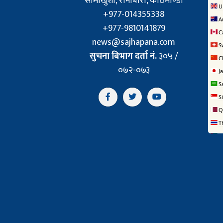
सामाखुशी, रानीबारी, काठमाण्डौँ
+977-014355338
+977-9810141879
news@sajhapana.com
सुचना बिभाग दर्ता नं.
३०५ /
०७२-०७३