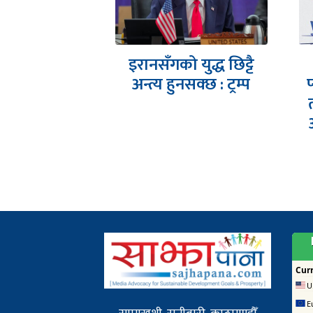
र देउवामाथि
इरानसँगको युद्ध छिट्टै
े प्रतिरोधमा
अन्त्य हुनसक्छ : ट्रम्प
े चेतावनी