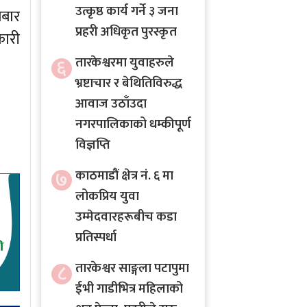
उत्कृष्ठ कार्य गर्ने ३ जना
लबार
प्रहरी अधिकृत पुरस्कृत
कारी
६
तारकेश्वरमा युवाहरुले
भ्रष्टाचार र बेथितिविरुद्ध
आवाज उठाँउदा
नगरपालिकाको धम्कीपूर्ण
विज्ञप्ति
७
काठमाडौं क्षेत्र नं. ६ मा
लोकप्रिय युवा
उम्मेदवारहरूबीच कडा
प्रतिस्पर्धा
८
तारकेश्वर साङ्गला पटापुमा
ईभी गाडीभित्र महिलाको