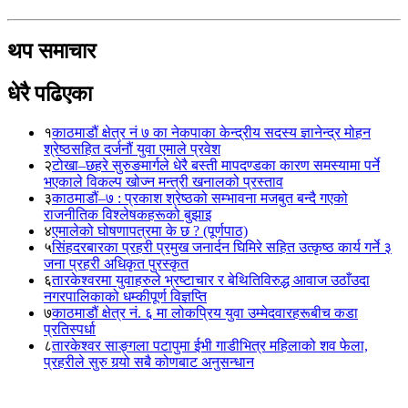
थप समाचार
धेरै पढिएका
१
काठमाडौं क्षेत्र नं ७ का नेकपाका केन्द्रीय सदस्य ज्ञानेन्द्र मोहन
श्रेष्ठसहित दर्जनौं युवा एमाले प्रवेश
२
टोखा–छहरे सुरुङमार्गले धेरै बस्ती मापदण्डका कारण समस्यामा पर्ने
भएकाले विकल्प खोज्न मन्त्री खनालको प्रस्ताव
३
काठमाडौं–७ : प्रकाश श्रेष्ठको सम्भावना मजबुत बन्दै गएको
राजनीतिक विश्लेषकहरूको बुझाइ
४
एमालेको घोषणापत्रमा के छ ? (पूर्णपाठ)
५
सिंहदरबारका प्रहरी प्रमुख जनार्दन घिमिरे सहित उत्कृष्ठ कार्य गर्ने ३
जना प्रहरी अधिकृत पुरस्कृत
६
तारकेश्वरमा युवाहरुले भ्रष्टाचार र बेथितिविरुद्ध आवाज उठाँउदा
नगरपालिकाको धम्कीपूर्ण विज्ञप्ति
७
काठमाडौं क्षेत्र नं. ६ मा लोकप्रिय युवा उम्मेदवारहरूबीच कडा
प्रतिस्पर्धा
८
तारकेश्वर साङ्गला पटापुमा ईभी गाडीभित्र महिलाको शव फेला,
प्रहरीले सुरु गर्‍यो सबै कोणबाट अनुसन्धान