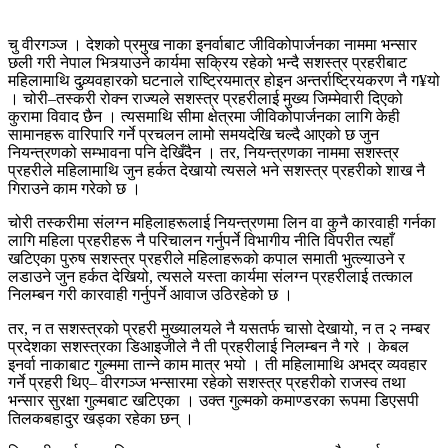
चु वीरगञ्ज । देशको प्रमुख नाका इनर्वाबाट जीविकोपार्जनका नाममा भन्सार
छली गरी नेपाल भित्र्याउने कार्यमा सक्रिय रहेको भन्दै सशस्त्र प्रहरीबाट
महिलामाथि दुव्र्यवहारको घटनाले राष्ट्रियमात्र होइन अन्तर्राष्ट्रियकरण नै ग¥यो
। चोरी–तस्करी रोक्न राज्यले सशस्त्र प्रहरीलाई मुख्य जिम्मेवारी दिएको
कुरामा विवाद छैन । त्यसमाथि सीमा क्षेत्रमा जीविकोपार्जनका लागि केही
सामानहरू वारिपारि गर्ने प्रचलन लामो समयदेखि चल्दै आएको छ जुन
नियन्त्रणको सम्भावना पनि देखिँदैन । तर, नियन्त्रणका नाममा सशस्त्र
प्रहरीले महिलामाथि जुन हर्कत देखायो त्यसले भने सशस्त्र प्रहरीको शाख नै
गिराउने काम गरेको छ ।
चोरी तस्करीमा संलग्न महिलाहरूलाई नियन्त्रणमा लिन वा कुनै कारवाही गर्नका
लागि महिला प्रहरीहरू नै परिचालन गर्नुपर्ने विभागीय नीति विपरीत त्यहाँ
खटिएका पुरुष सशस्त्र प्रहरीले महिलाहरूको कपाल समाती भुत्ल्याउने र
लडाउने जुन हर्कत देखियो, त्यसले यस्ता कार्यमा संलग्न प्रहरीलाई तत्काल
निलम्बन गरी कारवाही गर्नुपर्ने आवाज उठिरहेको छ ।
तर, न त सशस्त्रको प्रहरी मुख्यालयले नै यसतर्फ चासो देखायो, न त २ नम्बर
प्रदेशका सशस्त्रका डिआइजीले नै ती प्रहरीलाई निलम्बन नै गरे । केबल
इनर्वा नाकाबाट गुल्ममा तान्ने काम मात्र भयो । ती महिलामाथि अभद्र व्यवहार
गर्ने प्रहरी थिए– वीरगञ्ज भन्सारमा रहेको सशस्त्र प्रहरीको राजस्व तथा
भन्सार सुरक्षा गुल्मबाट खटिएका । उक्त गुल्मको कमाण्डरका रूपमा डिएसपी
तिलकबहादुर खड्का रहेका छन् ।