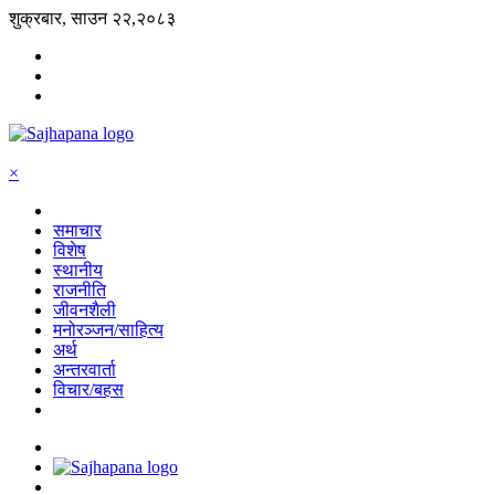
शुक्रबार, साउन २२,२०८३
×
समाचार
विशेष
स्थानीय
राजनीति
जीवनशैली
मनोरञ्जन/साहित्य
अर्थ
अन्तरवार्ता
विचार/बहस