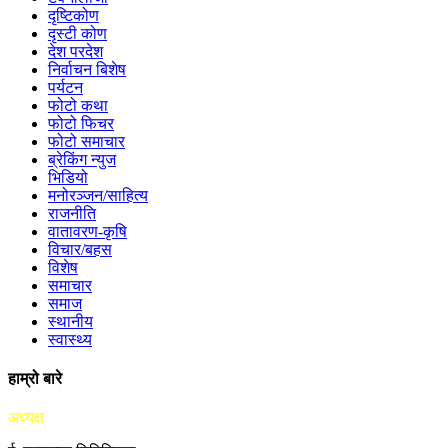
दृष्टिकोण
दृस्टी कोण
देश परदेश
निर्वाचन बिशेष
पर्यटन
फोटो कथा
फोटो फिचर
फोटो समाचार
ब्रेकिंग न्युज
भिडियो
मनोरञ्जन/साहित्य
राजनीति
वातावरण-कृषि
विचार/बहस
विशेष
समाचार
समाज
स्थानीय
स्वास्थ्य
हाम्रो बारे
अध्यक्ष