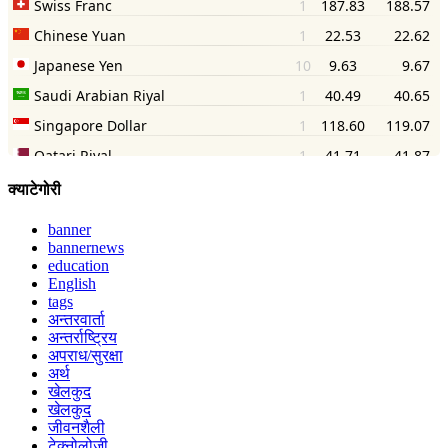
क्याटेगोरी
banner
bannernews
education
English
tags
अन्तरवार्ता
अन्तर्राष्ट्रिय
अपराध/सुरक्षा
अर्थ
खेलकुद
खेलकुद
जीवनशैली
टेक्नोलोजी