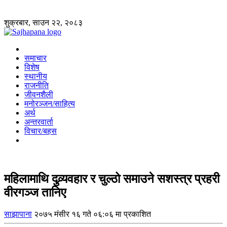
शुक्रबार, साउन २२, २०८३
समाचार
विशेष
स्थानीय
राजनीति
जीवनशैली
मनोरञ्जन/साहित्य
अर्थ
अन्तरवार्ता
विचार/बहस
महिलामाथि दुव्र्यवहार र चुल्ठो समाउने सशस्त्र प्रहरी
वीरगञ्ज तानिए
साझापाना
२०७५ मंसीर १६ गते ०६:०६ मा प्रकाशित