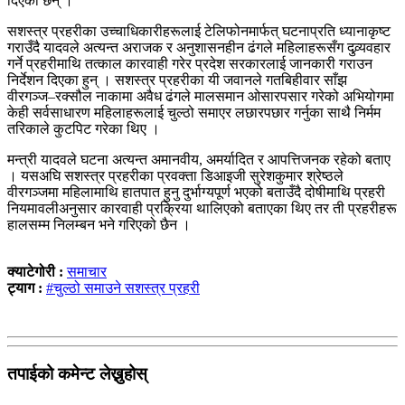
दिएका छन् ।
सशस्त्र प्रहरीका उच्चाधिकारीहरूलाई टेलिफोनमार्फत् घटनाप्रति ध्यानाकृष्ट
गराउँदै यादवले अत्यन्त अराजक र अनुशासनहीन ढंगले महिलाहरूसँग दुव्र्यवहार
गर्ने प्रहरीमाथि तत्काल कारवाही गरेर प्रदेश सरकारलाई जानकारी गराउन
निर्देशन दिएका हुन् । सशस्त्र प्रहरीका यी जवानले गतबिहीवार साँझ
वीरगञ्ज–रक्सौल नाकामा अवैध ढंगले मालसमान ओसारपसार गरेको अभियोगमा
केही सर्वसाधारण महिलाहरूलाई चुल्ठो समाएर लछारपछार गर्नुका साथै निर्मम
तरिकाले कुटपिट गरेका थिए ।
मन्त्री यादवले घटना अत्यन्त अमानवीय, अमर्यादित र आपत्तिजनक रहेको बताए
। यसअघि सशस्त्र प्रहरीका प्रवक्ता डिआइजी सुरेशकुमार श्रेष्ठले
वीरगञ्जमा महिलामाथि हातपात हुनु दुर्भाग्यपूर्ण भएको बताउँदै दोषीमाथि प्रहरी
नियमावलीअनुसार कारवाही प्रक्रिया थालिएको बताएका थिए तर ती प्रहरीहरू
हालसम्म निलम्बन भने गरिएको छैन ।
क्याटेगोरी :
समाचार
ट्याग :
#चुल्ठो समाउने सशस्त्र प्रहरी
तपाईको कमेन्ट लेख्नुहोस्