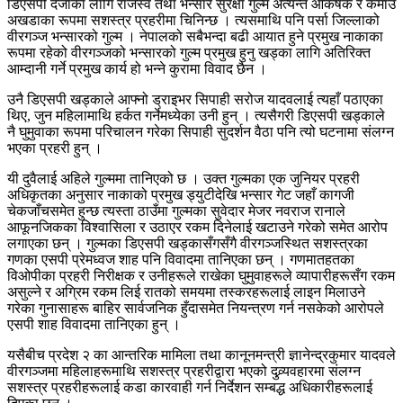
डिएसपी दर्जाका लागि राजस्व तथा भन्सार सुरक्षा गुल्म अत्यन्तै आकर्षक र कमाउ
अखडाका रूपमा सशस्त्र प्रहरीमा चिनिन्छ । त्यसमाथि पनि पर्सा जिल्लाको
वीरगञ्ज भन्सारको गुल्म । नेपालको सबैभन्दा बढी आयात हुने प्रमुख नाकाका
रूपमा रहेको वीरगञ्जको भन्सारको गुल्म प्रमुख हुनु खड्का लागि अतिरिक्त
आम्दानी गर्ने प्रमुख कार्य हो भन्ने कुरामा विवाद छैन ।
उनै डिएसपी खड्काले आफ्नो ड्राइभर सिपाही सरोज यादवलाई त्यहाँ पठाएका
थिए, जुन महिलामाथि हर्कत गर्नेमध्येका उनी हुन् । त्यसैगरी डिएसपी खड्काले
नै घुमुवाका रूपमा परिचालन गरेका सिपाही सुदर्शन वैठा पनि त्यो घटनामा संलग्न
भएका प्रहरी हुन् ।
यी दुवैलाई अहिले गुल्ममा तानिएको छ । उक्त गुल्मका एक जुनियर प्रहरी
अधिकृतका अनुसार नाकाको प्रमुख ड्युटीदेखि भन्सार गेट जहाँ कागजी
चेकजाँचसमेत हुन्छ त्यस्ता ठाउँमा गुल्मका सुवेदार मेजर नवराज रानाले
आफूनजिकका विश्वासिला र उठाएर रकम दिनेलाई खटाउने गरेको समेत आरोप
लगाएका छन् । गुल्मका डिएसपी खड्कासँगसँगै वीरगञ्जस्थित सशस्त्रका
गणका एसपी प्रेमध्वज शाह पनि विवादमा तानिएका छन् । गणमातहतका
विओपीका प्रहरी निरीक्षक र उनीहरूले राखेका घुमुवाहरूले व्यापारीहरूसँग रकम
असुल्ने र अग्रिम रकम लिई रातको समयमा तस्करहरूलाई लाइन मिलाउने
गरेका गुनासाहरू बाहिर सार्वजनिक हुँदासमेत नियन्त्रण गर्न नसकेको आरोपले
एसपी शाह विवादमा तानिएका हुन् ।
यसैबीच प्रदेश २ का आन्तरिक मामिला तथा कानूनमन्त्री ज्ञानेन्द्रकुमार यादवले
वीरगञ्जमा महिलाहरूमाथि सशस्त्र प्रहरीद्वारा भएको दुव्र्यवहारमा संलग्न
सशस्त्र प्रहरीहरूलाई कडा कारवाही गर्न निर्देशन सम्बद्ध अधिकारीहरूलाई