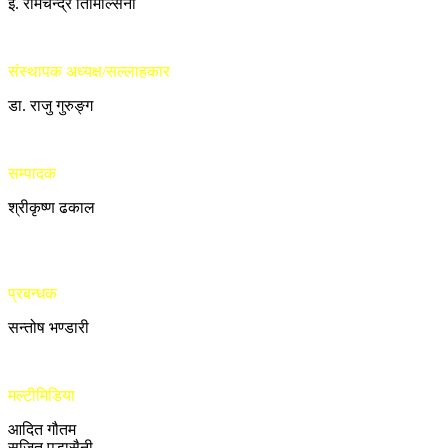
ई. रामचन्द्र तिमिल्सिना
संस्थापक अध्यक्ष/सल्लाहकार
डा. राजु गुरुङ्ग
सम्पादक
श्रीकृष्ण ढकाल
प्रबन्धक
सन्तोष भण्डारी
मल्टीमिडिया
आदित गौतम
सुजित पुडासैनी