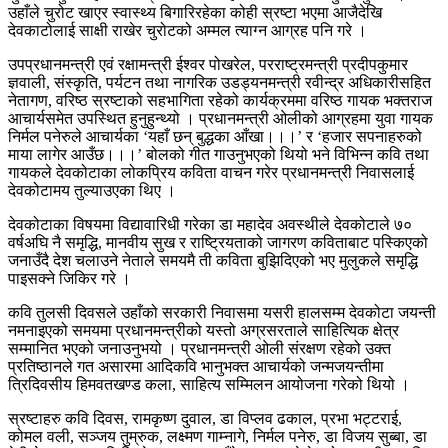
उहाँले चुरोट खाएर स्वास्थ्य बिगारिरहेका कोही स्रष्टा भएमा आजैदेखि
देवकाटोलाई साक्षी राखेर चुरोटको अम्मल त्याग्न आग्रह पनि गरे ।
उपप्रधानमन्त्री एवं रक्षामन्त्री ईश्वर पोखरेल, परराष्ट्रमन्त्री प्रदीपकुमार
ज्ञवाली, संस्कृति, पर्यटन तथा नागरिक उडड्यनमन्त्री रवीन्द्र अधिकारीसहित
नेतागण, वरिष्ठ स्रष्टाको सहभागिता रहेको कार्यक्रममा वरिष्ठ गायक भक्तराज
आचार्यसमेत उपस्थित हुनुहुन्थ्यो । प्रधानमन्त्री ओलीको आग्रहमा युवा गायक
निर्मल पनेरुले आचार्यका ‘यहाँ छन् बुद्धका आँखा।।।’ र ‘हजार सपनाहरुको
माया लागेर आउँछ।।।’ बोलको गीत गाउनुभएको थियो भने विभिन्न कवि तथा
गायकले देवकोटाका लोकप्रिय कविता वाचन गरेर प्रधानमन्त्री निवासलाई
देवकोटामय तुल्याउएका थिए ।
देवकोटाका विषयमा विद्यावारिधी गरेका डा महादेव अवस्थीले देवकोटाले ७०
वर्षअघि नै समृद्धि, मानवीय सुख र राष्ट्रियताको जागरण कविताबाट पस्किएको
जनाउँदै देश चलाउने नेताले समयमै ती कविता बुझिदिएको भए मुलुकले समृद्धि
पाइसक्ने जिकिर गरे ।
कवि तुलसी दिवसले उहाँको सरकारी निवासमा यसरी हालसम्म देवकोटा जयन्ती
नमनाइएको समयमा प्रधानमन्त्रीको यस्तो अग्रसरताले साहित्यिक क्षेत्र
सम्मानित भएको जनाउनुभयो । प्रधानमन्त्री ओली संरक्षण रहेको उक्त
प्रतिष्ठानले गत असारमा आदिकवि भानुभक्त आचार्यको जन्मजयन्तीमा
त्रिदिवसीय हिमवतखण्ड कला, साहित्य सम्मिलन आयोजना गरेको थियो ।
स्रष्टाहरु कवि दिवस, रामकृष्ण दुवाल, डा विप्लव ढकाल, प्रभा भट्टराई,
कोमल वली, सञ्जय तुम्रुक, लक्ष्मण गाम्नागे, निर्मल पनेरु, डा विजय सुब्बा, डा