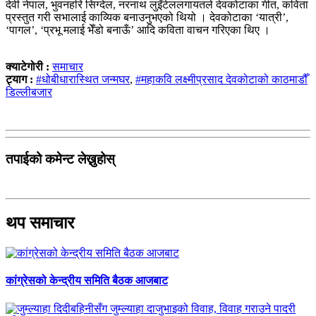
देवी नेपाल, भुवनहरि सिग्देल, नरनाथ लुइँटेललगायतले देवकोटाका गीत, कविता
प्रस्तुत गरी सभालाई काव्यिक बनाउनुभएको थियो । देवकोटाका ‘यात्री’,
‘पागल’, ‘प्रभू मलाई भेँडो बनाऊँ’ आदि कविता वाचन गरिएका थिए ।
क्याटेगोरी :
समाचार
ट्याग :
#धोबीधारास्थित जन्मघर
,
#महाकवि लक्ष्मीप्रसाद देवकोटाको काठमाडौँ
डिल्लीबजार
तपाईको कमेन्ट लेख्नुहोस्
थप समाचार
कांग्रेसको केन्द्रीय समिति बैठक आजबाट