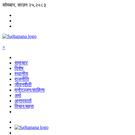
सोमबार, साउन २५,२०८३
×
समाचार
विशेष
स्थानीय
राजनीति
जीवनशैली
मनोरञ्जन/साहित्य
अर्थ
अन्तरवार्ता
विचार/बहस