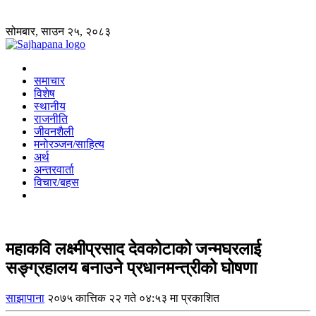
सोमबार, साउन २५, २०८३
समाचार
विशेष
स्थानीय
राजनीति
जीवनशैली
मनोरञ्जन/साहित्य
अर्थ
अन्तरवार्ता
विचार/बहस
महाकवि लक्ष्मीप्रसाद देवकोटाको जन्मघरलाई
सङ्ग्रहालय बनाउने प्रधानमन्त्रीको घोषणा
साझापाना
२०७५ कात्तिक २२ गते ०४:५३ मा प्रकाशित