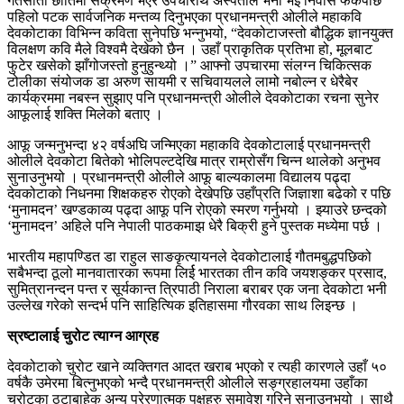
गतसाता छातिमा संक्रमण भएर उपचारार्थ अस्पताल भर्ना भई निवास फर्केपछि
पहिलो पटक सार्वजनिक मन्तव्य दिनुभएका प्रधानमन्त्री ओलीले महाकवि
देवकोटाका विभिन्न कविता सुनेपछि भन्नुभयो, “देवकोटाजस्तो बौद्धिक ज्ञानयुक्त
विलक्षण कवि मैले विश्वमै देखेको छैन । उहाँ प्राकृतिक प्रतिभा हो, मूलबाट
फुटेर खसेको झाँगोजस्तो हुनुहुन्थ्यो ।” आफ्नो उपचारमा संलग्न चिकित्सक
टोलीका संयोजक डा अरुण सायमी र सचिवायलले लामो नबोल्न र धेरैबेर
कार्यक्रममा नबस्न सुझाए पनि प्रधानमन्त्री ओलीले देवकोटाका रचना सुनेर
आफूलाई शक्ति मिलेको बताए ।
आफू जन्मनुभन्दा ४२ वर्षअघि जन्मिएका महाकवि देवकोटालाई प्रधानमन्त्री
ओलीले देवकोटा बितेको भोलिपल्टदेखि मात्र राम्रोसँग चिन्न थालेको अनुभव
सुनाउनुभयो । प्रधानमन्त्री ओलीले आफू बाल्यकालमा विद्यालय पढ्दा
देवकोटाको निधनमा शिक्षकहरु रोएको देखेपछि उहाँप्रति जिज्ञाशा बढेको र पछि
‘मुनामदन’ खण्डकाव्य पढ्दा आफू पनि रोएको स्मरण गर्नुभयो । झ्याउरे छन्दको
‘मुनामदन’ अहिले पनि नेपाली पाठकमाझ धेरै बिक्री हुने पुस्तक मध्येमा पर्छ ।
भारतीय महापण्डित डा राहुल साङकृत्यायनले देवकोटालाई गौतमबुद्धपछिको
सबैभन्दा ठूलो मानवातारका रूपमा लिर्ई भारतका तीन कवि जयशङ्कर प्रसाद,
सुमित्रानन्दन पन्त र सूर्यकान्त त्रिपाठी निराला बराबर एक जना देवकोटा भनी
उल्लेख गरेको सन्दर्भ पनि साहित्यिक इतिहासमा गौरवका साथ लिइन्छ ।
स्रष्टालाई चुरोट त्याग्न आग्रह
देवकोटाको चुरोट खाने व्यक्तिगत आदत खराब भएको र त्यही कारणले उहाँ ५०
वर्षकै उमेरमा बित्नुभएको भन्दै प्रधानमन्त्री ओलीले सङ्ग्रहालयमा उहाँका
चुरोटका ठुटाबाहेक अन्य प्रेरणात्मक पक्षहरु समावेश गरिने सुनाउनुभयो । साथै