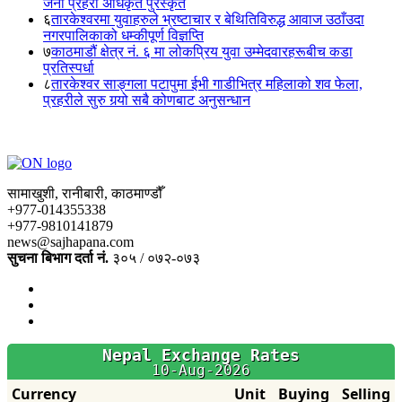
जना प्रहरी अधिकृत पुरस्कृत
६
तारकेश्वरमा युवाहरुले भ्रष्टाचार र बेथितिविरुद्ध आवाज उठाँउदा
नगरपालिकाको धम्कीपूर्ण विज्ञप्ति
७
काठमाडौं क्षेत्र नं. ६ मा लोकप्रिय युवा उम्मेदवारहरूबीच कडा
प्रतिस्पर्धा
८
तारकेश्वर साङ्गला पटापुमा ईभी गाडीभित्र महिलाको शव फेला,
प्रहरीले सुरु गर्‍यो सबै कोणबाट अनुसन्धान
सामाखुशी, रानीबारी, काठमाण्डौँ
+977-014355338
+977-9810141879
news@sajhapana.com
सुचना बिभाग दर्ता नं.
३०५ / ०७२-०७३