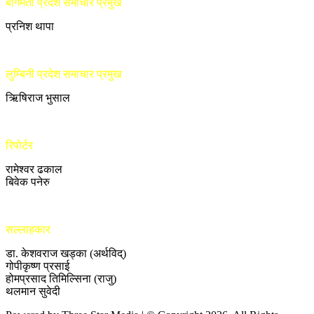
बागमती प्रदेश समाचार प्रमुख
प्रनिश थापा
लुम्बिनी प्रदेश समाचार प्रमुख
ऋिषिराज भुसाल
रिपोर्टर
रामेश्वर ढकाल
बिवेक पनेरु
सल्लाहकार
डा. केशवराज खड्का (अर्थविद्)
गोपीकृष्ण प्रसाई
होमप्रसाद तिमिल्सिना (राजु)
थलमान सुवेदी