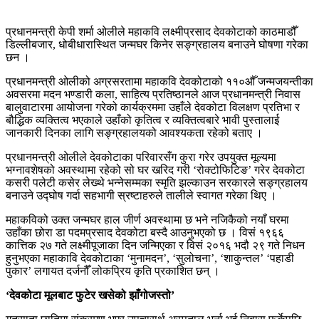
प्रधानमन्त्री केपी शर्मा ओलीले महाकवि लक्ष्मीप्रसाद देवकोटाको काठमाडौँ
डिल्लीबजार, धोबीधारास्थित जन्मघर किनेर सङ्ग्रहालय बनाउने घोषणा गरेका
छन ।
प्रधानमन्त्री ओलीको अग्रसरतामा महाकवि देवकोटाको ११०औँ जन्मजयन्तीका
अवसरमा मदन भण्डारी कला, साहित्य प्रतिष्ठानले आज प्रधानमन्त्री निवास
बालुवाटारमा आयोजना गरेको कार्यक्रममा उहाँले देवकोटा विलक्षण प्रतिभा र
बौद्धिक व्यक्तित्व भएकाले उहाँको कृतित्व र व्यक्तित्वबारे भावी पुस्तालाई
जानकारी दिनका लागि सङ्ग्रहालयको आवश्यकता रहेको बताए ।
प्रधानमन्त्री ओलीले देवकोटाका परिवारसँग कुरा गरेर उपयुक्त मूल्यमा
भग्नावशेषको अवस्थामा रहेको सो घर खरिद गरी ‘रोक्टोफिटिङ’ गरेर देवकोटा
कसरी पलेटी कसेर लेख्थे भन्नेसम्मका स्मृति झल्काउन सरकारले सङ्ग्रहालय
बनाउने उद्घोष गर्दा सहभागी स्रष्टाहरुले तालीले स्वागत गरेका थिए ।
महाकविको उक्त जन्मघर हाल जीर्ण अवस्थामा छ भने नजिकैको नयाँ घरमा
उहाँका छोरा डा पदमप्रसाद देवकोटा बस्दै आउनुभएको छ । विसं १९६६
कात्तिक २७ गते लक्ष्मीपूजाका दिन जन्मिएका र विसं २०१६ भदौ २९ गते निधन
हुनुभएका महाकावि देवकोटाका ‘मुनामदन’, ‘सुलोचना’, ‘शाकुन्तल’ ‘पहाडी
पुकार’ लगायत दर्जनौँ लोकप्रिय कृति प्रकाशित छन् ।
‘देवकोटा मूलबाट फुटेर खसेको झाँगोजस्तो’