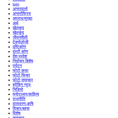
tags
अन्तरवार्ता
अन्तर्राष्ट्रिय
अपराध/सुरक्षा
अर्थ
खेलकुद
खेलकुद
जीवनशैली
टेक्नोलोजी
दृष्टिकोण
दृस्टी कोण
देश परदेश
निर्वाचन बिशेष
पर्यटन
फोटो कथा
फोटो फिचर
फोटो समाचार
ब्रेकिंग न्युज
भिडियो
मनोरञ्जन/साहित्य
राजनीति
वातावरण-कृषि
विचार/बहस
विशेष
समाचार