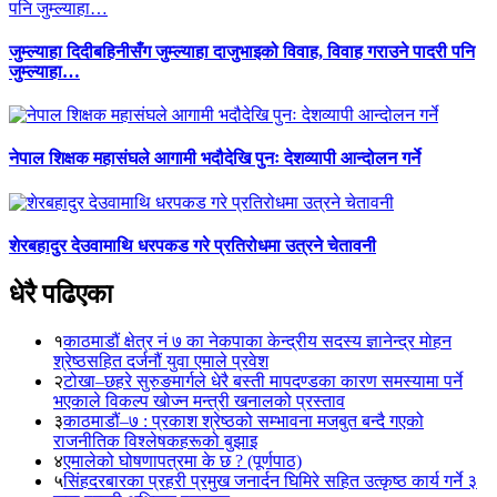
जुम्ल्याहा दिदीबहिनीसँग जुम्ल्याहा दाजुभाइको विवाह, विवाह गराउने पादरी पनि
जुम्ल्याहा…
नेपाल शिक्षक महासंघले आगामी भदौदेखि पुनः देशव्यापी आन्दोलन गर्ने
शेरबहादुर देउवामाथि धरपकड गरे प्रतिरोधमा उत्रने चेतावनी
धेरै पढिएका
१
काठमाडौं क्षेत्र नं ७ का नेकपाका केन्द्रीय सदस्य ज्ञानेन्द्र मोहन
श्रेष्ठसहित दर्जनौं युवा एमाले प्रवेश
२
टोखा–छहरे सुरुङमार्गले धेरै बस्ती मापदण्डका कारण समस्यामा पर्ने
भएकाले विकल्प खोज्न मन्त्री खनालको प्रस्ताव
३
काठमाडौं–७ : प्रकाश श्रेष्ठको सम्भावना मजबुत बन्दै गएको
राजनीतिक विश्लेषकहरूको बुझाइ
४
एमालेको घोषणापत्रमा के छ ? (पूर्णपाठ)
५
सिंहदरबारका प्रहरी प्रमुख जनार्दन घिमिरे सहित उत्कृष्ठ कार्य गर्ने ३