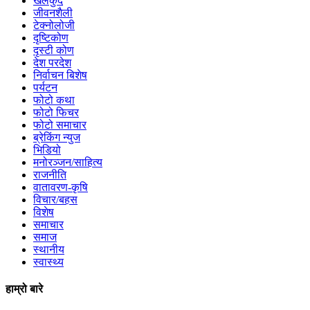
खेलकुद
जीवनशैली
टेक्नोलोजी
दृष्टिकोण
दृस्टी कोण
देश परदेश
निर्वाचन बिशेष
पर्यटन
फोटो कथा
फोटो फिचर
फोटो समाचार
ब्रेकिंग न्युज
भिडियो
मनोरञ्जन/साहित्य
राजनीति
वातावरण-कृषि
विचार/बहस
विशेष
समाचार
समाज
स्थानीय
स्वास्थ्य
हाम्रो बारे