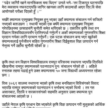
‘‘पढेर जागिरै खाने मानसिकता ममा थिएन’ उनले भने–‘तर टिकापुर घटनापछि
मेरा व्यवसाय नफस्टाएपछि जागिर खानका लागि काठमाडौ आएर त्रि.वि सेवा
आयोगको परीक्षा दिएको हुँ ।’’
भर्खरै क्याम्पस प्रमुखमा नियुक्त हुनु भएका उहाँ क्याम्पस संचालन गर्न सजिलो
नभएको बताउछन । स्थायी भएको एक बर्षमै क्याम्पस प्रमुखमा नियुक्त
गरेपछिउनमा उत्साहसंगै चुनौती समेत थपिएको छ । एकातिर कृषि तथा वन
विज्ञान विश्वविद्यालयसँग प्रतिस्पर्धा गर्नुपर्ने र अर्को क्याम्पसको गुणस्तरिय शिक्षा
प्रदान गर्नका लागि प्रयत्न गर्नुपर्ने। एक पटक संचालन बन्द भएर खुलेको
क्याम्पसलाई पुर्नजीवन सहित गुणस्तरीय शिक्षा दिईकुशल विज्ञ उत्पादन गर्न
नेत्तृत्व गर्ने उहाँमा चुनौती रहेको छ ।
कृषि तथा वन विज्ञान विश्वविद्यालय रामपुर परिसरमा स्थापना भएपछि त्रिविले
खैरहनीमा रामपुर क्याम्पसको पठनपाठन पुनः संचालन गरेको हो । अहिले
स्नातक तहमा पढाई हुने उक्त क्याम्पसमा ५० जना विद्यार्थी अध्ययनरत रहेका
छन ।
विस २०६९ सालमा स्थापना भएको कृषि तथा बनविज्ञान विविसंगको विवाद
भएपछि रामपुर क्याम्पसको पठनपाठन र भर्नाबन्द भएको थियो । तर गत
असारबाट, त्रिवि र सरकारसंगको सहमति अनुसार उक्त क्याम्पस पुन
संचालनमा आएको छ ।
उहाँले नेपाल कृषि प्रधान देश भएकोले कृषि विज्ञ उत्पादन गरी मुलुकको आर्थिक