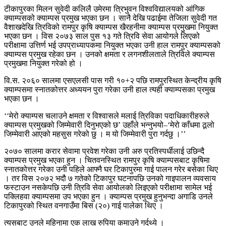
टीकापुरका मिलन सुवेदी कलिलै उमेरमा त्रिभुवन विश्वविद्यालयको आंगिक
क्याम्पसको क्याम्पस प्रमुख भएका छन । सानै देखि पढाईमा तेजिला सुवेदी गत
वैशाखदेखि त्रिविको रामपुर कृषि क्याम्पस खैरहनीमा क्याम्पस प्रमुखमा नियुक्त
भएका छन । विस २०७३ साल पुस १३ गते त्रिवि सेवा आयोगले लिएको
परीक्षामा उत्तिर्ण भई उपप्राध्यापकमा नियुक्त भएका उनी हाल रामपुर क्याम्पसको
क्याम्पस प्रमुख रहेका छन । उनको क्षमता र लगनशीलताले त्रिविले क्याम्पस
प्रमुखमा नियुक्त गरेको हो ।
वि.स. २०६० सालमा एसएलसी पास गरी १०+२ पछि रामपुरस्थित केन्द्रीय कृषि
क्याम्पसमा स्नातकोत्तर अध्ययन पुरा गरेका उनी हाल त्यही क्याम्पसका प्रमुख
भएका छन ।
‘‘मेरो क्याम्पस चलाउने क्षमता र विश्वासले मलाई त्रिविका पदाधिकारीहरुले
क्याम्पस प्रमुखको जिम्मेवारी दिनुभएको छ’ उहाँले भन्नुभयो–‘मेरो काँधमा ठूलो
जिम्मेवारी आएको महसुस गरेको छु । म यो जिम्मेवारी पुरा गर्दछु ।’’
२०७० सालमा करार सेवामा प्रवेश गरेका उनी अरु प्रतिस्पर्धीलाई उछिन्दै
क्याम्पस प्रमुख भएका हुन । चितवनस्थित रामपुर कृषि क्याम्पसबाट कृषिमा
स्नातकोत्तर गरेका उनी पहिले आफ्नै घर टिकापुरमा गाई पालन गरेर बसेका थिए
। तर विस २०७२ भदौ ७ गतेको टिकापुर घटनापछि उनको गाइपालन व्यवसाय
फस्टाउन नसकेपछि उनी त्रिवि सेवा आयोलको लिइएको परीक्षामा सामेल भई
पक्लिहवा क्याम्पसमा उप भएका हुन । क्याम्पस प्रमुख हुनुभन्दा अगाडि उनले
टिकापुरको स्थित वनगाउँमा बिस (२०) गाई पालेका थिए ।
त्यसबाट उनले महिनामा एक लाख रुपिया कमाउने गर्दथ्ये ।