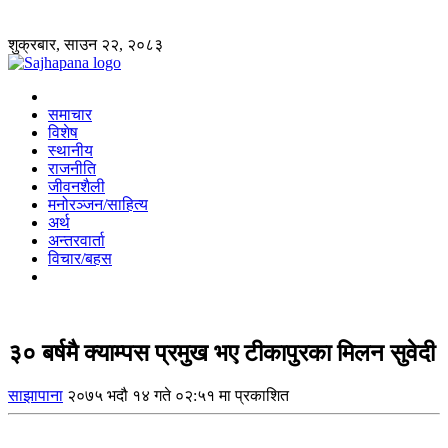
शुक्रबार, साउन २२, २०८३
समाचार
विशेष
स्थानीय
राजनीति
जीवनशैली
मनोरञ्जन/साहित्य
अर्थ
अन्तरवार्ता
विचार/बहस
३० बर्षमै क्याम्पस प्रमुख भए टीकापुरका मिलन सुवेदी
साझापाना
२०७५ भदौ १४ गते ०२:५१ मा प्रकाशित