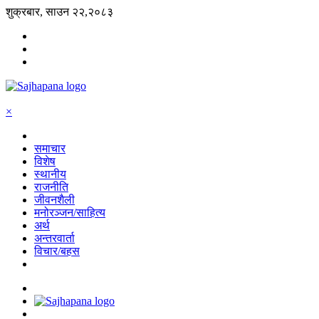
शुक्रबार, साउन २२,२०८३
×
समाचार
विशेष
स्थानीय
राजनीति
जीवनशैली
मनोरञ्जन/साहित्य
अर्थ
अन्तरवार्ता
विचार/बहस