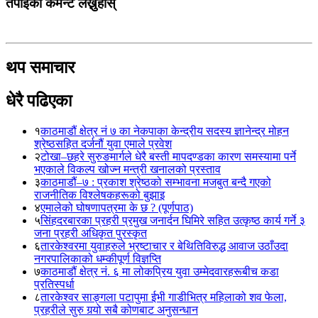
तपाईको कमेन्ट लेख्नुहोस्
थप समाचार
धेरै पढिएका
१
काठमाडौं क्षेत्र नं ७ का नेकपाका केन्द्रीय सदस्य ज्ञानेन्द्र मोहन
श्रेष्ठसहित दर्जनौं युवा एमाले प्रवेश
२
टोखा–छहरे सुरुङमार्गले धेरै बस्ती मापदण्डका कारण समस्यामा पर्ने
भएकाले विकल्प खोज्न मन्त्री खनालको प्रस्ताव
३
काठमाडौं–७ : प्रकाश श्रेष्ठको सम्भावना मजबुत बन्दै गएको
राजनीतिक विश्लेषकहरूको बुझाइ
४
एमालेको घोषणापत्रमा के छ ? (पूर्णपाठ)
५
सिंहदरबारका प्रहरी प्रमुख जनार्दन घिमिरे सहित उत्कृष्ठ कार्य गर्ने ३
जना प्रहरी अधिकृत पुरस्कृत
६
तारकेश्वरमा युवाहरुले भ्रष्टाचार र बेथितिविरुद्ध आवाज उठाँउदा
नगरपालिकाको धम्कीपूर्ण विज्ञप्ति
७
काठमाडौं क्षेत्र नं. ६ मा लोकप्रिय युवा उम्मेदवारहरूबीच कडा
प्रतिस्पर्धा
८
तारकेश्वर साङ्गला पटापुमा ईभी गाडीभित्र महिलाको शव फेला,
प्रहरीले सुरु गर्‍यो सबै कोणबाट अनुसन्धान