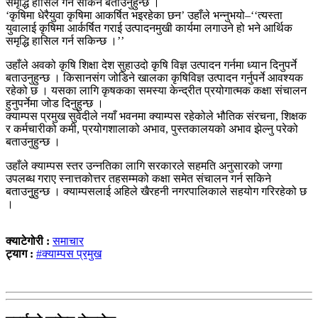
समृद्धि हासिल गर्न सकिने बताउनुहुन्छ ।
‘कृषिमा धेरैयुवा कृषिमा आकर्षित भइरहेका छन’ उहाँले भन्नुभयो–‘‘त्यस्ता
युवालाई कृषिमा आर्कर्षित गराई उत्पादनमुखी कार्यमा लगाउने हो भने आर्थिक
समृद्धि हासिल गर्न सकिन्छ ।’’
उहाँले अवको कृषि शिक्षा देश सुहाउदो कृषि विज्ञ उत्पादन गर्नमा ध्यान दिनुपर्ने
बताउनुहुन्छ । किसानसंग जोडिने खालका कृषिविज्ञ उत्पादन गर्नुपर्ने आवश्यक
रहेको छ । यसका लागि कृषकका समस्या केन्द्रीत प्रयोगात्मक कक्षा संचालन
हुनुपर्नेमा जोड दिनुहुन्छ ।
क्याम्पस प्रमुख सुवेदीले नयाँ भवनमा क्याम्पस रहेकोले भौतिक संरचना, शिक्षक
र कर्मचारीको कमी, प्रयोगशालाको अभाव, पुस्तकालयको अभाव झेल्नु परेको
बताउनुहुन्छ ।
उहाँले क्याम्पस स्तर उन्नतिका लागि सरकारले सहमति अनुसारको जग्गा
उपलब्ध गराए स्नात्तकोत्तर तहसम्मको कक्षा समेत संचालन गर्न सकिने
बताउनुुहुन्छ । क्याम्पसलाई अहिले खैरहनी नगरपालिकाले सहयोग गरिरहेको छ
।
क्याटेगोरी :
समाचार
ट्याग :
#क्याम्पस प्रमुख