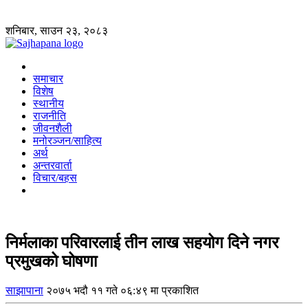
शनिबार, साउन २३, २०८३
समाचार
विशेष
स्थानीय
राजनीति
जीवनशैली
मनोरञ्जन/साहित्य
अर्थ
अन्तरवार्ता
विचार/बहस
निर्मलाका परिवारलाई तीन लाख सहयोग दिने नगर
प्रमुखको घोषणा
साझापाना
२०७५ भदौ ११ गते ०६:४९ मा प्रकाशित