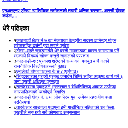
एनआरएनए एसिया प्याशिफिक सम्मेलनको तयारी अन्तिम चरणमा- आरसी दीपक
कंडेल,…
धेरै पढिएका
१
काठमाडौं क्षेत्र नं ७ का नेकपाका केन्द्रीय सदस्य ज्ञानेन्द्र मोहन
श्रेष्ठसहित दर्जनौं युवा एमाले प्रवेश
२
टोखा–छहरे सुरुङमार्गले धेरै बस्ती मापदण्डका कारण समस्यामा पर्ने
भएकाले विकल्प खोज्न मन्त्री खनालको प्रस्ताव
३
काठमाडौं–७ : प्रकाश श्रेष्ठको सम्भावना मजबुत बन्दै गएको
राजनीतिक विश्लेषकहरूको बुझाइ
४
एमालेको घोषणापत्रमा के छ ? (पूर्णपाठ)
५
सिंहदरबारका प्रहरी प्रमुख जनार्दन घिमिरे सहित उत्कृष्ठ कार्य गर्ने ३
जना प्रहरी अधिकृत पुरस्कृत
६
तारकेश्वरमा युवाहरुले भ्रष्टाचार र बेथितिविरुद्ध आवाज उठाँउदा
नगरपालिकाको धम्कीपूर्ण विज्ञप्ति
७
काठमाडौं क्षेत्र नं. ६ मा लोकप्रिय युवा उम्मेदवारहरूबीच कडा
प्रतिस्पर्धा
८
तारकेश्वर साङ्गला पटापुमा ईभी गाडीभित्र महिलाको शव फेला,
प्रहरीले सुरु गर्‍यो सबै कोणबाट अनुसन्धान