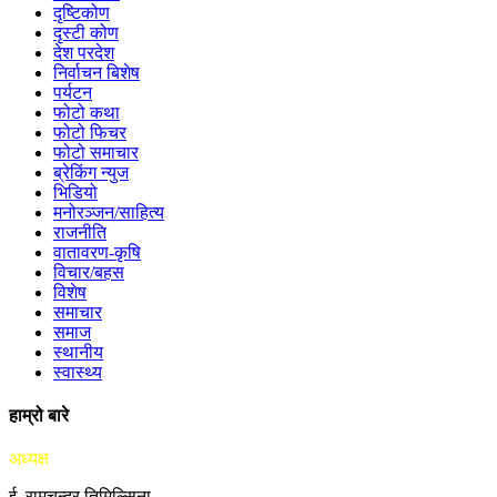
दृष्टिकोण
दृस्टी कोण
देश परदेश
निर्वाचन बिशेष
पर्यटन
फोटो कथा
फोटो फिचर
फोटो समाचार
ब्रेकिंग न्युज
भिडियो
मनोरञ्जन/साहित्य
राजनीति
वातावरण-कृषि
विचार/बहस
विशेष
समाचार
समाज
स्थानीय
स्वास्थ्य
हाम्रो बारे
अध्यक्ष
ई. रामचन्द्र तिमिल्सिना