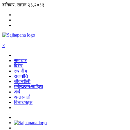
शनिबार, साउन २३,२०८३
×
समाचार
विशेष
स्थानीय
राजनीति
जीवनशैली
मनोरञ्जन/साहित्य
अर्थ
अन्तरवार्ता
विचार/बहस