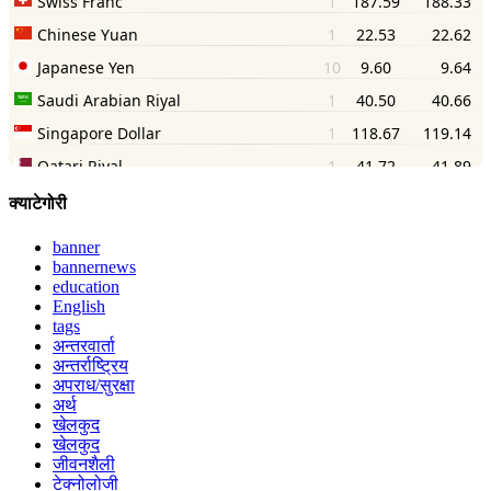
क्याटेगोरी
banner
bannernews
education
English
tags
अन्तरवार्ता
अन्तर्राष्ट्रिय
अपराध/सुरक्षा
अर्थ
खेलकुद
खेलकुद
जीवनशैली
टेक्नोलोजी