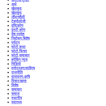
अर्थ
खेलकुद
खेलकुद
जीवनशैली
टेक्नोलोजी
दृष्टिकोण
दृस्टी कोण
देश परदेश
निर्वाचन बिशेष
पर्यटन
फोटो कथा
फोटो फिचर
फोटो समाचार
ब्रेकिंग न्युज
भिडियो
मनोरञ्जन/साहित्य
राजनीति
वातावरण-कृषि
विचार/बहस
विशेष
समाचार
समाज
स्थानीय
स्वास्थ्य