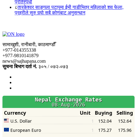
प्रतिस्पर्धा
८
तारकेश्वर साङ्गला पटापुमा ईभी गाडीभित्र महिलाको शव फेला,
प्रहरीले सुरु गर्‍यो सबै कोणबाट अनुसन्धान
सामाखुशी, रानीबारी, काठमाण्डौँ
+977-014355338
+977-9810141879
news@sajhapana.com
सुचना बिभाग दर्ता नं.
३०५ / ०७२-०७३