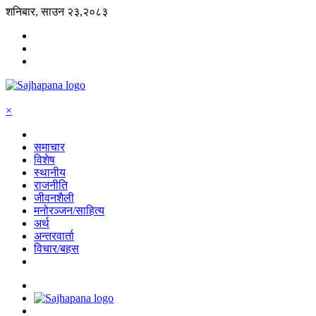
शनिबार, साउन २३,२०८३
×
समाचार
विशेष
स्थानीय
राजनीति
जीवनशैली
मनोरञ्जन/साहित्य
अर्थ
अन्तरवार्ता
विचार/बहस