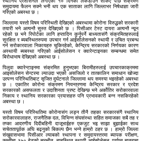
स्थानिय प्रशासनले लगाएको १० दिनको लकडाउन सकिए पछि संक्रमण
समुदायमा फैलन सक्ने भनी थप एक साताका लागि जिल्लाभर निषेधाज्ञा जारी
गरिएको अबस्था छ ।
जिल्लामा यस्तो विषम परिस्थिती देखिएको अबस्थामा कोरोना विरुद्धको सरकारी
तयारी भने अत्यन्तै सुस्त देखिएको छ । पिसीआर टेस्ट दायरा अत्यन्तै न्यून
रहेको छ भने रिपोर्टका लागि हप्तादिन कुर्नुपर्ने बाध्यतासंगै संक्रमितहरुलाई
सुरक्षित र ब्यबस्थितरुपमा उपचार गर्न आईसोलेसनको स्थायी र उचित प्रबन्ध
गर्न सरोकारवाला निकायहरु चुकिरहेको, केन्द्रिय सरकारको निर्णयका कारण
अस्थायी ब्यबस्था गरिएको आईसोलेसन र क्वारेन्टाइनका सम्बन्धमा समेत
बिरोधाभाष देखिएको अबस्था छ ।
पिलुवा क्वारेन्टाइनमा संक्रमित हुनुभएका बिरामीहरुलाई उपचारकाक्रममा
आइसोलेसन सेन्टरमा ल्याउदा भएको असजिलो र तात्कालिन समाधान खोज्दा
उत्पन्न परिस्थितिबाट सृजित दुर्घटनाले जिल्लामा थप समस्या भइरहेको अबस्था
छ । एकातिर कोरोना संक्रमण नियन्त्रणमा केन्द्रिय सरकार र प्रदेश
सरकारको असफलता र उदाशिनता प्रष्ट देखिन्छ भने अर्कोतिर सरोकारवाला
निकाय र स्थानिय सरकारका प्रयासहरु पनि प्रभावकारी बन्न नसकिरहेको
अबस्था छ ।
यस्तो विषम परिस्थितिमा कोरोनासंग लड्न तीनै तहका सरकारसंगै स्थानिय
सरोकारवालाहरु, राजनैतिक दल, विभिन्न संघसंस्था सहित समाजका सबै तह र
तप्का आदरणीय दिदीबहिनी दाजूभाईहरु एकजुट भइ साझा बुझाईका साथ
सचेततापूर्वक अघि बढ्नुको बिकल्प छैन भन्ने हाम्रो ठहर छ । हाम्रो जिल्ला
संखुवासभामा पिसीआर ल्याबको स्थापना र समुदायस्तरमा ब्यापक परीक्षण,
कम्तीमा ३५० बेडको सुरक्षीत, ब्यबस्थित स्थायी आईसोलेसन, पर्याप्त मात्रामा