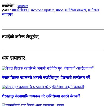
क्याटेगोरी :
समाचार
ट्याग :
##कोभिड१९
,
#corona update
,
#hot
,
#कोरोना भाइरस
,
#कोरोना
संक्रमण
तपाईको कमेन्ट लेख्नुहोस्
थप समाचार
नेपाल शिक्षक महासंघले आगामी भदौदेखि पुनः देशव्यापी आन्दोलन गर्ने
शेरबहादुर देउवामाथि धरपकड गरे प्रतिरोधमा उत्रने चेतावनी