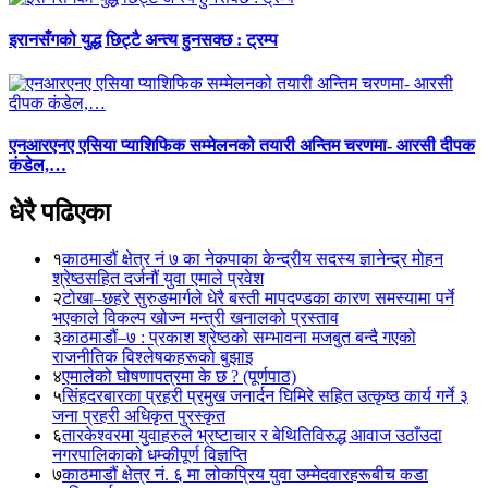
इरानसँगको युद्ध छिट्टै अन्त्य हुनसक्छ : ट्रम्प
एनआरएनए एसिया प्याशिफिक सम्मेलनको तयारी अन्तिम चरणमा- आरसी दीपक
कंडेल,…
धेरै पढिएका
१
काठमाडौं क्षेत्र नं ७ का नेकपाका केन्द्रीय सदस्य ज्ञानेन्द्र मोहन
श्रेष्ठसहित दर्जनौं युवा एमाले प्रवेश
२
टोखा–छहरे सुरुङमार्गले धेरै बस्ती मापदण्डका कारण समस्यामा पर्ने
भएकाले विकल्प खोज्न मन्त्री खनालको प्रस्ताव
३
काठमाडौं–७ : प्रकाश श्रेष्ठको सम्भावना मजबुत बन्दै गएको
राजनीतिक विश्लेषकहरूको बुझाइ
४
एमालेको घोषणापत्रमा के छ ? (पूर्णपाठ)
५
सिंहदरबारका प्रहरी प्रमुख जनार्दन घिमिरे सहित उत्कृष्ठ कार्य गर्ने ३
जना प्रहरी अधिकृत पुरस्कृत
६
तारकेश्वरमा युवाहरुले भ्रष्टाचार र बेथितिविरुद्ध आवाज उठाँउदा
नगरपालिकाको धम्कीपूर्ण विज्ञप्ति
७
काठमाडौं क्षेत्र नं. ६ मा लोकप्रिय युवा उम्मेदवारहरूबीच कडा