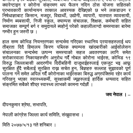
क्वारेन्टाइन र कोरोना संक्रमण थप फैलन नदिन ठोस योजना सहितको
प्रभावकारी कार्यान्वयन तत्काल आवस्यक देखिएको छ भने लकडाउन र
निषेधाज्ञाबाट किसान, मजदुर, विद्यार्थी, उद्योगी, व्यापारी, यातयात व्यावसायी,
निर्माण ब्यबसायी, निजी स्कुल, क्याम्पस संचालक, शिक्षक, कर्मचारी सहित
समाजका सम्पूर्ण बर्ग र समुदायले ब्यहोर्नु परेको कहालीलाग्दो समस्याका बारेमा
गम्भीर हुन जरुरी छ ।
हाल सम्म कोभिड नियन्त्रणका सन्दर्भमा गरिएका स्थानिय प्रयासहरुलाई थप
तीब्रता दिदै हिमालय किरण पब्लिक क्याम्पस खांदबारीको आईसोलेसन
संचालनका सन्दर्भमा उत्पन्न समस्याको सहज अवतरणका लागि समेत
सरोकारवाला निकायहरुसँग अनुरोध गर्दै नोबल कोरोना भाईरस, कोभिड १९
विरुद्ध जिल्लाबासी आदरणीय दिदीबहिनी दाजूभाईहरुलाई एकजुट भइ आफू
सुरक्षित हुँदै सबैलाई सुरक्षित राख्न सचेत हुन, बिज्ञहरु सल्लाह सुझावको पूर्ण
पालना गर्न समेत अपिल गर्दै कोरोनाका भाईरसका बिरुद्ध अग्रपंक्तिमा रहेर कार्य
गरिरहनु भएका स्वास्थ्यकर्मी, सुरक्षाकर्मी ज्यूहरुलाई हार्दिक धन्यवाद सहित
संक्रमित सबैको शीघ्र स्वास्थ्य लाभको कामना गर्दछौं ।
जय नेपाल । –
दीपनकुमार श्रेष्ठ, सभापति,
नेपाली कांग्रेस जिल्ला कार्य समिति, संखुवासभा ।
मिति २०७७/५/१३ गते शनिबार ।