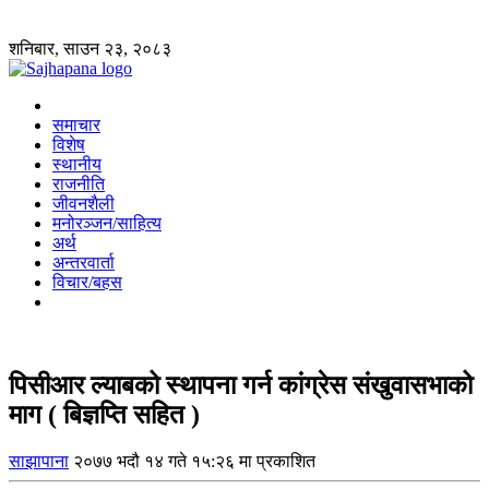
शनिबार, साउन २३, २०८३
समाचार
विशेष
स्थानीय
राजनीति
जीवनशैली
मनोरञ्जन/साहित्य
अर्थ
अन्तरवार्ता
विचार/बहस
पिसीआर ल्याबको स्थापना गर्न कांग्रेस संखुवासभाको
माग ( बिज्ञप्ति सहित )
साझापाना
२०७७ भदौ १४ गते १५:२६ मा प्रकाशित