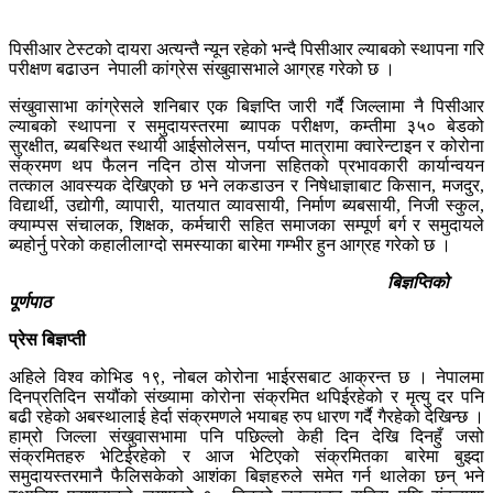
पिसीआर टेस्टको दायरा अत्यन्तै न्यून रहेको भन्दै पिसीआर ल्याबको स्थापना गरि
परीक्षण बढाउन नेपाली कांग्रेस संखुवासभाले आग्रह गरेको छ ।
संखुवासाभा कांग्रेसले शनिबार एक बिज्ञप्ति जारी गर्दै जिल्लामा नै पिसीआर
ल्याबको स्थापना र समुदायस्तरमा ब्यापक परीक्षण, कम्तीमा ३५० बेडको
सुरक्षीत, ब्यबस्थित स्थायी आईसोलेसन, पर्याप्त मात्रामा क्वारेन्टाइन र कोरोना
संक्रमण थप फैलन नदिन ठोस योजना सहितको प्रभावकारी कार्यान्वयन
तत्काल आवस्यक देखिएको छ भने लकडाउन र निषेधाज्ञाबाट किसान, मजदुर,
विद्यार्थी, उद्योगी, व्यापारी, यातयात व्यावसायी, निर्माण ब्यबसायी, निजी स्कुल,
क्याम्पस संचालक, शिक्षक, कर्मचारी सहित समाजका सम्पूर्ण बर्ग र समुदायले
ब्यहोर्नु परेको कहालीलाग्दो समस्याका बारेमा गम्भीर हुन आग्रह गरेको छ ।
बिज्ञप्तिको
पूर्णपाठ
प्रेस बिज्ञप्ती
अहिले विश्व कोभिड १९, नोबल कोरोना भाईरसबाट आक्रन्त छ । नेपालमा
दिनप्रतिदिन सयौंको संख्यामा कोरोना संक्रमित थपिईरहेको र मृत्यु दर पनि
बढी रहेको अबस्थालाई हेर्दा संक्रमणले भयाबह रुप धारण गर्दै गैरहेको देखिन्छ ।
हाम्रो जिल्ला संखुवासभामा पनि पछिल्लो केही दिन देखि दिनहुँ जसो
संक्रमितहरु भेटिईरहेको र आज भेटिएको संक्रमितका बारेमा बुझ्दा
समुदायस्तरमानै फैलिसकेको आशंका बिज्ञहरुले समेत गर्न थालेका छन् भने