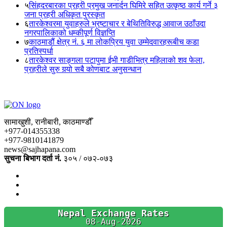
५
सिंहदरबारका प्रहरी प्रमुख जनार्दन घिमिरे सहित उत्कृष्ठ कार्य गर्ने ३
जना प्रहरी अधिकृत पुरस्कृत
६
तारकेश्वरमा युवाहरुले भ्रष्टाचार र बेथितिविरुद्ध आवाज उठाँउदा
नगरपालिकाको धम्कीपूर्ण विज्ञप्ति
७
काठमाडौं क्षेत्र नं. ६ मा लोकप्रिय युवा उम्मेदवारहरूबीच कडा
प्रतिस्पर्धा
८
तारकेश्वर साङ्गला पटापुमा ईभी गाडीभित्र महिलाको शव फेला,
प्रहरीले सुरु गर्‍यो सबै कोणबाट अनुसन्धान
सामाखुशी, रानीबारी, काठमाण्डौँ
+977-014355338
+977-9810141879
news@sajhapana.com
सुचना बिभाग दर्ता नं.
३०५ / ०७२-०७३