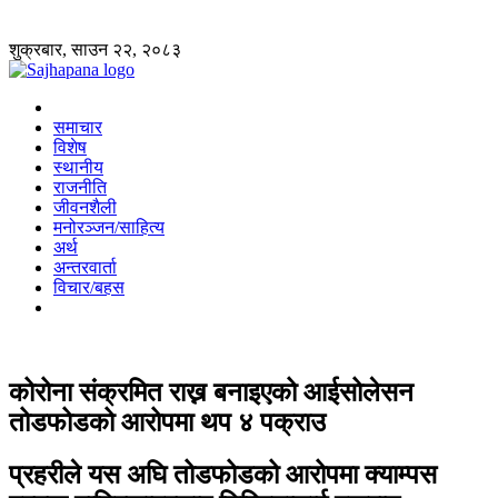
शुक्रबार, साउन २२, २०८३
समाचार
विशेष
स्थानीय
राजनीति
जीवनशैली
मनोरञ्जन/साहित्य
अर्थ
अन्तरवार्ता
विचार/बहस
कोरोना संक्रमित राख्न बनाइएको आईसोलेसन
तोडफोडको आरोपमा थप ४ पक्राउ
प्रहरीले यस अघि तोडफोडको आरोपमा क्याम्पस