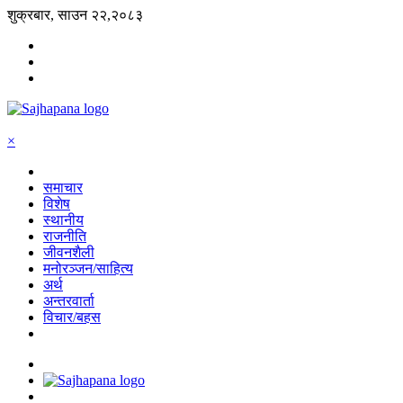
शुक्रबार, साउन २२,२०८३
×
समाचार
विशेष
स्थानीय
राजनीति
जीवनशैली
मनोरञ्जन/साहित्य
अर्थ
अन्तरवार्ता
विचार/बहस