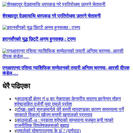
शेरबहादुर देउवामाथि धरपकड गरे प्रतिरोधमा उत्रने चेतावनी
इरानसँगको युद्ध छिट्टै अन्त्य हुनसक्छ : ट्रम्प
एनआरएनए एसिया प्याशिफिक सम्मेलनको तयारी अन्तिम चरणमा- आरसी दीपक
कंडेल,…
धेरै पढिएका
१
काठमाडौं क्षेत्र नं ७ का नेकपाका केन्द्रीय सदस्य ज्ञानेन्द्र मोहन
श्रेष्ठसहित दर्जनौं युवा एमाले प्रवेश
२
टोखा–छहरे सुरुङमार्गले धेरै बस्ती मापदण्डका कारण समस्यामा पर्ने
भएकाले विकल्प खोज्न मन्त्री खनालको प्रस्ताव
३
काठमाडौं–७ : प्रकाश श्रेष्ठको सम्भावना मजबुत बन्दै गएको
राजनीतिक विश्लेषकहरूको बुझाइ
४
एमालेको घोषणापत्रमा के छ ? (पूर्णपाठ)