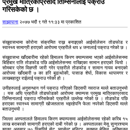
प्रमुख मात्रिकाप्रसाद तिम्सिनालाई पक्राउ
गरिसकेको छ ।
साझापाना
२०७७ भदौ ९ गते ११:३३ मा प्रकाशित
संखुवासभामा कोरोना संक्रमित राख्न बनाइएको आईसोलेसन तोडफोड र
स्वास्थ्य सामाग्री हराएको आरोपमा प्रहरीले थप ४ जनालाई पक्राउ गरेको छ ।
संखुवासभा खाँदबारीमा रहेको हिमालय किरण क्याम्पसमा भएको आईसोलेसनमा
बिहिबार राति तोडफोड पछि आईसोलेसनमा राखिएका सामान हराएको थियो ।
सोमबार प्रेश विज्ञप्ती जारी गरेर प्रहरीले तोडफोड र सामान गायव बनाएको
आरोपमा खाँदबारी ७ का हरि बुढाथोकी, पासाङ शेर्पा, विकास थापामगर र
लाखबहादुर राईलाई पक्राउ गरेको हो ।
उनीहरुलाई अनुसन्धान गर्न पक्राउ गरिएको डिएसपी नवराज मल्ले बताउनुभयो
। यस अघि प्रहरीले तोडफोडको आरोपमा क्याम्पस प्रमुख मात्रिकाप्रसाद
तिम्सिनालाई पक्राउ गरिसकेको प्रहरीले उल्लेख गरेको छ । तोडफोड पछि
हराएका स्वास्थ्य सामाग्री खोजतलास भइरहेपनि फेला नपरेको डिएसपी मल्ले
बताउनुभयो ।
जिल्ला अस्पतालले हिमालय किरण क्याम्पसमा आईसोलेसनमा रहेको करिब १५
लाख बराबरको सामाग्री हराएको दाबी गरेको छ । अस्पतालका मेसु सुन्दरश्याम
झाका अनुसार ७० पिसपिई सेट, प्यासेन्ट मनिटर, सक्सन मेसिन, अक्सिजन