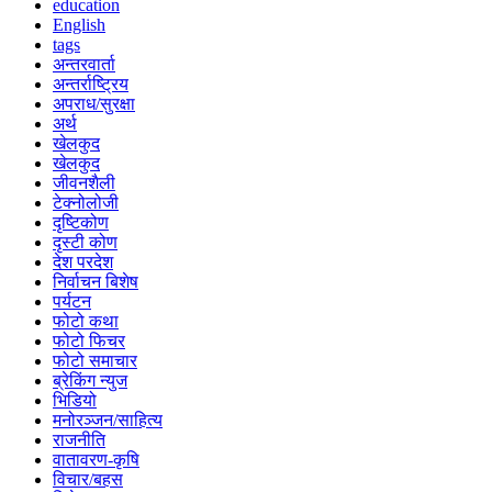
education
English
tags
अन्तरवार्ता
अन्तर्राष्ट्रिय
अपराध/सुरक्षा
अर्थ
खेलकुद
खेलकुद
जीवनशैली
टेक्नोलोजी
दृष्टिकोण
दृस्टी कोण
देश परदेश
निर्वाचन बिशेष
पर्यटन
फोटो कथा
फोटो फिचर
फोटो समाचार
ब्रेकिंग न्युज
भिडियो
मनोरञ्जन/साहित्य
राजनीति
वातावरण-कृषि
विचार/बहस