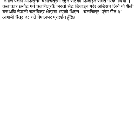
निर्माण पक्षले अडिसनमै चलचित्रमा रहने सेटको डिजाईन समेत गरेको थियो ।
कलाकार छनौट गर्न चलचित्रकै जस्तो सेट डिजाइन गरेर अडिसन लिने यो शैली
यसअघि नेपाली चलचित्र क्षेत्रमा भएको थिएन ।चलचित्र ‘प्रेम गीत ३’
आगामी चैत्र २८ गते नेपालभर प्रदर्शन हुँदैछ ।