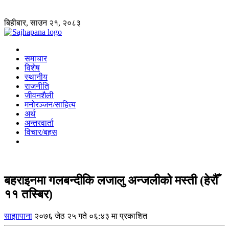
बिहीबार, साउन २१, २०८३
समाचार
विशेष
स्थानीय
राजनीति
जीवनशैली
मनोरञ्जन/साहित्य
अर्थ
अन्तरवार्ता
विचार/बहस
बहराइनमा गलबन्दीकि लजालु अन्जलीको मस्ती (हेरौँ
११ तस्बिर)
साझापाना
२०७६ जेठ २५ गते ०६:४३ मा प्रकाशित