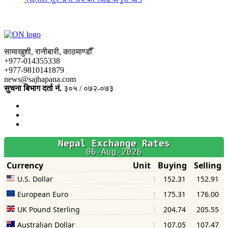
सामाखुशी, रानीबारी, काठमाण्डौँ
+977-014355338
+977-9810141879
news@sajhapana.com
सुचना बिभाग दर्ता नं.
३०५ / ०७२-०७३