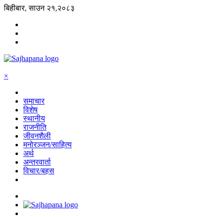
बिहीबार, साउन २१,२०८३
×
समाचार
विशेष
स्थानीय
राजनीति
जीवनशैली
मनोरञ्जन/साहित्य
अर्थ
अन्तरवार्ता
विचार/बहस