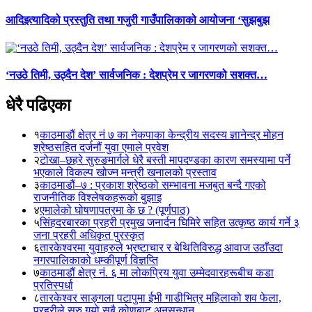
आदिइत्यादिको प्रस्तुति तथा गजुरी गाउँपालिकाको आयोजना ‘सुझबुझ
‘नउठे तिमी, उठ्दैन देश’ सार्वजनिक : देशप्रेम र जागरणको सशक्त…
धेरै पढिएका
१
काठमाडौं क्षेत्र नं ७ का नेकपाका केन्द्रीय सदस्य ज्ञानेन्द्र मोहन
श्रेष्ठसहित दर्जनौं युवा एमाले प्रवेश
२
टोखा–छहरे सुरुङमार्गले धेरै बस्ती मापदण्डका कारण समस्यामा पर्ने
भएकाले विकल्प खोज्न मन्त्री खनालको प्रस्ताव
३
काठमाडौं–७ : प्रकाश श्रेष्ठको सम्भावना मजबुत बन्दै गएको
राजनीतिक विश्लेषकहरूको बुझाइ
४
एमालेको घोषणापत्रमा के छ ? (पूर्णपाठ)
५
सिंहदरबारका प्रहरी प्रमुख जनार्दन घिमिरे सहित उत्कृष्ठ कार्य गर्ने ३
जना प्रहरी अधिकृत पुरस्कृत
६
तारकेश्वरमा युवाहरुले भ्रष्टाचार र बेथितिविरुद्ध आवाज उठाँउदा
नगरपालिकाको धम्कीपूर्ण विज्ञप्ति
७
काठमाडौं क्षेत्र नं. ६ मा लोकप्रिय युवा उम्मेदवारहरूबीच कडा
प्रतिस्पर्धा
८
तारकेश्वर साङ्गला पटापुमा ईभी गाडीभित्र महिलाको शव फेला,
प्रहरीले सुरु गर्‍यो सबै कोणबाट अनुसन्धान