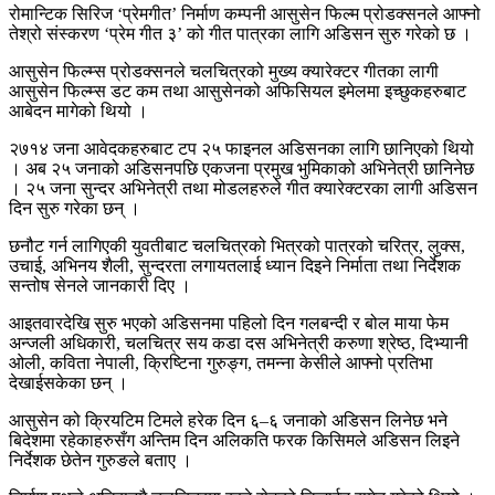
रोमान्टिक सिरिज ‘प्रेमगीत’ निर्माण कम्पनी आसुसेन फिल्म प्रोडक्सनले आफ्नो
तेश्रो संस्करण ‘प्रेम गीत ३’ को गीत पात्रका लागि अडिसन सुरु गरेको छ ।
आसुसेन फिल्म्स प्रोडक्सनले चलचित्रको मुख्य क्यारेक्टर गीतका लागी
आसुसेन फिल्म्स डट कम तथा आसुसेनको अफिसियल इमेलमा इच्छुकहरुबाट
आबेदन मागेको थियो ।
२७१४ जना आवेदकहरुबाट टप २५ फाइनल अडिसनका लागि छानिएको थियो
। अब २५ जनाको अडिसनपछि एकजना प्रमुख भुमिकाको अभिनेत्री छानिनेछ
। २५ जना सुन्दर अभिनेत्री तथा मोडलहरुले गीत क्यारेक्टरका लागी अडिसन
दिन सुरु गरेका छन् ।
छनौट गर्न लागिएकी युवतीबाट चलचित्रको भित्रको पात्रको चरित्र, लुक्स,
उचाई, अभिनय शैली, सुन्दरता लगायतलाई ध्यान दिइने निर्माता तथा निर्देशक
सन्तोष सेनले जानकारी दिए ।
आइतवारदेखि सुरु भएको अडिसनमा पहिलो दिन गलबन्दी र बोल माया फेम
अन्जली अधिकारी, चलचित्र सय कडा दस अभिनेत्री करुणा श्रेष्ठ, दिभ्यानी
ओली, कविता नेपाली, क्रिष्टिना गुरुङ्ग, तमन्ना केसीले आफ्नो प्रतिभा
देखाईसकेका छन् ।
आसुसेन को क्रियटिम टिमले हरेक दिन ६–६ जनाको अडिसन लिनेछ भने
बिदेशमा रहेकाहरुसँग अन्तिम दिन अलिकति फरक किसिमले अडिसन लिइने
निर्देशक छेतेन गुरुङले बताए ।