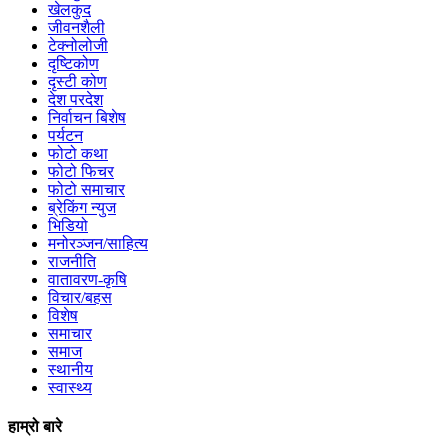
खेलकुद
जीवनशैली
टेक्नोलोजी
दृष्टिकोण
दृस्टी कोण
देश परदेश
निर्वाचन बिशेष
पर्यटन
फोटो कथा
फोटो फिचर
फोटो समाचार
ब्रेकिंग न्युज
भिडियो
मनोरञ्जन/साहित्य
राजनीति
वातावरण-कृषि
विचार/बहस
विशेष
समाचार
समाज
स्थानीय
स्वास्थ्य
हाम्रो बारे