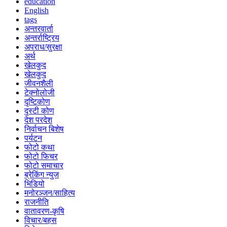
education
English
tags
अन्तरवार्ता
अन्तर्राष्ट्रिय
अपराध/सुरक्षा
अर्थ
खेलकुद
खेलकुद
जीवनशैली
टेक्नोलोजी
दृष्टिकोण
दृस्टी कोण
देश परदेश
निर्वाचन बिशेष
पर्यटन
फोटो कथा
फोटो फिचर
फोटो समाचार
ब्रेकिंग न्युज
भिडियो
मनोरञ्जन/साहित्य
राजनीति
वातावरण-कृषि
विचार/बहस