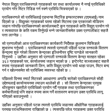
नेपाल विद्युत् प्राधिकरणले ग्राहकको घर तथा कार्यालयमा नै नगई प्रविधिको
प्रयोग गरेर मिटर रिडिङ गर्न स्क्ने प्रविधि भित्र्याएको छ ।
प्राधिकरणले सो प्रविधिलाई एडभान्स मिटरिङ इन्फास्टक्चर (एएमआई) नाम
दिएको छ । विद्युत्का ग्राहकको घरमा रहेको मिटरमा एक प्रकारको मोडियन
जडान गरेपछि प्राधिकरणको कार्यालयबाटै कुन ग्राहकले कति विद्युत् प्रयोग गरे
र त्यसवापत के कति रकम तिर्नुपर्छ भन्ने जानकारीसमेत उक्त प्रणालीबाट सहजै
पत्ता लाग्नेछ ।
सो प्रणालीको आज प्राधिकरणका कार्यकारी निर्देशक कुलमान घिसिङले
शुभारम्भ गर्नुभयो । प्राधिरकणले त्यस्तो प्रणाली पहिलो पटक रत्नपार्क वितरण
केन्द्रमा शुरु गरेको वितरण केन्द्रका इञ्जिनीयर दृष्टि पाण्डेले जानकारी
दिनुभयो । उहाँका अनुसार सो प्रणाली रत्नपार्क वितरण केन्द्र मातहत रहेका
३६२ ग्राहकको घर, कार्यालयमा जडान भएको छ । इन्टेरनेट सञ्जालबाट सहजै
रुपमा ग्राहकको जानकारी लिन, कति विद्युत् प्रयोग भयो थाहा पाउन, मिटर बन्द
गर्न र खोल्नसमेत सो प्रविधिमा व्यवस्था रहेको छ ।
पछिल्लो दिनमा स्मार्ट मिटरको अवधारणा अगाडि सारेको प्राधिकरणले सोही
उद्देश्यलाई कार्यान्वयनमा ल्याउन थालेको हो । सो वितरण केन्द्रका प्रमुख
थीरकुमार खत्रीले प्रविधिको प्रयोग गर्दै ग्राहक तथा प्राधिकरणका
कर्मचारीलाई पनि सहज रुपमा काम गर्ने वातावरण बनाउन उक्त प्रविधि लागू
गरिएको बताउनुभयो ।
उहाँका अनुसार पहिलो पटक त्यस्तो प्रविधि जडानमा औद्योगिक ग्राहकलाई
प्रमुख प्राथमिकतामा राखिएको छ । त्यसपछि घरेलु ग्राहकमा उक्त प्रविधि