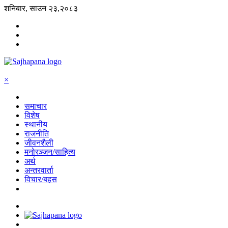
शनिबार, साउन २३,२०८३
×
समाचार
विशेष
स्थानीय
राजनीति
जीवनशैली
मनोरञ्जन/साहित्य
अर्थ
अन्तरवार्ता
विचार/बहस