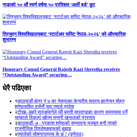
नाडाको ५० औं स्वर्ण वर्षमा ५० प्रतिशत ‘अर्ली बर्ड’ छुट
त्रिभुवन विश्वविद्यालयबाट ‘स्टार्टअप समिट नेपाल-२०२६’ को औपचारिक
शुभारम्भ
Honorary Consul General Rajesh Kazi Shrestha receives
“Outstanding Award” securing…
धेरै पढिएका
१
काठमाडौं क्षेत्र नं ७ का नेकपाका केन्द्रीय सदस्य ज्ञानेन्द्र मोहन
श्रेष्ठसहित दर्जनौं युवा एमाले प्रवेश
२
टोखा–छहरे सुरुङमार्गले धेरै बस्ती मापदण्डका कारण समस्यामा पर्ने
भएकाले विकल्प खोज्न मन्त्री खनालको प्रस्ताव
३
काठमाडौं–७ : प्रकाश श्रेष्ठको सम्भावना मजबुत बन्दै गएको
राजनीतिक विश्लेषकहरूको बुझाइ
४
एमालेको घोषणापत्रमा के छ ? (पूर्णपाठ)