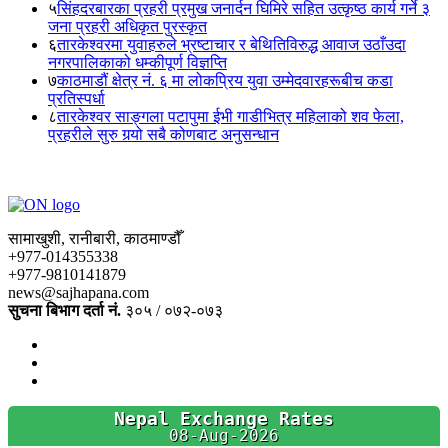
५
सिंहदरबारका प्रहरी प्रमुख जनार्दन घिमिरे सहित उत्कृष्ठ कार्य गर्ने ३
जना प्रहरी अधिकृत पुरस्कृत
६
तारकेश्वरमा युवाहरुले भ्रष्टाचार र बेथितिविरुद्ध आवाज उठाँउदा
नगरपालिकाको धम्कीपूर्ण विज्ञप्ति
७
काठमाडौं क्षेत्र नं. ६ मा लोकप्रिय युवा उम्मेदवारहरूबीच कडा
प्रतिस्पर्धा
८
तारकेश्वर साङ्गला पटापुमा ईभी गाडीभित्र महिलाको शव फेला,
प्रहरीले सुरु गर्‍यो सबै कोणबाट अनुसन्धान
सामाखुशी, रानीबारी, काठमाण्डौँ
+977-014355338
+977-9810141879
news@sajhapana.com
सुचना बिभाग दर्ता नं.
३०५ / ०७२-०७३