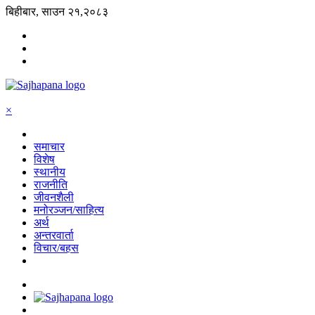
बिहीबार, साउन २१,२०८३
×
समाचार
विशेष
स्थानीय
राजनीति
जीवनशैली
मनोरञ्जन/साहित्य
अर्थ
अन्तरवार्ता
विचार/बहस