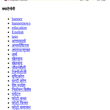
क्याटेगोरी
banner
bannernews
education
English
tags
अन्तरवार्ता
अन्तर्राष्ट्रिय
अपराध/सुरक्षा
अर्थ
खेलकुद
खेलकुद
जीवनशैली
टेक्नोलोजी
दृष्टिकोण
दृस्टी कोण
देश परदेश
निर्वाचन बिशेष
पर्यटन
फोटो कथा
फोटो फिचर
फोटो समाचार