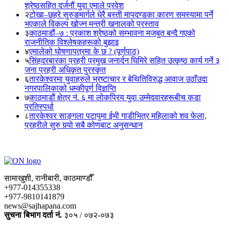
श्रेष्ठसहित दर्जनौं युवा एमाले प्रवेश
२
टोखा–छहरे सुरुङमार्गले धेरै बस्ती मापदण्डका कारण समस्यामा पर्ने
भएकाले विकल्प खोज्न मन्त्री खनालको प्रस्ताव
३
काठमाडौं–७ : प्रकाश श्रेष्ठको सम्भावना मजबुत बन्दै गएको
राजनीतिक विश्लेषकहरूको बुझाइ
४
एमालेको घोषणापत्रमा के छ ? (पूर्णपाठ)
५
सिंहदरबारका प्रहरी प्रमुख जनार्दन घिमिरे सहित उत्कृष्ठ कार्य गर्ने ३
जना प्रहरी अधिकृत पुरस्कृत
६
तारकेश्वरमा युवाहरुले भ्रष्टाचार र बेथितिविरुद्ध आवाज उठाँउदा
नगरपालिकाको धम्कीपूर्ण विज्ञप्ति
७
काठमाडौं क्षेत्र नं. ६ मा लोकप्रिय युवा उम्मेदवारहरूबीच कडा
प्रतिस्पर्धा
८
तारकेश्वर साङ्गला पटापुमा ईभी गाडीभित्र महिलाको शव फेला,
प्रहरीले सुरु गर्‍यो सबै कोणबाट अनुसन्धान
सामाखुशी, रानीबारी, काठमाण्डौँ
+977-014355338
+977-9810141879
news@sajhapana.com
सुचना बिभाग दर्ता नं.
३०५ / ०७२-०७३