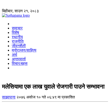
बिहीबार, साउन २१, २०८३
समाचार
विशेष
स्थानीय
राजनीति
जीवनशैली
मनोरञ्जन/साहित्य
अर्थ
अन्तरवार्ता
विचार/बहस
मलेसियामा एक लाख युवाले रोजगारी पाउने सम्भावना
साझापाना
२०७६ असोज १० गते ०६:४९ मा प्रकाशित