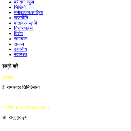
ब्रेकिंग न्युज
भिडियो
मनोरञ्जन/साहित्य
राजनीति
वातावरण-कृषि
विचार/बहस
विशेष
समाचार
समाज
स्थानीय
स्वास्थ्य
हाम्रो बारे
अध्यक्ष
ई. रामचन्द्र तिमिल्सिना
संस्थापक अध्यक्ष/सल्लाहकार
डा. राजु गुरुङ्ग