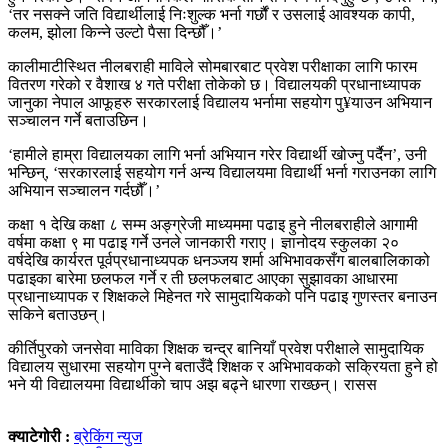
‘तर नसक्ने जति विद्यार्थीलाई निःशुल्क भर्ना गर्छौं र उसलाई आवश्यक कापी,
कलम, झोला किन्ने उल्टो पैसा दिन्छौँ।’
कालीमाटीस्थित नीलबराही माविले सोमबारबाट प्रवेश परीक्षाका लागि फारम
वितरण गरेको र वैशाख ४ गते परीक्षा तोकेको छ। विद्यालयकी प्रधानाध्यापक
जानुका नेपाल आफूहरु सरकारलाई विद्यालय भर्नामा सहयोग पु¥याउन अभियान
सञ्चालन गर्ने बताउछिन।
‘हामीले हाम्रा विद्यालयका लागि भर्ना अभियान गरेर विद्यार्थी खोज्नु पर्दैन’, उनी
भन्छिन्, ‘सरकारलाई सहयोग गर्न अन्य विद्यालयमा विद्यार्थी भर्ना गराउनका लागि
अभियान सञ्चालन गर्दछौँ।’
कक्षा १ देखि कक्षा ८ सम्म अङ्ग्रेजी माध्यममा पढाइ हुने नीलबराहीले आगामी
वर्षमा कक्षा ९ मा पढाइ गर्ने उनले जानकारी गराए। ज्ञानोदय स्कुलका २०
वर्षदेखि कार्यरत पूर्वप्रधानाध्यपक धनञ्जय शर्मा अभिभावकसँग बालबालिकाको
पढाइका बारेमा छलफल गर्ने र ती छलफलबाट आएका सुझावका आधारमा
प्रधानाध्यापक र शिक्षकले मिहेनत गरे सामुदायिकको पनि पढाइ गुणस्तर बनाउन
सकिने बताउछन्।
कीर्तिपुरको जनसेवा माविका शिक्षक चन्द्र बानियाँ प्रवेश परीक्षाले सामुदायिक
विद्यालय सुधारमा सहयोग पुग्ने बताउँदै शिक्षक र अभिभावकको सक्रियता हुने हो
भने यी विद्यालयमा विद्यार्थीको चाप अझ बढ्ने धारणा राख्छन्। रासस
क्याटेगोरी :
ब्रेकिंग न्युज