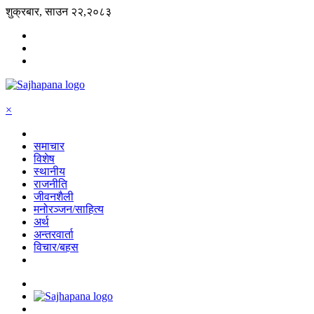
शुक्रबार, साउन २२,२०८३
×
समाचार
विशेष
स्थानीय
राजनीति
जीवनशैली
मनोरञ्जन/साहित्य
अर्थ
अन्तरवार्ता
विचार/बहस