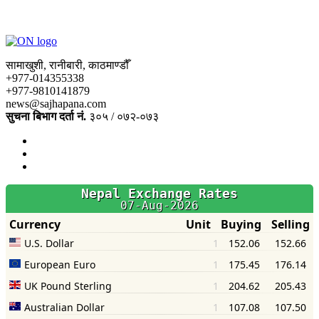
सामाखुशी, रानीबारी, काठमाण्डौँ
+977-014355338
+977-9810141879
news@sajhapana.com
सुचना बिभाग दर्ता नं.
३०५ / ०७२-०७३