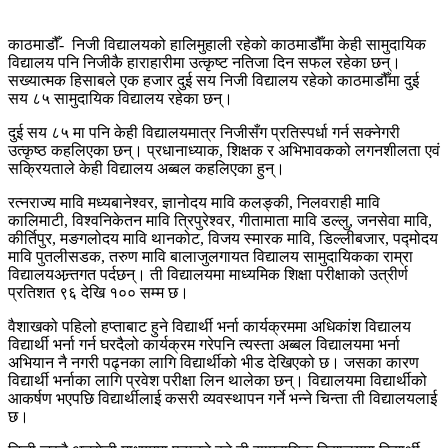
काठमाडौँ- निजी विद्यालयको हालिमुहाली रहेको काठमाडौँमा केही सामुदायिक
विद्यालय पनि निजीकै हाराहारीमा उत्कृष्ट नतिजा दिन सफल रहेका छन्।
सख्यात्मक हिसाबले एक हजार दुई सय निजी विद्यालय रहेको काठमाडौँमा दुई
सय ८५ सामुदायिक विद्यालय रहेका छन्।
दुई सय ८५ मा पनि केही विद्यालयमात्र निजीसँग प्रतिस्पर्धा गर्न सक्नेगरी
उत्कृष्ठ कहलिएका छन्। प्रधानाध्याक, शिक्षक र अभिभावकको लगनशीलता एवं
सक्रियताले केही विद्यालय अब्बल कहलिएका हुन्।
रत्नराज्य मावि मध्यबानेश्वर, ज्ञानोदय मावि कलङ्की, निलवराही मावि
कालिमाटी, विश्वनिकेतन मावि त्रिपुरेश्वर, गीतामाता मावि डल्लु, जनसेवा मावि,
कीर्तिपुर, मङगलोदय मावि थानकोट, विजय स्मारक मावि, डिल्लीबजार, पद्मोदय
मावि पुतलीसडक, तरुण मावि बालाजुलगायत विद्यालय सामुदायिकका राम्रा
विद्यालयअन्र्तगत पर्दछन्। ती विद्यालयमा माध्यमिक शिक्षा परीक्षाको उत्रीर्ण
प्रतिशत ९६ देखि १०० सम्म छ।
वैशाखको पहिलो हप्ताबाट हुने विद्यार्थी भर्ना कार्यक्रममा अधिकांश विद्यालय
विद्यार्थी भर्ना गर्न घरदैलो कार्यक्रम गरेपनि त्यस्ता अब्बल विद्यालयमा भर्ना
अभियान नै नगरी पढ्नका लागि विद्यार्थीको भीड देखिएको छ। जसका कारण
विद्यार्थी भर्नाका लागि प्रवेश परीक्षा लिन थालेका छन्। विद्यालयमा विद्यार्थीको
आकर्षण भएपछि विद्यार्थीलाई कसरी व्यवस्थापन गर्ने भन्ने चिन्ता ती विद्यालयलाई
छ।