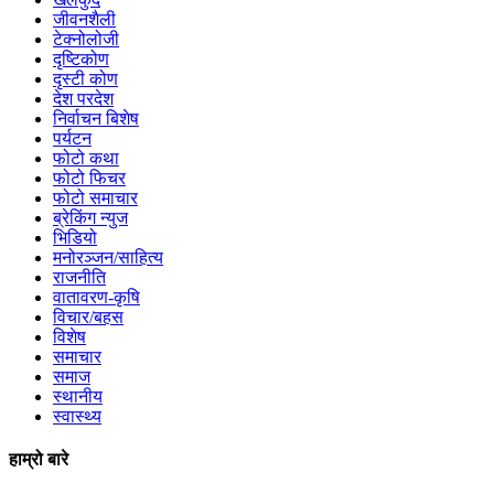
जीवनशैली
टेक्नोलोजी
दृष्टिकोण
दृस्टी कोण
देश परदेश
निर्वाचन बिशेष
पर्यटन
फोटो कथा
फोटो फिचर
फोटो समाचार
ब्रेकिंग न्युज
भिडियो
मनोरञ्जन/साहित्य
राजनीति
वातावरण-कृषि
विचार/बहस
विशेष
समाचार
समाज
स्थानीय
स्वास्थ्य
हाम्रो बारे