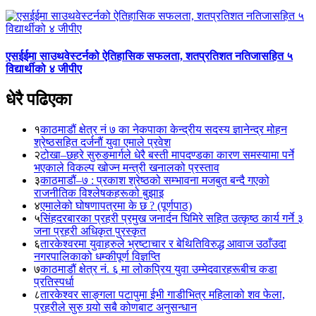
एसईईमा साउथवेस्टर्नको ऐतिहासिक सफलता, शतप्रतिशत नतिजासहित ५
विद्यार्थीको ४ जीपीए
धेरै पढिएका
१
काठमाडौं क्षेत्र नं ७ का नेकपाका केन्द्रीय सदस्य ज्ञानेन्द्र मोहन
श्रेष्ठसहित दर्जनौं युवा एमाले प्रवेश
२
टोखा–छहरे सुरुङमार्गले धेरै बस्ती मापदण्डका कारण समस्यामा पर्ने
भएकाले विकल्प खोज्न मन्त्री खनालको प्रस्ताव
३
काठमाडौं–७ : प्रकाश श्रेष्ठको सम्भावना मजबुत बन्दै गएको
राजनीतिक विश्लेषकहरूको बुझाइ
४
एमालेको घोषणापत्रमा के छ ? (पूर्णपाठ)
५
सिंहदरबारका प्रहरी प्रमुख जनार्दन घिमिरे सहित उत्कृष्ठ कार्य गर्ने ३
जना प्रहरी अधिकृत पुरस्कृत
६
तारकेश्वरमा युवाहरुले भ्रष्टाचार र बेथितिविरुद्ध आवाज उठाँउदा
नगरपालिकाको धम्कीपूर्ण विज्ञप्ति
७
काठमाडौं क्षेत्र नं. ६ मा लोकप्रिय युवा उम्मेदवारहरूबीच कडा
प्रतिस्पर्धा
८
तारकेश्वर साङ्गला पटापुमा ईभी गाडीभित्र महिलाको शव फेला,
प्रहरीले सुरु गर्‍यो सबै कोणबाट अनुसन्धान