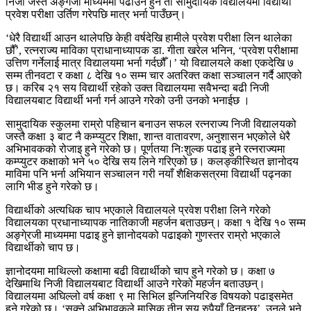
निजी जस्तै अङ्गेजी माध्यममा पढाउने हुने ती सामुदायिक विद्यालयमा विद्यार्थी
प्रवेश परीक्षा उर्तिण गरेपछि मात्र भर्ना पाउँछन्।
‘धेरै विद्यार्थी आउन थालेपछि केही वर्षदेखि हामीले प्रवेश परीक्षा लिन थालेका
छौँ’, रत्नराज्य माविका प्राधानाध्यापक डा. गीता खरेल भनिन, ‘प्रवेश परीक्षामा
उत्तिण गर्नेलाई मात्र विद्यालयमा भर्ना गर्दछौँ।’ यो विद्यालयले कक्षा एकदेखि ७
सम्म तीनवटा र कक्षा ८ देखि १० सम्म चार अतरिक्त कक्षा सञ्चालन गर्दै आएको
छ। करिब २१ सय विद्यार्थी रहेको उक्त विद्यालयमा सवैभन्दा बढी निजी
विद्यालयबाट विद्यार्थी भर्ना गर्न आउने गरेको उनी उनको भनाईछ ।
सामुदायिक स्कुलमा राम्रो पहिचान बनाउन सफल रत्नराज्य निजी विद्यालयको
जस्तै कक्षा ३ बाट नै कम्प्युटर शिक्षा, शान्त वातावरण, अनुशासन भएकोले धेरै
अभिभावकको रोजाइ हुने गरेको छ। पूर्णतया निःशुल्क पढाइ हुने रत्नराज्यमा
कम्प्युटर कक्षाको भने ५० देखि सय लिने गरिएको छ। कलङ्कीस्थित ज्ञानोदय
माविमा पनि भर्ना अभियान सञ्चालन गरी नयाँ शैक्षिकसत्रमा विद्यार्थी पढ्नका
लागि भीड हुने गरेको छ।
विद्यार्थीको अत्यधिक चाप भएकाले विद्यालयले प्रवेश परीक्षा लिने गरेको
विद्यालयका प्रधानाध्यापक नातिकाजी महर्जन बताउछन्। कक्षा १ देखि १० सम्म
अङ्गे्रजी माध्यममा पढाइ हुने ज्ञानोदयको पढाइको गुणस्तर राम्रो भएकाले
विद्यार्थीको चाप छ।
ज्ञानोदयमा माथिल्लो कक्षामा बढी विद्यार्थीको चाप हुने गरेको छ। कक्षा ७
देखिमाथि निजी विद्यालयबाट विद्यार्थी आउने गरेको महर्जन बताउछन्।
विद्यालयमा अघिल्लो वर्ष कक्षा ९ मा सिभिल इन्जिनियरिङ विषयको पढाइसमेत
हुने गरेको छ। ‘सक्ने अभिभावकले मासिक तीन सय रुपैयाँ दिनुहुन्छ’, उनले भने,