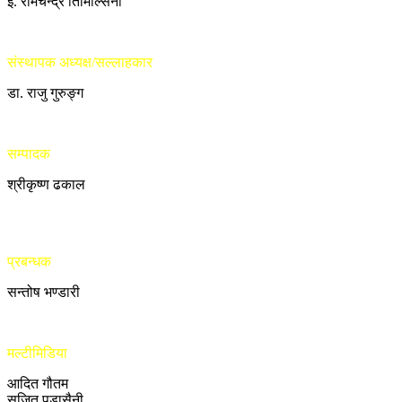
ई. रामचन्द्र तिमिल्सिना
संस्थापक अध्यक्ष/सल्लाहकार
डा. राजु गुरुङ्ग
सम्पादक
श्रीकृष्ण ढकाल
प्रबन्धक
सन्तोष भण्डारी
मल्टीमिडिया
आदित गौतम
सुजित पुडासैनी