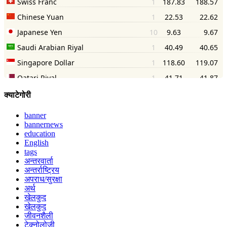
क्याटेगोरी
banner
bannernews
education
English
tags
अन्तरवार्ता
अन्तर्राष्ट्रिय
अपराध/सुरक्षा
अर्थ
खेलकुद
खेलकुद
जीवनशैली
टेक्नोलोजी