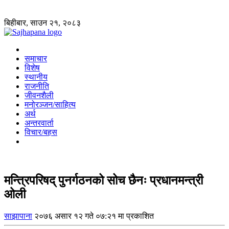
बिहीबार, साउन २१, २०८३
समाचार
विशेष
स्थानीय
राजनीति
जीवनशैली
मनोरञ्जन/साहित्य
अर्थ
अन्तरवार्ता
विचार/बहस
मन्त्रिपरिषद् पुनर्गठनको सोच छैनः प्रधानमन्त्री
ओली
साझापाना
२०७६ असार १२ गते ०७:२१ मा प्रकाशित