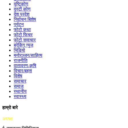
दृष्टिकोण
दृस्टी कोण
देश परदेश
निर्वाचन बिशेष
पर्यटन
फोटो कथा
फोटो फिचर
फोटो समाचार
ब्रेकिंग न्युज
भिडियो
मनोरञ्जन/साहित्य
राजनीति
वातावरण-कृषि
विचार/बहस
विशेष
समाचार
समाज
स्थानीय
स्वास्थ्य
हाम्रो बारे
अध्यक्ष