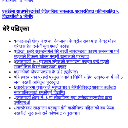
एसईईमा साउथवेस्टर्नको ऐतिहासिक सफलता, शतप्रतिशत नतिजासहित ५
विद्यार्थीको ४ जीपीए
धेरै पढिएका
१
काठमाडौं क्षेत्र नं ७ का नेकपाका केन्द्रीय सदस्य ज्ञानेन्द्र मोहन
श्रेष्ठसहित दर्जनौं युवा एमाले प्रवेश
२
टोखा–छहरे सुरुङमार्गले धेरै बस्ती मापदण्डका कारण समस्यामा पर्ने
भएकाले विकल्प खोज्न मन्त्री खनालको प्रस्ताव
३
काठमाडौं–७ : प्रकाश श्रेष्ठको सम्भावना मजबुत बन्दै गएको
राजनीतिक विश्लेषकहरूको बुझाइ
४
एमालेको घोषणापत्रमा के छ ? (पूर्णपाठ)
५
सिंहदरबारका प्रहरी प्रमुख जनार्दन घिमिरे सहित उत्कृष्ठ कार्य गर्ने ३
जना प्रहरी अधिकृत पुरस्कृत
६
तारकेश्वरमा युवाहरुले भ्रष्टाचार र बेथितिविरुद्ध आवाज उठाँउदा
नगरपालिकाको धम्कीपूर्ण विज्ञप्ति
७
काठमाडौं क्षेत्र नं. ६ मा लोकप्रिय युवा उम्मेदवारहरूबीच कडा
प्रतिस्पर्धा
८
तारकेश्वर साङ्गला पटापुमा ईभी गाडीभित्र महिलाको शव फेला,
प्रहरीले सुरु गर्‍यो सबै कोणबाट अनुसन्धान