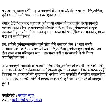
१२ असार, काठमाडौँ । प्रधानमन्त्री केपी शर्मा ओलीले तत्काल मन्त्रिपरिषद्
पुर्नगठन गर्ने कुनै सोच नभएको बताएका छन ।
नेपाल टेलिभिजनबाट प्रशारण हुने कथा नेपालको जनतासँग प्रधानमन्त्री
नामको एउटा शोमा प्रधानमन्त्री ओलीले मन्त्रिपरिषद् पुर्नगठनबारे आफूले
तत्काल केही नसोचेको बताएका हुन । उनले भने ‘मन्त्रीमण्डल भनेको पुर्नगठन
गर्दा हुन सक्ने चिज हो ।
तर, अहिले पुर्नगठनसम्वन्धि कुनै सोच मैले बनाएको छैन ।’ यता उनकै
सचिवालयका कतिपय सदस्यले अब मन्त्रिपरिषद् पुनर्गठन हुन्छ भन्दै तलाउमा
ढुंगा हान्ने काम गरिरहेका छन । सबैभन्दा बढी त प्रचण्डले नै यो विषय
उचालिरहेका छन ।
प्रधानमन्त्री निकटकै कतिपयले मन्त्रिपरिद् पुनर्गठनको तयारी भइरहेको भन्दै
समाचार लेखाउने र नेकपाका अर्का अध्यक्ष पुष्पकमल दाहालले पटक पटक त्यही
विषयमा प्रधानमन्त्रीसँग कुराकानी भैरहेको भन्दै राजनीति नै तरंगित बनाइरहेको
समयमा प्रधानमन्त्री ओलीले तत्कालन त्यस्तो कुनै सम्भवना नरहेको बताएका
हुन ।
क्याटेगोरी :
ब्रेकिंग न्युज
ट्याग :
#मन्त्रिपरिषद् पुनर्गठन