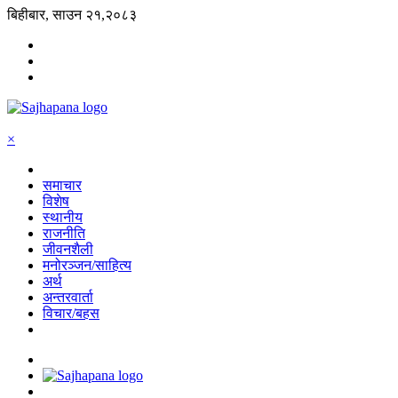
बिहीबार, साउन २१,२०८३
×
समाचार
विशेष
स्थानीय
राजनीति
जीवनशैली
मनोरञ्जन/साहित्य
अर्थ
अन्तरवार्ता
विचार/बहस