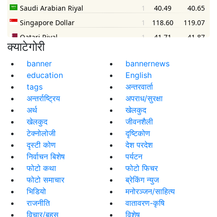
क्याटेगोरी
banner
bannernews
education
English
tags
अन्तरवार्ता
अन्तर्राष्ट्रिय
अपराध/सुरक्षा
अर्थ
खेलकुद
खेलकुद
जीवनशैली
टेक्नोलोजी
दृष्टिकोण
दृस्टी कोण
देश परदेश
निर्वाचन बिशेष
पर्यटन
फोटो कथा
फोटो फिचर
फोटो समाचार
ब्रेकिंग न्युज
भिडियो
मनोरञ्जन/साहित्य
राजनीति
वातावरण-कृषि
विचार/बहस
विशेष