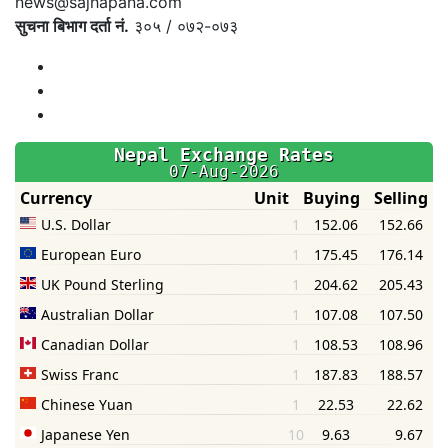
news@sajhapana.com
सुचना बिभाग दर्ता नं.
३०५ / ०७२-०७३