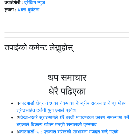
क्याटेगोरी :
ब्रेकिंग न्युज
ट्याग :
#बस दुर्घटना
तपाईको कमेन्ट लेख्नुहोस्
थप समाचार
धेरै पढिएका
१
काठमाडौं क्षेत्र नं ७ का नेकपाका केन्द्रीय सदस्य ज्ञानेन्द्र मोहन
श्रेष्ठसहित दर्जनौं युवा एमाले प्रवेश
२
टोखा–छहरे सुरुङमार्गले धेरै बस्ती मापदण्डका कारण समस्यामा पर्ने
भएकाले विकल्प खोज्न मन्त्री खनालको प्रस्ताव
३
काठमाडौं–७ : प्रकाश श्रेष्ठको सम्भावना मजबुत बन्दै गएको