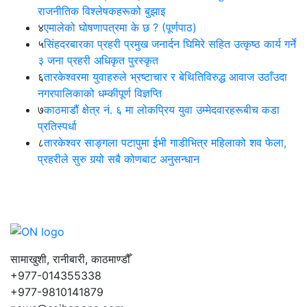
राजनीतिक विश्लेषकहरूको बुझाइ
४
एमालेको घोषणापत्रमा के छ ? (पूर्णपाठ)
५
सिंहदरबारका प्रहरी प्रमुख जनार्दन घिमिरे सहित उत्कृष्ठ कार्य गर्ने
३ जना प्रहरी अधिकृत पुरस्कृत
६
तारकेश्वरमा युवाहरुले भ्रष्टाचार र बेथितिविरुद्ध आवाज उठाँउदा
नगरपालिकाको धम्कीपूर्ण विज्ञप्ति
७
काठमाडौं क्षेत्र नं. ६ मा लोकप्रिय युवा उम्मेदवारहरूबीच कडा
प्रतिस्पर्धा
८
तारकेश्वर साङ्गला पटापुमा ईभी गाडीभित्र महिलाको शव फेला,
प्रहरीले सुरु गर्‍यो सबै कोणबाट अनुसन्धान
सामाखुशी, रानीबारी, काठमाण्डौँ
+977-014355338
+977-9810141879