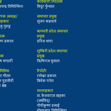
्ष
कार्यकारी निर्देशक
मचन्द्र तिमिल्सिना
विदुर फुँयाल
ापक अध्यक्ष/
समाचार प्रमुख
ाहकार
सुजन बज्रचार्य
जु गुरुङ्ग
बागमती प्रदेश समाचार
ादक
प्रमुख
कृष्ण ढकाल
प्रनिश थापा
लुम्बिनी प्रदेश समाचार
्धक
प्रमुख
ष भण्डारी
ऋिषिराज भुसाल
ीमिडिया
रिपोर्टर
त गौतम
रामेश्वर ढकाल
त पुडासैनी
बिवेक पनेरु
श्रेष्ठ
सल्लाहकार
डा. केशवराज खड्का
(अर्थविद्)
गोपीकृष्ण प्रसाई
होमप्रसाद तिमिल्सिना