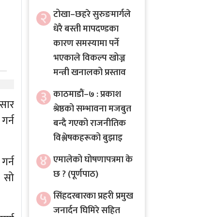
२
टोखा–छहरे सुरुङमार्गले
धेरै बस्ती मापदण्डका
कारण समस्यामा पर्ने
भएकाले विकल्प खोज्न
मन्त्री खनालको प्रस्ताव
३
काठमाडौं–७ : प्रकाश
ुसार
श्रेष्ठको सम्भावना मजबुत
गर्न
बन्दै गएको राजनीतिक
विश्लेषकहरूको बुझाइ
४
एमालेको घोषणापत्रमा के
गर्न
छ ? (पूर्णपाठ)
ो सो
५
सिंहदरबारका प्रहरी प्रमुख
जनार्दन घिमिरे सहित