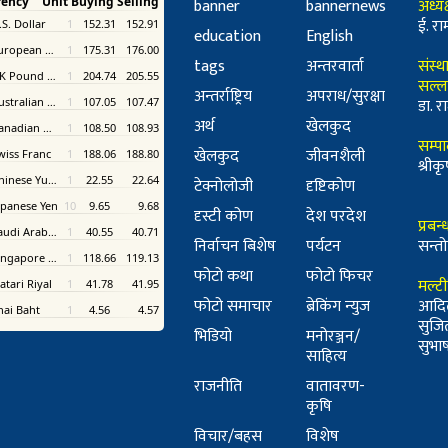
banner
bannernews
अध्यक
ई. रा
education
English
tags
अन्तरवार्ता
संस्थ
सल्ल
अन्तर्राष्ट्रिय
अपराध/सुरक्षा
डा. रा
अर्थ
खेलकुद
सम्प
खेलकुद
जीवनशैली
श्री
टेक्नोलोजी
दृष्टिकोण
दृस्टी कोण
देश परदेश
प्रबन
निर्वाचन बिशेष
पर्यटन
सन्तो
फोटो कथा
फोटो फिचर
मल्ट
फोटो समाचार
ब्रेकिंग न्युज
आदि
सुजि
भिडियो
मनोरञ्जन/
सुभाष 
साहित्य
राजनीति
वातावरण-
कृषि
विचार/बहस
विशेष