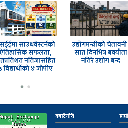
द्योगमन्त्रीको चेतावनी :
ओली सरकारको पालाम
सात दिनभित्र बक्यौता
सुरु भएको एरोस्पेस
नतिरे उद्योग बन्द
शिक्षा पहल आठ
वर्षपछि…
क्याटेगोरी
हाम्र