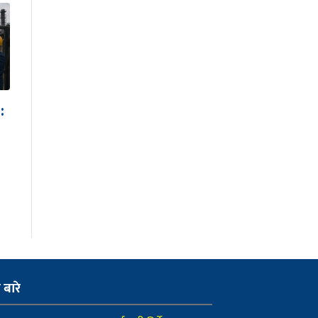
ा
टेक्सपायर कलेजको
नेतृत्वमा आशिष प्रसाईं र
ओमकार बस्नेत नियुक्त
ो बारे