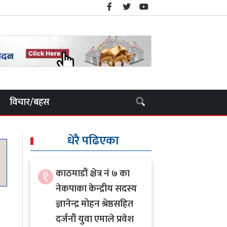
विचार/बहस
धेरै पढिएका
१
काठमाडौं क्षेत्र नं ७ का
नेकपाका केन्द्रीय सदस्य
ज्ञानेन्द्र मोहन श्रेष्ठसहित
दर्जनौं युवा एमाले प्रवेश