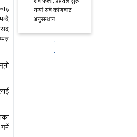
शव फेला, प्रहरीले सुरु
ाह्र
गर्‍यो सबै कोणबाट
न्दै
अनुसन्धान
ांसद
पन्न
नूनी
ेलाई
रणका
र्ने