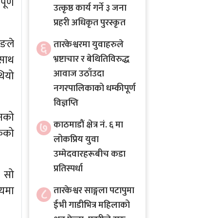
ूर्ण
उत्कृष्ठ कार्य गर्ने ३ जना
प्रहरी अधिकृत पुरस्कृत
िङले
६
तारकेश्वरमा युवाहरुले
 साथ
भ्रष्टाचार र बेथितिविरुद्ध
आवाज उठाँउदा
थियो
नगरपालिकाको धम्कीपूर्ण
विज्ञप्ति
शनको
७
काठमाडौं क्षेत्र नं. ६ मा
केको
लोकप्रिय युवा
उम्मेदवारहरूबीच कडा
प्रतिस्पर्धा
 सो
मयमा
८
तारकेश्वर साङ्गला पटापुमा
ईभी गाडीभित्र महिलाको