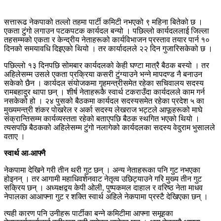
सत्तारूढ नेकपाको तल्लो तहमा पार्टी कमिटी नभएको ९ महिना बितेको छ ।
एकता टुंगो लगाउन पटकपटक कार्यदल बन्यो । पछिल्लो कार्यदललाई जिल्ला
तहसम्मको एकता र केन्द्रीय नेताहरूको कार्यविभाजन प्रस्ताव तयार पार्न १०
दिनको समयावधि दिइएको थियो । तर कार्यादलले २२ दिन गुजारिसकेको छ ।
पछिल्लो १३ दिनपछि सोमबार कार्यदलको केही घण्टा मात्रै बैठक बस्यो । तर
अहिलेसम्म उसले एकता प्रक्रिया कसरी टुंग्याउने भन्ने मापदण्ड नै बनाउन
सकेको छैन । कार्यदल संयोजकमा गृहमन्त्रीसमेत रहेका सचिवालय सदस्य
रामबहादुर थापा छन् । शीर्ष नेताहरूकै स्वार्थ टकराउँदा कार्यदलले काम गर्न
नसकेको हो । २४ पुसको बैठकमा कार्यदल सदस्यसमेत रहेका प्रदेश ५ का
मुख्यमन्त्री शंकर पोखरेल र अर्का सदस्य लेखराज भट्टले आफूहरूको माघे
संक्रान्तिसम्म कार्यव्यस्तता रहेको बताएपछि बैठक स्थगित भएको थियो ।
त्यसपछि बैठकको अहिलेसम्म टुंगो नलागेको कार्यदलका सदस्य वेदुराम भुसालले
वताए ।
स्वार्थ आ-आफ्नै
नेकपामा देखिने गरी तीन थरी गुट छन् । अन्य नेताहरूका पनि गुट नभएका
होइनन् । तर आगामी महाधिवशेनवाट नेतृत्व उछिट्याउने गरि मुख्य तीन गुट
सक्रिय छन् । अध्यक्षद्वय केपी ओली, पुष्पकमल दाहाल र वरिष्ठ नेता माधव
नेपालका आआफ्ना गुट र शक्ति स्वार्थ अहिले नेकपामा प्रस्टै देखिएका छन् ।
त्यही कारण पनि उनीहरू पार्टीका बन्ने कमिटीमा आफ्ना समूहका