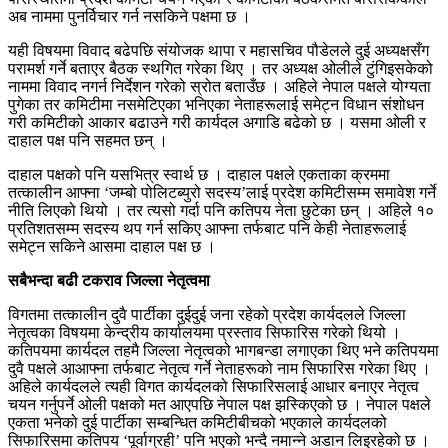
अब नाममा पुनर्विचार गर्न नसकिने पक्षमा छ ।
यही विषयमा विवाद बढेपछि संयोजक थापा र महासचिव पौडेलले दुई अध्यक्षसँग
परामर्श गर्ने बताएर बैठक स्थगित गरेका थिए । तर अध्यक्ष ओलीले टुंगिइसकेको
नाममा विवाद नगर्न निर्देशन गरेको स्रोत बताउँछ । अहिले नेपाल पक्षले योग्यता
पुगेका तर कमिटीमा नसमेटिएका भनिएका नेताहरूलाई समेट्न विधान संशोधन
गरी कमिटीको आकार बढाउने गरी कार्यदल अगाडि बढेको छ । यसमा ओली र
दाहाल पक्ष पनि सहमत छन् ।
दाहाल पक्षको पनि यसभित्र स्वार्थ छ । दाहाल पक्षले एकताका क्रममा
तत्कालीन आफ्ना ‘जम्बो पोलिटब्युरो सदस्य’लाई प्रदेश कमिटीसम्म समावेश गर्ने
नीति लिएको थियो । तर त्यसो गर्दा पनि कतिपय नेता छुटेका छन् । अहिले १०
प्रतिशतसम्म सदस्य थप गर्न सकिए आफ्ना तर्फबाट पनि केही नेताहरूलाई
समेट्न सकिने आसमा दाहाल पक्ष छ ।
सबैभन्दा बढी टकराव जिल्ला नेतृत्वमा
विगतमा तत्कालीन दुवै पार्टीका दुईदुई जना रहेको प्रदेश कार्यदलले जिल्ला
नेतृत्वका विषयमा केन्द्रीय कार्यालयमा प्रस्ताव सिफारिस गरेको थियो ।
कतिपयमा कार्यदल तहमै जिल्ला नेतृत्वको भागबन्डा लगाएका थिए भने कतिपयमा
दुवै पक्षले आआफ्ना तर्फबाट नेतृत्व गर्ने नेताहरूको नाम सिफारिस गरेका थिए ।
अहिले कार्यदलले त्यही विगत कार्यदलको सिफारिसलाई आधार बनाएर नेतृत्व
चयन गर्नुपर्ने ओली पक्षको मत आएपछि नेपाल पक्ष झस्किएको छ । नेपाल पक्षले
एकता भनेको दुई पार्टीका सम्बन्धित कमिटीबीचको भएकाले कार्यदलको
सिफारिसमा कतिपय ‘पूर्वाग्रही’ पनि भएको भन्दै नमान्ने अडान लिइरहेको छ ।