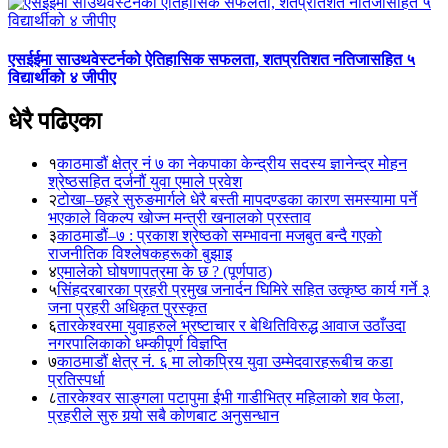
एसईईमा साउथवेस्टर्नको ऐतिहासिक सफलता, शतप्रतिशत नतिजासहित ५
विद्यार्थीको ४ जीपीए
धेरै पढिएका
१
काठमाडौं क्षेत्र नं ७ का नेकपाका केन्द्रीय सदस्य ज्ञानेन्द्र मोहन
श्रेष्ठसहित दर्जनौं युवा एमाले प्रवेश
२
टोखा–छहरे सुरुङमार्गले धेरै बस्ती मापदण्डका कारण समस्यामा पर्ने
भएकाले विकल्प खोज्न मन्त्री खनालको प्रस्ताव
३
काठमाडौं–७ : प्रकाश श्रेष्ठको सम्भावना मजबुत बन्दै गएको
राजनीतिक विश्लेषकहरूको बुझाइ
४
एमालेको घोषणापत्रमा के छ ? (पूर्णपाठ)
५
सिंहदरबारका प्रहरी प्रमुख जनार्दन घिमिरे सहित उत्कृष्ठ कार्य गर्ने ३
जना प्रहरी अधिकृत पुरस्कृत
६
तारकेश्वरमा युवाहरुले भ्रष्टाचार र बेथितिविरुद्ध आवाज उठाँउदा
नगरपालिकाको धम्कीपूर्ण विज्ञप्ति
७
काठमाडौं क्षेत्र नं. ६ मा लोकप्रिय युवा उम्मेदवारहरूबीच कडा
प्रतिस्पर्धा
८
तारकेश्वर साङ्गला पटापुमा ईभी गाडीभित्र महिलाको शव फेला,
प्रहरीले सुरु गर्‍यो सबै कोणबाट अनुसन्धान