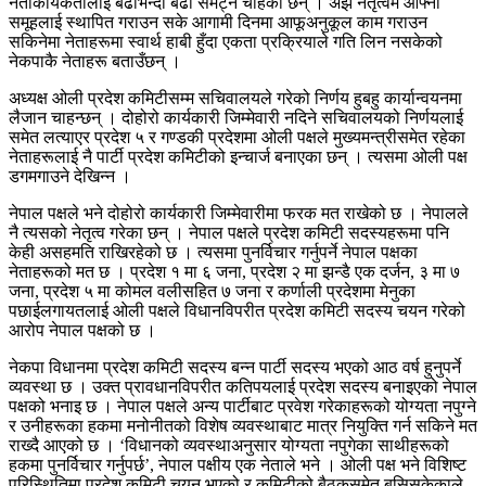
नेताकार्यकर्तालाई बढीभन्दा बढी समेट्न चाहेका छन् । अझ नेतृत्वमै आफ्ना
समूहलाई स्थापित गराउन सके आगामी दिनमा आफूअनुकूल काम गराउन
सकिनेमा नेताहरूमा स्वार्थ हाबी हुँदा एकता प्रक्रियाले गति लिन नसकेको
नेकपाकै नेताहरू बताउँछन् ।
अध्यक्ष ओली प्रदेश कमिटीसम्म सचिवालयले गरेको निर्णय हुबहु कार्यान्वयनमा
लैजान चाहन्छन् । दोहोरो कार्यकारी जिम्मेवारी नदिने सचिवालयको निर्णयलाई
समेत लत्याएर प्रदेश ५ र गण्डकी प्रदेशमा ओली पक्षले मुख्यमन्त्रीसमेत रहेका
नेताहरूलाई नै पार्टी प्रदेश कमिटीको इन्चार्ज बनाएका छन् । त्यसमा ओली पक्ष
डगमगाउने देखिन्न ।
नेपाल पक्षले भने दोहोरो कार्यकारी जिम्मेवारीमा फरक मत राखेको छ । नेपालले
नै त्यसको नेतृत्व गरेका छन् । नेपाल पक्षले प्रदेश कमिटी सदस्यहरूमा पनि
केही असहमति राखिरहेको छ । त्यसमा पुनर्विचार गर्नुपर्ने नेपाल पक्षका
नेताहरूको मत छ । प्रदेश १ मा ६ जना, प्रदेश २ मा झन्डै एक दर्जन, ३ मा ७
जना, प्रदेश ५ मा कोमल वलीसहित ७ जना र कर्णाली प्रदेशमा मेनुका
पछाईलगायतलाई ओली पक्षले विधानविपरीत प्रदेश कमिटी सदस्य चयन गरेको
आरोप नेपाल पक्षको छ ।
नेकपा विधानमा प्रदेश कमिटी सदस्य बन्न पार्टी सदस्य भएको आठ वर्ष हुनुपर्ने
व्यवस्था छ । उक्त प्रावधानविपरीत कतिपयलाई प्रदेश सदस्य बनाइएको नेपाल
पक्षको भनाइ छ । नेपाल पक्षले अन्य पार्टीबाट प्रवेश गरेकाहरूको योग्यता नपुग्ने
र उनीहरूका हकमा मनोनीतको विशेष व्यवस्थाबाट मात्र नियुक्ति गर्न सकिने मत
राख्दै आएको छ । ‘विधानको व्यवस्थाअनुसार योग्यता नपुगेका साथीहरूको
हकमा पुनर्विचार गर्नुपर्छ’, नेपाल पक्षीय एक नेताले भने । ओली पक्ष भने विशिष्ट
परिस्थितिमा प्रदेश कमिटी चयन भएको र कमिटीको बैठकसमेत बसिसकेकाले