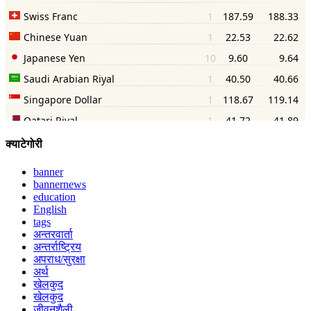
क्याटेगोरी
banner
bannernews
education
English
tags
अन्तरवार्ता
अन्तर्राष्ट्रिय
अपराध/सुरक्षा
अर्थ
खेलकुद
खेलकुद
जीवनशैली