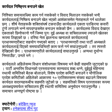
कार्यदल निष्क्रिय बनाउने खेल
निश्चित समायावधिमा काम गर्न नसकेको र विवाद मिलाउन नसकेको भन्दै
कार्यदललाई निष्किय बनाउने खेल भएको आशंकासमेत नेताहरूले गर्न थालेका
छन् । शीर्ष नेताहरूकै शक्तिसंघर्ष टकराउँदा कार्यदलले एकता प्रक्रिया कसरी
टुंगो लगाउने भन्ने मापदण्डसमेत बनाउन सकेको छैन । कार्यदलमा विवाद देखाएर
एकताको छिनोफानो गर्ने जिम्मा पुनः दुई अध्यक्ष वा सचिवालयमा ल्याउने खेलका
रूपमा लिइएको छ । वरिष्ठ नेता झलनाथ खनालले कार्यदललाई
प्रधानमन्त्रीबाट सहयोग नभएको बताए । ‘प्रधानमन्त्री तथा पार्टी अध्यक्षले
कार्यदललाई दिएको समयावधिभित्रै काम फत्ते गर्न सघाउनुपथ्र्यो । तर त्यस्तो
देखिएको छैन । प्रधानमन्त्रीले कार्यदललाई सघाउनुपर्छ । अन्यथा दुर्भाग्य
निम्ताउँछ’, उनले भने ।
कार्यदलले अहिलेसम्म विधान संशोधनका विषयमा भने केही सहमति जुटाएको छ
। पार्टी अन्तरिम विधानको प्रस्तावनामा साम्यवाद शब्द थप्ने, दुईदुई महिनामा
स्थायी समितिको बैठक बोलाउने, विशेष प्रदेश कमिटी बनाउने र भौगोलिक
प्रदेश कमिटीको अहिलेको आकारमा १० प्रतिशतसम्म संख्या बढाउने विषयमा
कार्यदल सदस्यहरूबीच सहमति जुटेको छ । सहमतिको विषय प्रस्तावका रूपमा
अध्यक्षद्वयमार्फत सचिवालय हुँदै स्थायी समितिमा अनुमोदन गराउनुपर्नेछ ।
समाचार अन्नपूर्ण पोष्टमा छ ।
क्याटेगोरी :
ब्रेकिंग न्युज
ट्याग :
#नेकपामा तीन गुट