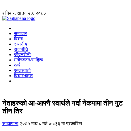
शनिबार, साउन २३, २०८३
समाचार
विशेष
स्थानीय
राजनीति
जीवनशैली
मनोरञ्जन/साहित्य
अर्थ
अन्तरवार्ता
विचार/बहस
नेताहरुको आ-आफ्नै स्वार्थले गर्दा नेकपामा तीन गुट
तीन तिर
साझापाना
२०७५ माघ ८ गते ०५:३३ मा प्रकाशित