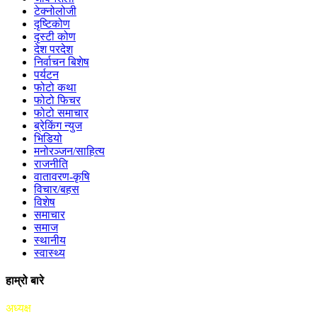
टेक्नोलोजी
दृष्टिकोण
दृस्टी कोण
देश परदेश
निर्वाचन बिशेष
पर्यटन
फोटो कथा
फोटो फिचर
फोटो समाचार
ब्रेकिंग न्युज
भिडियो
मनोरञ्जन/साहित्य
राजनीति
वातावरण-कृषि
विचार/बहस
विशेष
समाचार
समाज
स्थानीय
स्वास्थ्य
हाम्रो बारे
अध्यक्ष