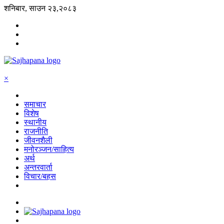
शनिबार, साउन २३,२०८३
×
समाचार
विशेष
स्थानीय
राजनीति
जीवनशैली
मनोरञ्जन/साहित्य
अर्थ
अन्तरवार्ता
विचार/बहस