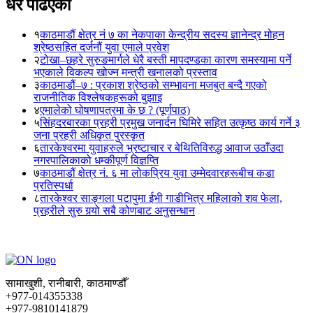
धेरै पढिएका
१
काठमाडौं क्षेत्र नं ७ का नेकपाका केन्द्रीय सदस्य ज्ञानेन्द्र मोहन
श्रेष्ठसहित दर्जनौं युवा एमाले प्रवेश
२
टोखा–छहरे सुरुङमार्गले धेरै बस्ती मापदण्डका कारण समस्यामा पर्ने
भएकाले विकल्प खोज्न मन्त्री खनालको प्रस्ताव
३
काठमाडौं–७ : प्रकाश श्रेष्ठको सम्भावना मजबुत बन्दै गएको
राजनीतिक विश्लेषकहरूको बुझाइ
४
एमालेको घोषणापत्रमा के छ ? (पूर्णपाठ)
५
सिंहदरबारका प्रहरी प्रमुख जनार्दन घिमिरे सहित उत्कृष्ठ कार्य गर्ने ३
जना प्रहरी अधिकृत पुरस्कृत
६
तारकेश्वरमा युवाहरुले भ्रष्टाचार र बेथितिविरुद्ध आवाज उठाँउदा
नगरपालिकाको धम्कीपूर्ण विज्ञप्ति
७
काठमाडौं क्षेत्र नं. ६ मा लोकप्रिय युवा उम्मेदवारहरूबीच कडा
प्रतिस्पर्धा
८
तारकेश्वर साङ्गला पटापुमा ईभी गाडीभित्र महिलाको शव फेला,
प्रहरीले सुरु गर्‍यो सबै कोणबाट अनुसन्धान
सामाखुशी, रानीबारी, काठमाण्डौँ
+977-014355338
+977-9810141879