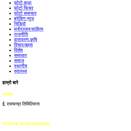
फोटो कथा
फोटो फिचर
फोटो समाचार
ब्रेकिंग न्युज
भिडियो
मनोरञ्जन/साहित्य
राजनीति
वातावरण-कृषि
विचार/बहस
विशेष
समाचार
समाज
स्थानीय
स्वास्थ्य
हाम्रो बारे
अध्यक्ष
ई. रामचन्द्र तिमिल्सिना
संस्थापक अध्यक्ष/सल्लाहकार