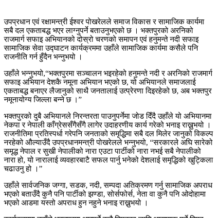
उपप्रधान एवं रक्षामन्त्री ईश्वर पोखरेलले समाज विकास र सामाजिक कार्यमा
सबै दल एकताबद्ध भएर लाग्नुपर्ने बताउनुभएको छ । भक्तपुरको अरनिको
राजमार्ग सफाइ अभियानको दोस्रो चरणको समापन एवं हनुमन्ते नदी सफाइ
सामाजिक सेवा उद्घाटन कार्यक्रममा उहाँले सामाजिक कार्यमा कसैले पनि
राजनीति गर्न हुँदैन भन्नुभयो ।
उहाँले भन्नुभयो,“भक्तपुरमा सञ्चालन भइरहेको हनुमन्ते नदी र अरनिको राजमार्ग
सफाइ अभियान देशकै नमूना अभियान भएको छ, यो अभियानले समाजलाई
एकताबद्ध बनाएर लैजानुको साथै जनतालाई उत्प्रेरणा दिइरहेको छ, अब भक्तपुर
नमूनायोग्य जिल्ला बन्ने छ ।”
भक्तपुरको दुबै अभियानले निरन्तरता पाउनुपर्नेमा जोड दिँदै उहाँले यो अभियानमा
नेकपा र नेपाली काँग्रेससँगैसँगै लागेर उदाहरणीय कार्य गरेको भनाइ राख्नुभयो ।
राजनीतिमा प्रतिस्पर्धा गरेपनि जनताको समृद्धिमा सबै दल मिलेर जानुको विकल्प
नरहेको औल्याउँदै उपप्रधानमन्त्री पोखरेलले भन्नुभयो, “सरकारले अघि सारेको
समृद्ध नेपाल र सुखी नेपालीको नारा एउटा पार्टीको नारा नभई सबै नेपालीको
नारा हो, यो नारालाई व्यवहारबाटै सफल पार्नु भनेको देशलाई समृद्धिको खुट्किला
चढाउनु हो ।”
उहाँले सार्वजनिक जग्गा, सडक, नदी, सम्पदा अतिक्रमण गर्नु सामाजिक अपराध
भएको बताउँदै कुनै पनि पार्टीको झण्डा, सोर्सफोर्स, नेता वा कुनै पनि ओदोहामा
भएको आडमा यस्तो अपराध हुन नहुने भनाइ राख्नुभयो ।