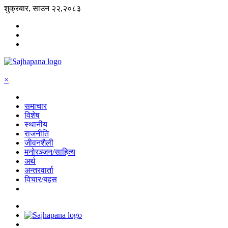
शुक्रबार, साउन २२,२०८३
×
समाचार
विशेष
स्थानीय
राजनीति
जीवनशैली
मनोरञ्जन/साहित्य
अर्थ
अन्तरवार्ता
विचार/बहस