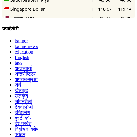
क्याटेगोरी
banner
bannernews
education
English
tags
अन्तरवार्ता
अन्तर्राष्ट्रिय
अपराध/सुरक्षा
अर्थ
खेलकुद
खेलकुद
जीवनशैली
टेक्नोलोजी
दृष्टिकोण
दृस्टी कोण
देश परदेश
निर्वाचन बिशेष
पर्यटन