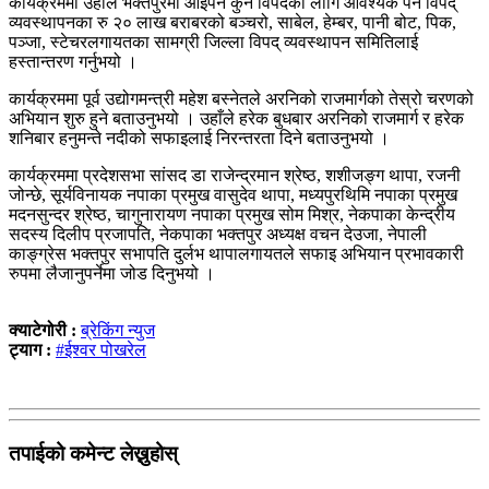
कार्यक्रममा उहाँले भक्तपुरमा आइपर्ने कुनै विपदका लागि आवश्यक पर्ने विपद्
व्यवस्थापनका रु २० लाख बराबरको बञ्चरो, साबेल, हेम्बर, पानी बोट, पिक,
पञ्जा, स्टेचरलगायतका सामग्री जिल्ला विपद् व्यवस्थापन समितिलाई
हस्तान्तरण गर्नुभयो ।
कार्यक्रममा पूर्व उद्योगमन्त्री महेश बस्नेतले अरनिको राजमार्गको तेस्रो चरणको
अभियान शुरु हुने बताउनुभयो । उहाँले हरेक बुधबार अरनिको राजमार्ग र हरेक
शनिबार हनुमन्ते नदीको सफाइलाई निरन्तरता दिने बताउनुभयो ।
कार्यक्रममा प्रदेशसभा सांसद डा राजेन्द्रमान श्रेष्ठ, शशीजङ्ग थापा, रजनी
जोन्छे, सूर्यविनायक नपाका प्रमुख वासुदेव थापा, मध्यपुरथिमि नपाका प्रमुख
मदनसुन्दर श्रेष्ठ, चागुनारायण नपाका प्रमुख सोम मिश्र, नेकपाका केन्द्रीय
सदस्य दिलीप प्रजापति, नेकपाका भक्तपुर अध्यक्ष वचन देउजा, नेपाली
काङ्ग्रेस भक्तपुर सभापति दुर्लभ थापालगायतले सफाइ अभियान प्रभावकारी
रुपमा लैजानुपर्नेमा जोड दिनुभयो ।
क्याटेगोरी :
ब्रेकिंग न्युज
ट्याग :
#ईश्वर पोखरेल
तपाईको कमेन्ट लेख्नुहोस्