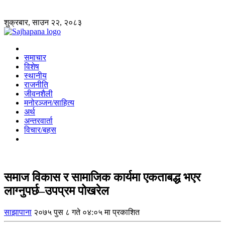
शुक्रबार, साउन २२, २०८३
समाचार
विशेष
स्थानीय
राजनीति
जीवनशैली
मनोरञ्जन/साहित्य
अर्थ
अन्तरवार्ता
विचार/बहस
समाज विकास र सामाजिक कार्यमा एकताबद्ध भएर
लाग्नुपर्छ–उपप्रम पोखरेल
साझापाना
२०७५ पुस ८ गते ०४:०५ मा प्रकाशित