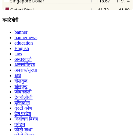
क्याटेगोरी
banner
bannernews
education
English
tags
अन्तरवार्ता
अन्तर्राष्ट्रिय
अपराध/सुरक्षा
अर्थ
खेलकुद
खेलकुद
जीवनशैली
टेक्नोलोजी
दृष्टिकोण
दृस्टी कोण
देश परदेश
निर्वाचन बिशेष
पर्यटन
फोटो कथा