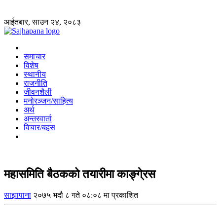
आईतबार, साउन २४, २०८३
समाचार
विशेष
स्थानीय
राजनीति
जीवनशैली
मनोरञ्जन/साहित्य
अर्थ
अन्तरवार्ता
विचार/बहस
महासमिति बैठकको तयारीमा काङ्गे्रस
साझापाना
२०७५ भदौ ८ गते ०८:०८ मा प्रकाशित