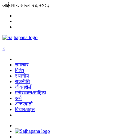
आईतबार, साउन २४,२०८३
×
समाचार
विशेष
स्थानीय
राजनीति
जीवनशैली
मनोरञ्जन/साहित्य
अर्थ
अन्तरवार्ता
विचार/बहस