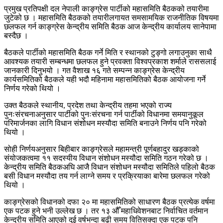
प्रमुख प्रतिपक्षी दल नेपाली काङ्ग्रेस पार्टीको महासमिति बैठकको तयारीमा
जुटेको छ । महासमिति बैठकको तयारीलगायत समसामयिक राजनीतिक विषयमा
छलफल गर्न काङ्ग्रेस केन्द्रीय समिति बैठक आज केन्द्रीय कार्यालय सानेपामा
बस्दैछ ।
बैठकले पार्टीको महासमिति बैठक गर्ने मिति र स्थानको टुङ्गो लगाउनुका साथै
आवश्यक तयारी सम्बन्धमा छलफल हुने प्रवक्ता विश्वप्रकाश शर्माले राससलाई
जानकारी दिनुभयो । गत वैशाख १६ गते सम्पन्न काङ्ग्रेस केन्द्रीय
कार्यसमितिको बैठकले यही भदौ महिनामा महासमितिको बैठक आयोजना गर्ने
निर्णय गरेको थियो ।
उक्त बैठकले स्थानीय, प्रदेश तथा केन्द्रीय तहमा भएको राज्य
पुनःसंरचनाअनुसार पार्टीको पुनःसंरचना गर्न पार्टीको विधानमा समयानुकूल
परिमार्जनका लागि विधान संशोधन मस्यौदा समिति बनाउने निर्णय पनि गरेको
थियो ।
सोही निर्णयअनुसार बिहीबार काङ्ग्रेसले महामन्त्री पूर्णबहादुर खड्काको
संयोजकत्वमा ११ सदस्यीय विधान संशोधन मस्यौदा समिति गठन गरेको छ ।
केन्द्रीय समिति बैठकअघि आजै विधान संशोधन मस्यौदा समितिले पहिलो बैठक
बसी विधान मस्यौदा तय गर्न लाग्ने समय र प्रक्रियाका बारेमा छलफल गरेको
थियो ।
काङ्ग्रेसको विधानको दफा २० मा महासमितिको साधारण बैठक प्रत्येक वर्षमा
एक पटक हुने भनी उल्लेख छ । तर १३ औँ महाधिवेशनबाट निर्वाचित वर्तमान
केन्द्रीय समिति आएको दुई वर्षभन्दा बढी समय वितिसक्दा एक पटक पनि