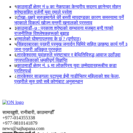
१
काठमाडौं क्षेत्र नं ७ का नेकपाका केन्द्रीय सदस्य ज्ञानेन्द्र मोहन
श्रेष्ठसहित दर्जनौं युवा एमाले प्रवेश
२
टोखा–छहरे सुरुङमार्गले धेरै बस्ती मापदण्डका कारण समस्यामा पर्ने
भएकाले विकल्प खोज्न मन्त्री खनालको प्रस्ताव
३
काठमाडौं–७ : प्रकाश श्रेष्ठको सम्भावना मजबुत बन्दै गएको
राजनीतिक विश्लेषकहरूको बुझाइ
४
एमालेको घोषणापत्रमा के छ ? (पूर्णपाठ)
५
सिंहदरबारका प्रहरी प्रमुख जनार्दन घिमिरे सहित उत्कृष्ठ कार्य गर्ने ३
जना प्रहरी अधिकृत पुरस्कृत
६
तारकेश्वरमा युवाहरुले भ्रष्टाचार र बेथितिविरुद्ध आवाज उठाँउदा
नगरपालिकाको धम्कीपूर्ण विज्ञप्ति
७
काठमाडौं क्षेत्र नं. ६ मा लोकप्रिय युवा उम्मेदवारहरूबीच कडा
प्रतिस्पर्धा
८
तारकेश्वर साङ्गला पटापुमा ईभी गाडीभित्र महिलाको शव फेला,
प्रहरीले सुरु गर्‍यो सबै कोणबाट अनुसन्धान
सामाखुशी, रानीबारी, काठमाण्डौँ
+977-014355338
+977-9810141879
news@sajhapana.com