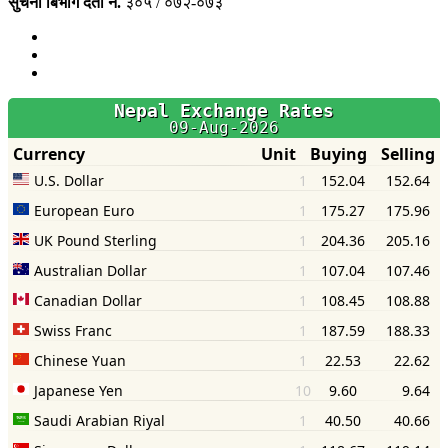
सुचना बिभाग दर्ता नं.
३०५ / ०७२-०७३