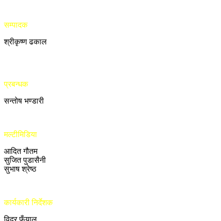
सम्पादक
श्रीकृष्ण ढकाल
प्रबन्धक
सन्तोष भण्डारी
मल्टीमिडिया
आदित गौतम
सुजित पुडासैनी
सुभाष श्रेष्ठ
कार्यकारी निर्देशक
विदुर फुँयाल