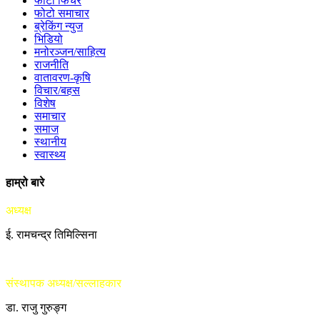
फोटो फिचर
फोटो समाचार
ब्रेकिंग न्युज
भिडियो
मनोरञ्जन/साहित्य
राजनीति
वातावरण-कृषि
विचार/बहस
विशेष
समाचार
समाज
स्थानीय
स्वास्थ्य
हाम्रो बारे
अध्यक्ष
ई. रामचन्द्र तिमिल्सिना
संस्थापक अध्यक्ष/सल्लाहकार
डा. राजु गुरुङ्ग