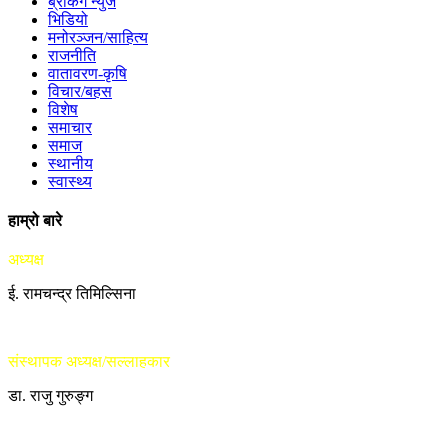
ब्रेकिंग न्युज
भिडियो
मनोरञ्जन/साहित्य
राजनीति
वातावरण-कृषि
विचार/बहस
विशेष
समाचार
समाज
स्थानीय
स्वास्थ्य
हाम्रो बारे
अध्यक्ष
ई. रामचन्द्र तिमिल्सिना
संस्थापक अध्यक्ष/सल्लाहकार
डा. राजु गुरुङ्ग