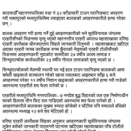
काठमाडौँ महानगरपालिका वडा नं ३२ काँडाघारी टाउन प्लानिङबाट अपहरण
गरी भक्तपुरको मध्यपुरथिमिमा ल्याइएका बालकको अपहरणकारीले हत्या गरेका
छन् ।
बालक अपहरण गरी हत्या गर्ने दुई अपहरणकारीको भने सूर्यविनायक जंगलमा
प्रहरीसँगको भिडन्तमा मृत्यु भएको महानगरीय प्रहरी अपराध महाशाखाका वरिष्ठ
प्रहरी उपरीक्षक धीरजप्रताप सिंहले जानकारी दिनुभयो । महाशाखाबाट खटिएर
आएका प्रहरी नायब उपरीक्षक रुगम कुँवरको नेतृत्वको प्रहरी टोलीसँगको
भिडन्तमा अपहरणकारी नुवाकोट सामरीका २४ वर्षीय अजय तामाङ र
सिन्धुपाल्चोक कार्यथलीका २३ वर्षीय गोपाल तामाङको मृत्यु भएको छ ।
सिन्धुपाल्चोकको मेलम्ची स्थायी घर भई हाल टाउन प्लानिङमा बालकको आमा
चमेली खड्काले सञ्चालन गरेको खाजा पसलबाट आइतबार साँझ ६ बजे
अपहरणमा परेका ११ वर्षीय निशान खड्काको अपहरणकारीले हत्या गरी गाडेको
अवस्थामा प्रहरीले शव फेला पारेको छ ।
प्रहरीले मध्यपुरथिमि नगरपालिका– ७ नगदेश बुद्ध विहारको तल एक निर्माणाधीन
घरको हिलामा तीन फिट तल गाडिएको अवस्थामा शव फेला पारेको हो ।
अपहरणकारीले बालकका मुखमा रुमाल कोचेको र घाँटीमा पनि रुमालले बाँधेको
अवस्थामा मध्याह्न १२ बजे शव भेटिएको हो ।
वरिष्ठ प्रहरी उपरीक्षक सिंहका अनुसार अपहरणकारी सूर्यविनायक जंगलमा
लुकेर बसेको जानकारी पाएलगत्तै घटनामा खटिएका महाशाखाका पाँच टोलीले