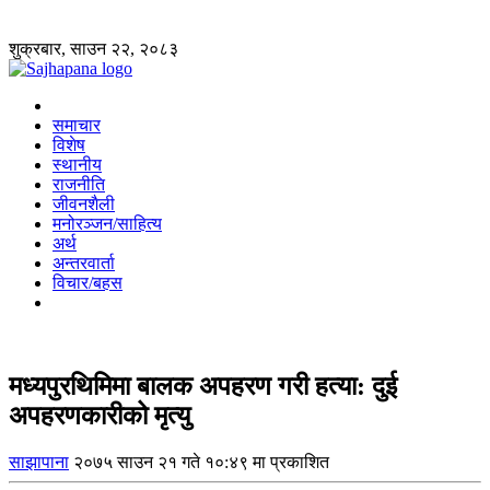
शुक्रबार, साउन २२, २०८३
समाचार
विशेष
स्थानीय
राजनीति
जीवनशैली
मनोरञ्जन/साहित्य
अर्थ
अन्तरवार्ता
विचार/बहस
मध्यपुरथिमिमा बालक अपहरण गरी हत्या: दुई
अपहरणकारीको मृत्यु
साझापाना
२०७५ साउन २१ गते १०:४९ मा प्रकाशित