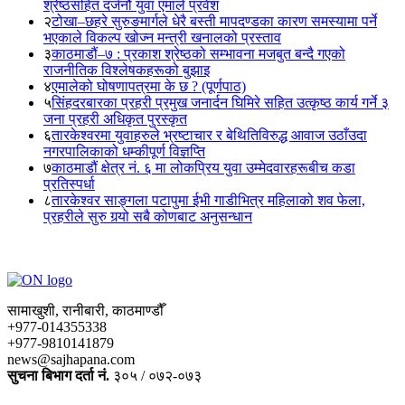
श्रेष्ठसहित दर्जनौं युवा एमाले प्रवेश
२
टोखा–छहरे सुरुङमार्गले धेरै बस्ती मापदण्डका कारण समस्यामा पर्ने
भएकाले विकल्प खोज्न मन्त्री खनालको प्रस्ताव
३
काठमाडौं–७ : प्रकाश श्रेष्ठको सम्भावना मजबुत बन्दै गएको
राजनीतिक विश्लेषकहरूको बुझाइ
४
एमालेको घोषणापत्रमा के छ ? (पूर्णपाठ)
५
सिंहदरबारका प्रहरी प्रमुख जनार्दन घिमिरे सहित उत्कृष्ठ कार्य गर्ने ३
जना प्रहरी अधिकृत पुरस्कृत
६
तारकेश्वरमा युवाहरुले भ्रष्टाचार र बेथितिविरुद्ध आवाज उठाँउदा
नगरपालिकाको धम्कीपूर्ण विज्ञप्ति
७
काठमाडौं क्षेत्र नं. ६ मा लोकप्रिय युवा उम्मेदवारहरूबीच कडा
प्रतिस्पर्धा
८
तारकेश्वर साङ्गला पटापुमा ईभी गाडीभित्र महिलाको शव फेला,
प्रहरीले सुरु गर्‍यो सबै कोणबाट अनुसन्धान
सामाखुशी, रानीबारी, काठमाण्डौँ
+977-014355338
+977-9810141879
news@sajhapana.com
सुचना बिभाग दर्ता नं.
३०५ / ०७२-०७३