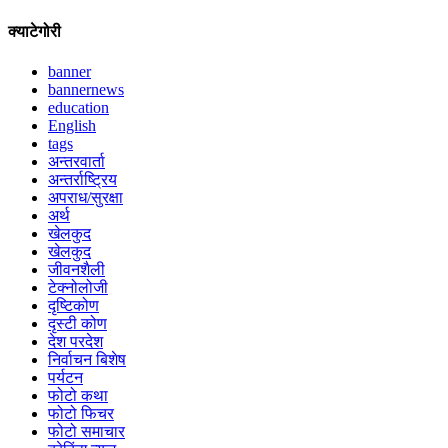
क्याटेगोरी
banner
bannernews
education
English
tags
अन्तरवार्ता
अन्तर्राष्ट्रिय
अपराध/सुरक्षा
अर्थ
खेलकुद
खेलकुद
जीवनशैली
टेक्नोलोजी
दृष्टिकोण
दृस्टी कोण
देश परदेश
निर्वाचन बिशेष
पर्यटन
फोटो कथा
फोटो फिचर
फोटो समाचार