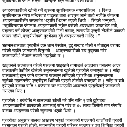
सूर्यविनायक जंगल क्षेत्रमा केिन्द्रत भएर खोजी गरेको थियो ।
अपहरणकारीको खोजी गर्ने क्रममा सूर्यविनायक नगरपालिका– ८ स्थित
सूर्यविनायक गणेश मन्दिरबाट पाइलट बाबा आश्रम जाने बाटो नजीकै जंगलमा
अपहरणकारीसँग जम्काभेट भएपछि भिडन्त भएको थियो । सिंहले भन्नुभयो,
“सूर्यविनायक जंगलमा अपहरणकारी लुकेर बसेको अवस्थामा जम्काभेट भयो,
पक्राउ गर्न खोज्दा अपहरणकारीले गोली चलाए, त्यसपछि प्रहरी टोलीले जवाफी
फायर ग¥यो, प्रहरीसँगको मुठभेडमा दुवै अपहरणकारी मारिए ।”
घटनास्थलबाट प्रहरीले एक थान पेस्तोल, दुई राउण्ड गोली र मोबाइल बरामद
गरेको उहाँले जानकारी दिनुभयो । अपहरणकारीको शव मुचुल्का गरेर
काठमाडाँै लैजाने तयारी भइरहेको छ ।
खड्काले सञ्चालन गरेको पसलमा आइरहने तामाङले आइतबार पसलमा आएर
बालकसँग केहीबेर खेलेको अनुसन्धानमा खुलेको प्रहरीले जनाएको छ । साँझ
बालकलाई घुम्न जाने बहानामा फकाएर लगिएको प्रारम्भिक अनुसन्धानमा
खुलेको महानगरीय प्रहरीवृत्त थिमिको प्रहरी टोलीले बताएको छ । साँझ छ बजे
हराएको बालक राति ८ बजेसम्म घर नआएपछि आफन्तले प्रहरीलाई जानकारी
गराएका थिए ।
प्रहरीले ८ बजेदेखि नै बालकको खोजी गरे पनि राति ९ बजे दुईपटक
अपहरणकारीले बालकको आमालाई फोन गरेर रु ४० लाख फिरौती माग गरेपछि
बालक अपहरणमा परेको खुलासा भएको थियो ।
प्रहरीका अनुसार बालक अपहरण भएको जानकारी पाएलगत्तै काडाँघारी प्रहरी
प्रभागका प्रहरी टोली, महानगरीय प्रहरी परिसर भक्तपुर र वृत्त थिमिका प्रहरी