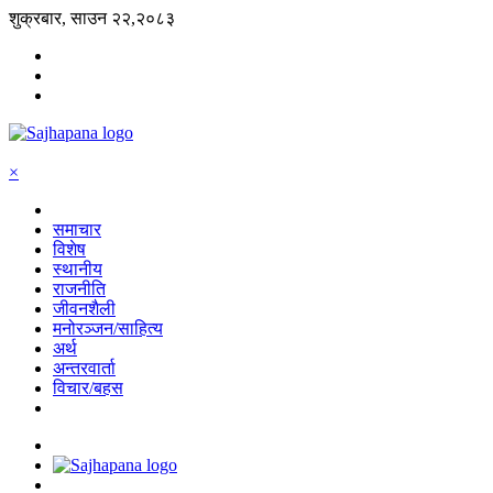
शुक्रबार, साउन २२,२०८३
×
समाचार
विशेष
स्थानीय
राजनीति
जीवनशैली
मनोरञ्जन/साहित्य
अर्थ
अन्तरवार्ता
विचार/बहस