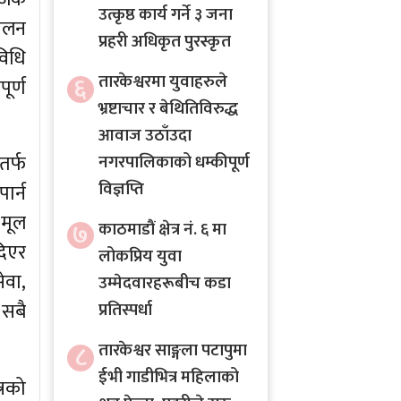
उत्कृष्ठ कार्य गर्ने ३ जना
चालन
प्रहरी अधिकृत पुरस्कृत
विधि
६
तारकेश्वरमा युवाहरुले
ूर्ण
भ्रष्टाचार र बेथितिविरुद्ध
आवाज उठाँउदा
तर्फ
नगरपालिकाको धम्कीपूर्ण
विज्ञप्ति
र्न
मूल
७
काठमाडौं क्षेत्र नं. ६ मा
दिएर
लोकप्रिय युवा
ेवा,
उम्मेदवारहरूबीच कडा
सबै
प्रतिस्पर्धा
८
तारकेश्वर साङ्गला पटापुमा
ईभी गाडीभित्र महिलाको
्रको