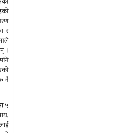
ासका
तहको
कारण
ा र
ाले
न् ।
 पनि
ाखको
क नै
मा ५
साय,
यलाई