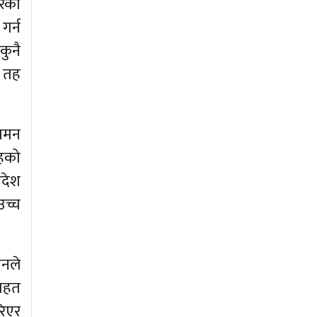
ारको
गर्न
कुनै
य तह
ुगमन
तहको
रदेश
उच्च
ानले
ातहत
रिएर