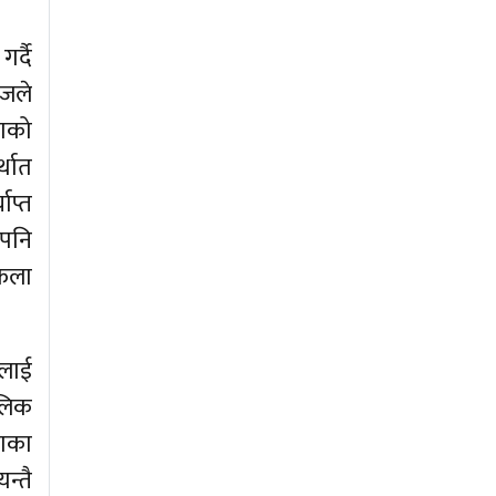
र्दै
ाजले
ताको
्थात
ाप्त
 पनि
फेला
ालाई
लिक
खाका
न्तै