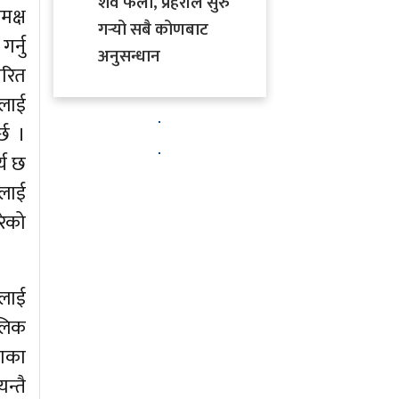
शव फेला, प्रहरीले सुरु
क्ष
गर्‍यो सबै कोणबाट
्नु
अनुसन्धान
ारित
रलाई
्छ ।
्य छ
ललाई
रेको
ालाई
लिक
खाका
न्तै