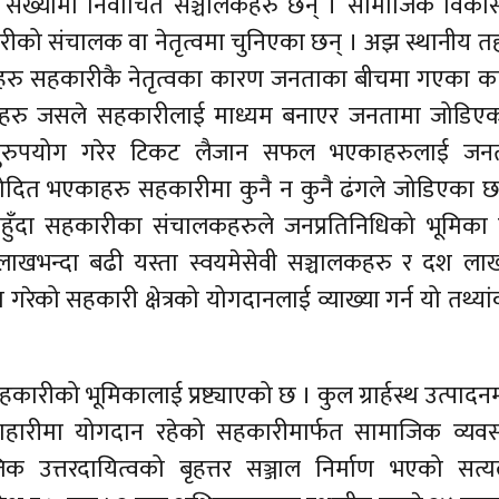
 संख्यामा निर्वाचित सञ्चालकहरु छन् । सामाजिक विक
ारीको संचालक वा नेतृत्वमा चुनिएका छन् । अझ स्थानीय 
ारहरु सहकारीकै नेतृत्वका कारण जनताका बीचमा गएका 
तिहरु जसले सहकारीलाई माध्यम बनाएर जनतामा जोडिएक
दुरुपयोग गरेर टिकट लैजान सफल भएकाहरुलाई जनत
ोदित भएकाहरु सहकारीमा कुनै न कुनै ढंगले जोडिएका छ
नहुँदा सहकारीका संचालकहरुले जनप्रतिनिधिको भूमिका
२ लाखभन्दा बढी यस्ता स्वयमेसेवी सञ्चालकहरु र दश ल
ना गरेको सहकारी क्षेत्रको योगदानलाई व्याख्या गर्न यो तथ्यां
रीको भूमिकालाई प्रष्ट्याएको छ । कुल ग्रार्हस्थ उत्पादन
 हाराहारीमा योगदान रहेको सहकारीमार्फत सामाजिक व्यव
िक उत्तरदायित्वको बृहत्तर सञ्जाल निर्माण भएको सत्