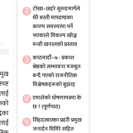
२
टोखा–छहरे सुरुङमार्गले
धेरै बस्ती मापदण्डका
कारण समस्यामा पर्ने
भएकाले विकल्प खोज्न
मन्त्री खनालको प्रस्ताव
३
काठमाडौं–७ : प्रकाश
श्रेष्ठको सम्भावना मजबुत
्मुख
बन्दै गएको राजनीतिक
पष्ट
विश्लेषकहरूको बुझाइ
ालाई
४
एमालेको घोषणापत्रमा के
ाजको
छ ? (पूर्णपाठ)
धिका
५
सिंहदरबारका प्रहरी प्रमुख
ालाई
जनार्दन घिमिरे सहित
ाजिक