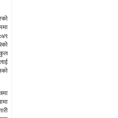
भएको
ुपमा
 ०४९
ेको
ुकुल
नलाई
ासको
्रमा
यामा
गारी