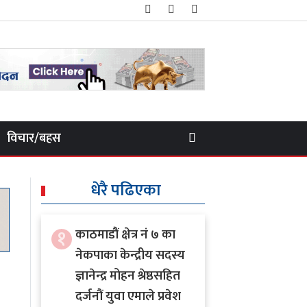
विचार/बहस
धेरै पढिएका
१
काठमाडौं क्षेत्र नं ७ का
नेकपाका केन्द्रीय सदस्य
ज्ञानेन्द्र मोहन श्रेष्ठसहित
दर्जनौं युवा एमाले प्रवेश