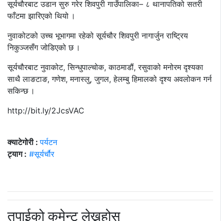
सूर्यचौरबाट उडान सुरु गरेर शिवपुरी गाउँपालिका– ८ थानापतिको सतरी
फाँटमा झारिएको थियो ।
नुवाकोटको उच्च भूभागमा रहेको सूर्यचौर शिवपुरी नागार्जुन राष्ट्रिय
निकुञ्जसँग जोडिएको छ ।
सूर्यचौरबाट नुवाकोट, सिन्धुपाल्चोक, काठमाडौं, रसुवाको मनोरम दृश्यका
साथै लाङटाङ, गणेश, मनास्लु, जुगल, हेलम्बु हिमालको दृश्य अवलोकन गर्न
सकिन्छ ।
http://bit.ly/2JcsVAC
क्याटेगोरी :
पर्यटन
ट्याग :
#सूर्यर्चौर
तपाईको कमेन्ट लेख्नुहोस्