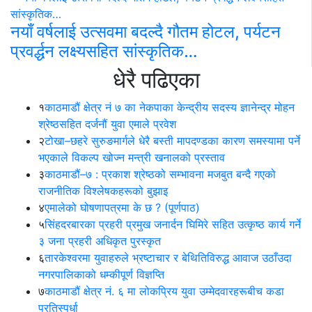
नयाँ वर्षलाई उत्सवमा बदल्दै गौतम होटल, पर्यटन
प्रवर्द्धन लक्ष्यसहित सांस्कृतिक…
धेरै पढिएका
१
काठमाडौं क्षेत्र नं ७ का नेकपाका केन्द्रीय सदस्य ज्ञानेन्द्र मोहन
श्रेष्ठसहित दर्जनौं युवा एमाले प्रवेश
२
टोखा–छहरे सुरुङमार्गले धेरै बस्ती मापदण्डका कारण समस्यामा पर्ने
भएकाले विकल्प खोज्न मन्त्री खनालको प्रस्ताव
३
काठमाडौं–७ : प्रकाश श्रेष्ठको सम्भावना मजबुत बन्दै गएको
राजनीतिक विश्लेषकहरूको बुझाइ
४
एमालेको घोषणापत्रमा के छ ? (पूर्णपाठ)
५
सिंहदरबारका प्रहरी प्रमुख जनार्दन घिमिरे सहित उत्कृष्ठ कार्य गर्ने
३ जना प्रहरी अधिकृत पुरस्कृत
६
तारकेश्वरमा युवाहरुले भ्रष्टाचार र बेथितिविरुद्ध आवाज उठाँउदा
नगरपालिकाको धम्कीपूर्ण विज्ञप्ति
७
काठमाडौं क्षेत्र नं. ६ मा लोकप्रिय युवा उम्मेदवारहरूबीच कडा
प्रतिस्पर्धा