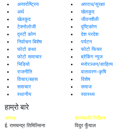
अन्तर्राष्ट्रिय
अपराध/सुरक्षा
अर्थ
खेलकुद
खेलकुद
जीवनशैली
टेक्नोलोजी
दृष्टिकोण
दृस्टी कोण
देश परदेश
निर्वाचन बिशेष
पर्यटन
फोटो कथा
फोटो फिचर
फोटो समाचार
ब्रेकिंग न्युज
भिडियो
मनोरञ्जन/साहित्य
राजनीति
वातावरण-कृषि
विचार/बहस
विशेष
समाचार
समाज
स्थानीय
स्वास्थ्य
हाम्रो बारे
अध्यक्ष
कार्यकारी निर्देशक
ई. रामचन्द्र तिमिल्सिना
विदुर फुँयाल