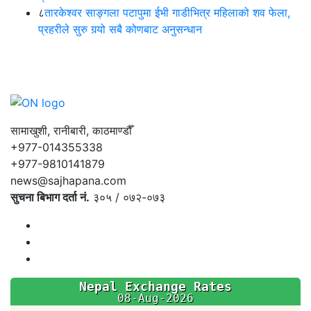
८
तारकेश्वर साङ्गला पटापुमा ईभी गाडीभित्र महिलाको शव फेला,
प्रहरीले सुरु गर्‍यो सबै कोणबाट अनुसन्धान
सामाखुशी, रानीबारी, काठमाण्डौँ
+977-014355338
+977-9810141879
news@sajhapana.com
सुचना बिभाग दर्ता नं.
३०५ / ०७२-०७३