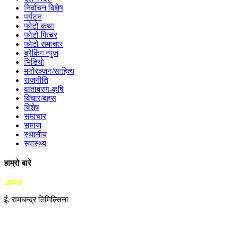
निर्वाचन बिशेष
पर्यटन
फोटो कथा
फोटो फिचर
फोटो समाचार
ब्रेकिंग न्युज
भिडियो
मनोरञ्जन/साहित्य
राजनीति
वातावरण-कृषि
विचार/बहस
विशेष
समाचार
समाज
स्थानीय
स्वास्थ्य
हाम्रो बारे
अध्यक्ष
ई. रामचन्द्र तिमिल्सिना