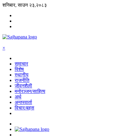
शनिबार, साउन २३,२०८३
×
समाचार
विशेष
स्थानीय
राजनीति
जीवनशैली
मनोरञ्जन/साहित्य
अर्थ
अन्तरवार्ता
विचार/बहस