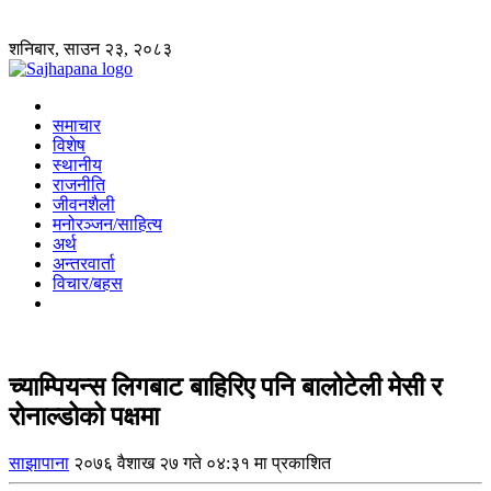
शनिबार, साउन २३, २०८३
समाचार
विशेष
स्थानीय
राजनीति
जीवनशैली
मनोरञ्जन/साहित्य
अर्थ
अन्तरवार्ता
विचार/बहस
च्याम्पियन्स लिगबाट बाहिरिए पनि बालोटेली मेसी र
रोनाल्डोको पक्षमा
साझापाना
२०७६ वैशाख २७ गते ०४:३१ मा प्रकाशित