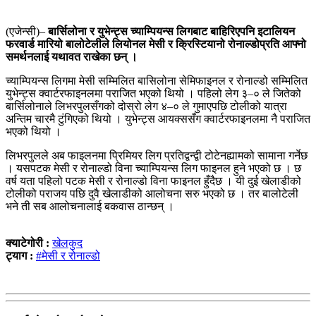
(एजेन्सी)–
बार्सिलोना र युभेन्ट्स च्याम्पियन्स लिगबाट बाहिरिएपनि इटालियन
फरवार्ड मारियो बालोटेलीले लियोनल मेसी र क्रिस्टियानो रोनाल्डोप्रति आफ्नो
समर्थनलाई यथावत राखेका छन् ।
च्याम्पियन्स लिगमा मेसी सम्मिलित बासिलोना सेमिफाइनल र रोनाल्डो सम्मिलित
युभेन्ट्स क्वार्टरफाइनलमा पराजित भएको थियो । पहिलो लेग ३–० ले जितेको
बार्सिलोनाले लिभरपुलसँगको दोस्रो लेग ४–० ले गुमाएपछि टोलीको यात्रा
अन्तिम चारमै टुंगिएको थियो । युभेन्ट्स आयक्ससँग क्वार्टरफाइनलमा नै पराजित
भएको थियो ।
लिभरपुलले अब फाइलनमा प्रिमियर लिग प्रतिद्वन्द्वी टोटेनह्यामको सामाना गर्नेछ
। यसपटक मेसी र रोनाल्डो विना च्याम्पियन्स लिग फाइनल हुने भएको छ । छ
वर्ष यता पहिलो पटक मेसी र रोनाल्डो विना फाइनल हुँदैछ । यी दुई खेलाडीको
टोलीको पराजय पछि दुवै खेलाडीको आलोचना सरु भएको छ । तर बालोटेली
भने ती सब आलोचनालाई बकवास ठान्छन् ।
क्याटेगोरी :
खेलकुद
ट्याग :
#मेसी र रोनाल्डो