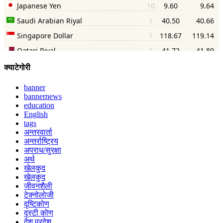
क्याटेगोरी
banner
bannernews
education
English
tags
अन्तरवार्ता
अन्तर्राष्ट्रिय
अपराध/सुरक्षा
अर्थ
खेलकुद
खेलकुद
जीवनशैली
टेक्नोलोजी
दृष्टिकोण
दृस्टी कोण
देश परदेश