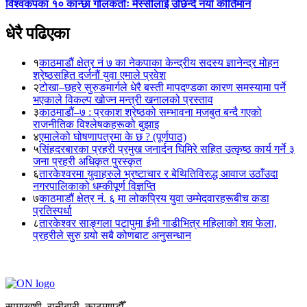
विश्वकपका १० कान्छा गोलकर्ताः मेस्सीलाई उछिन्दै नयाँ कीर्तिमान
धेरै पढिएका
१
काठमाडौं क्षेत्र नं ७ का नेकपाका केन्द्रीय सदस्य ज्ञानेन्द्र मोहन
श्रेष्ठसहित दर्जनौं युवा एमाले प्रवेश
२
टोखा–छहरे सुरुङमार्गले धेरै बस्ती मापदण्डका कारण समस्यामा पर्ने
भएकाले विकल्प खोज्न मन्त्री खनालको प्रस्ताव
३
काठमाडौं–७ : प्रकाश श्रेष्ठको सम्भावना मजबुत बन्दै गएको
राजनीतिक विश्लेषकहरूको बुझाइ
४
एमालेको घोषणापत्रमा के छ ? (पूर्णपाठ)
५
सिंहदरबारका प्रहरी प्रमुख जनार्दन घिमिरे सहित उत्कृष्ठ कार्य गर्ने ३
जना प्रहरी अधिकृत पुरस्कृत
६
तारकेश्वरमा युवाहरुले भ्रष्टाचार र बेथितिविरुद्ध आवाज उठाँउदा
नगरपालिकाको धम्कीपूर्ण विज्ञप्ति
७
काठमाडौं क्षेत्र नं. ६ मा लोकप्रिय युवा उम्मेदवारहरूबीच कडा
प्रतिस्पर्धा
८
तारकेश्वर साङ्गला पटापुमा ईभी गाडीभित्र महिलाको शव फेला,
प्रहरीले सुरु गर्‍यो सबै कोणबाट अनुसन्धान
सामाखुशी, रानीबारी, काठमाण्डौँ