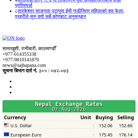
प्रतिस्पर्धा
८
तारकेश्वर साङ्गला पटापुमा ईभी गाडीभित्र महिलाको शव फेला,
प्रहरीले सुरु गर्‍यो सबै कोणबाट अनुसन्धान
सामाखुशी, रानीबारी, काठमाण्डौँ
+977-014355338
+977-9810141879
news@sajhapana.com
सुचना बिभाग दर्ता नं.
३०५ / ०७२-०७३