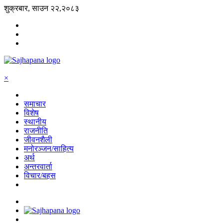
शुक्रबार, साउन २२,२०८३
×
समाचार
विशेष
स्थानीय
राजनीति
जीवनशैली
मनोरञ्जन/साहित्य
अर्थ
अन्तरवार्ता
विचार/बहस