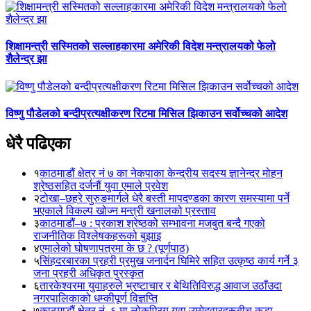
शिक्षामन्त्री सस्मितको सल्लाहकारमा अमेरिकी विदेश मन्त्रालयको फेलो
शैलेन्द्र झा
विष्णु पौडेलको बन्दीप्रत्यक्षीकरण रिटमा मिसिल झिकाउन सर्वोच्चको आदेश
धेरै पढिएका
१
काठमाडौं क्षेत्र नं ७ का नेकपाका केन्द्रीय सदस्य ज्ञानेन्द्र मोहन
श्रेष्ठसहित दर्जनौं युवा एमाले प्रवेश
२
टोखा–छहरे सुरुङमार्गले धेरै बस्ती मापदण्डका कारण समस्यामा पर्ने
भएकाले विकल्प खोज्न मन्त्री खनालको प्रस्ताव
३
काठमाडौं–७ : प्रकाश श्रेष्ठको सम्भावना मजबुत बन्दै गएको
राजनीतिक विश्लेषकहरूको बुझाइ
४
एमालेको घोषणापत्रमा के छ ? (पूर्णपाठ)
५
सिंहदरबारका प्रहरी प्रमुख जनार्दन घिमिरे सहित उत्कृष्ठ कार्य गर्ने ३
जना प्रहरी अधिकृत पुरस्कृत
६
तारकेश्वरमा युवाहरुले भ्रष्टाचार र बेथितिविरुद्ध आवाज उठाँउदा
नगरपालिकाको धम्कीपूर्ण विज्ञप्ति
७
काठमाडौं क्षेत्र नं. ६ मा लोकप्रिय युवा उम्मेदवारहरूबीच कडा