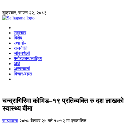
शुक्रबार, साउन २२, २०८३
समाचार
विशेष
स्थानीय
राजनीति
जीवनशैली
मनोरञ्जन/साहित्य
अर्थ
अन्तरवार्ता
विचार/बहस
चन्द्रागिरिमा कोभिड–१९ प्रतिव्यक्ति रु दश लाखको
स्वास्थ्य बीमा
साझापाना
२०७७ वैशाख २४ गते १०:५२ मा प्रकाशित