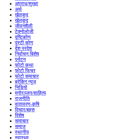
अपराध/सुरक्षा
अर्थ
खेलकुद
खेलकुद
जीवनशैली
टेक्नोलोजी
दृष्टिकोण
दृस्टी कोण
देश परदेश
निर्वाचन बिशेष
पर्यटन
फोटो कथा
फोटो फिचर
फोटो समाचार
ब्रेकिंग न्युज
भिडियो
मनोरञ्जन/साहित्य
राजनीति
वातावरण-कृषि
विचार/बहस
विशेष
समाचार
समाज
स्थानीय
स्वास्थ्य