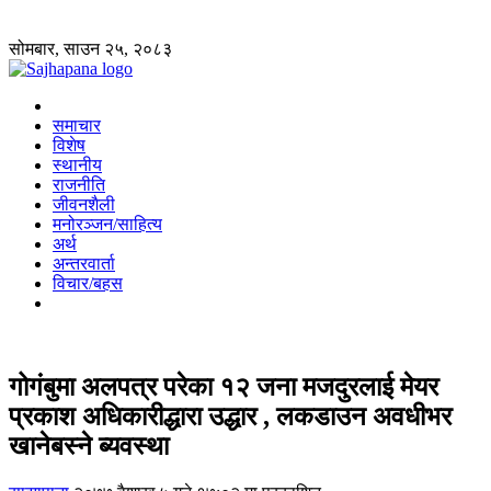
सोमबार, साउन २५, २०८३
समाचार
विशेष
स्थानीय
राजनीति
जीवनशैली
मनोरञ्जन/साहित्य
अर्थ
अन्तरवार्ता
विचार/बहस
गोगंबुमा अलपत्र परेका १२ जना मजदुरलाई मेयर
प्रकाश अधिकारीद्धारा उद्धार , लकडाउन अवधीभर
खानेबस्ने ब्यवस्था