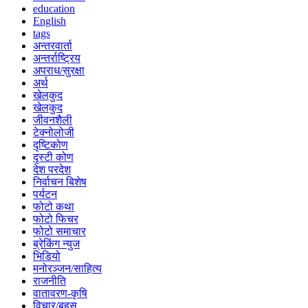
education
English
tags
अन्तरवार्ता
अन्तर्राष्ट्रिय
अपराध/सुरक्षा
अर्थ
खेलकुद
खेलकुद
जीवनशैली
टेक्नोलोजी
दृष्टिकोण
दृस्टी कोण
देश परदेश
निर्वाचन बिशेष
पर्यटन
फोटो कथा
फोटो फिचर
फोटो समाचार
ब्रेकिंग न्युज
भिडियो
मनोरञ्जन/साहित्य
राजनीति
वातावरण-कृषि
विचार/बहस