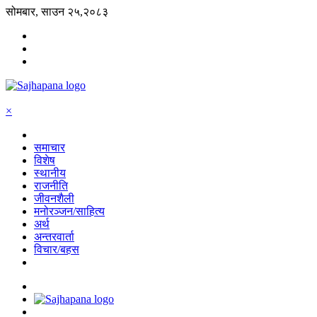
सोमबार, साउन २५,२०८३
×
समाचार
विशेष
स्थानीय
राजनीति
जीवनशैली
मनोरञ्जन/साहित्य
अर्थ
अन्तरवार्ता
विचार/बहस