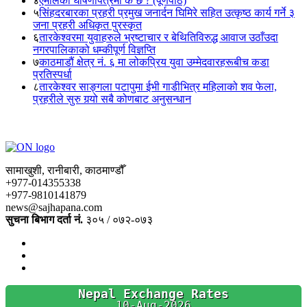
४
एमालेको घोषणापत्रमा के छ ? (पूर्णपाठ)
५
सिंहदरबारका प्रहरी प्रमुख जनार्दन घिमिरे सहित उत्कृष्ठ कार्य गर्ने ३
जना प्रहरी अधिकृत पुरस्कृत
६
तारकेश्वरमा युवाहरुले भ्रष्टाचार र बेथितिविरुद्ध आवाज उठाँउदा
नगरपालिकाको धम्कीपूर्ण विज्ञप्ति
७
काठमाडौं क्षेत्र नं. ६ मा लोकप्रिय युवा उम्मेदवारहरूबीच कडा
प्रतिस्पर्धा
८
तारकेश्वर साङ्गला पटापुमा ईभी गाडीभित्र महिलाको शव फेला,
प्रहरीले सुरु गर्‍यो सबै कोणबाट अनुसन्धान
सामाखुशी, रानीबारी, काठमाण्डौँ
+977-014355338
+977-9810141879
news@sajhapana.com
सुचना बिभाग दर्ता नं.
३०५ / ०७२-०७३