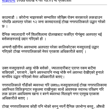
साझापाना
२०७७ वैशाख ५ गते १७:०२ मा प्रकाशित
काठमाडौ । कोरोना भाइरसको सम्भावित जोखिम रोक्न सरकारले लकडाउन
गरेपछि अलपत्र परेका १२ जना कामदारलाई टोखा नगरपालिकाले उद्धार गरेको
छ ।
दैनिक ज्यालादारी गर्ने शिलशिलामा दोलखाबाट फर्कीएर गोगंबुमा अलपत्र भई
बसेकाहरुलाई उद्दार गरिएको हो ।
अन्यन्तै दहीनीय अवस्थामा अलपत्र परेका कालिकोटका मजदुरलाई उद्धार
गरिएको टोखा नगरपालिकाको मेयर प्रकाश अधिकारीले बताए ।
उक्त मजदुरहरुले आफु भोकै बसेको , ज्यालादारीबाट प्राप्त रकम बाटैमा
सकिएको , घरजाने , खाने अवस्थापनि नभइ भोकै मर्न अवस्था देखीएको हुनाले
मानविय उद्धार गरिएको मेयर अधिकारीले बताए।
नगरपालिकाले गाँडीको ब्यवस्था गरि उक्तm मजदुरहरुलाई टोखा नगरपालिकामा
अवस्थित तिलिङ्गटार स्कुलमा राखीनुका साथै आवश्यक स्वास्थ परिक्षण गरि
लक डाउन अवधिसम्म खाना र बस्ने ब्यवस्था मिलाइने नगर प्रमुख प्रकाश
अधिकारीले बताए ।
टोखा नगरपालिकामा कोही पनि भोको बस्नु नपर्ने दैनिक उपभोग्य बस्तु , औषधी