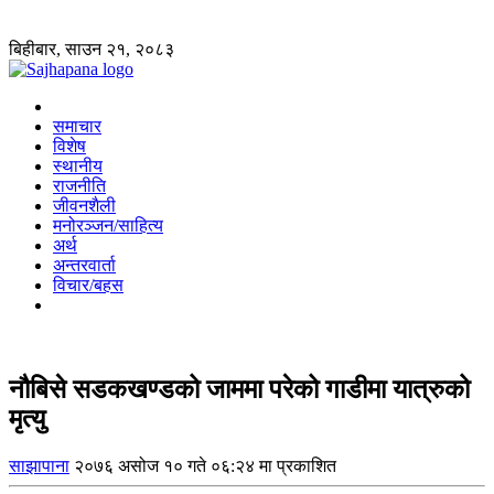
बिहीबार, साउन २१, २०८३
समाचार
विशेष
स्थानीय
राजनीति
जीवनशैली
मनोरञ्जन/साहित्य
अर्थ
अन्तरवार्ता
विचार/बहस
नौबिसे सडकखण्डको जाममा परेको गाडीमा यात्रुको
मृत्यु
साझापाना
२०७६ असोज १० गते ०६:२४ मा प्रकाशित