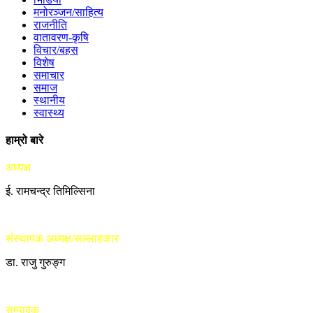
मनोरञ्जन/साहित्य
राजनीति
वातावरण-कृषि
विचार/बहस
विशेष
समाचार
समाज
स्थानीय
स्वास्थ्य
हाम्रो बारे
अध्यक्ष
ई. रामचन्द्र तिमिल्सिना
संस्थापक अध्यक्ष/सल्लाहकार
डा. राजु गुरुङ्ग
सम्पादक