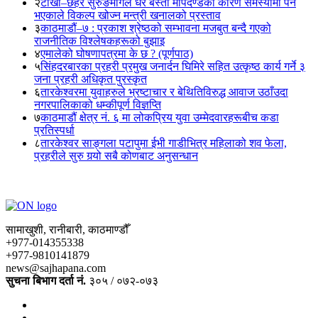
२
टोखा–छहरे सुरुङमार्गले धेरै बस्ती मापदण्डका कारण समस्यामा पर्ने
भएकाले विकल्प खोज्न मन्त्री खनालको प्रस्ताव
३
काठमाडौं–७ : प्रकाश श्रेष्ठको सम्भावना मजबुत बन्दै गएको
राजनीतिक विश्लेषकहरूको बुझाइ
४
एमालेको घोषणापत्रमा के छ ? (पूर्णपाठ)
५
सिंहदरबारका प्रहरी प्रमुख जनार्दन घिमिरे सहित उत्कृष्ठ कार्य गर्ने ३
जना प्रहरी अधिकृत पुरस्कृत
६
तारकेश्वरमा युवाहरुले भ्रष्टाचार र बेथितिविरुद्ध आवाज उठाँउदा
नगरपालिकाको धम्कीपूर्ण विज्ञप्ति
७
काठमाडौं क्षेत्र नं. ६ मा लोकप्रिय युवा उम्मेदवारहरूबीच कडा
प्रतिस्पर्धा
८
तारकेश्वर साङ्गला पटापुमा ईभी गाडीभित्र महिलाको शव फेला,
प्रहरीले सुरु गर्‍यो सबै कोणबाट अनुसन्धान
सामाखुशी, रानीबारी, काठमाण्डौँ
+977-014355338
+977-9810141879
news@sajhapana.com
सुचना बिभाग दर्ता नं.
३०५ / ०७२-०७३