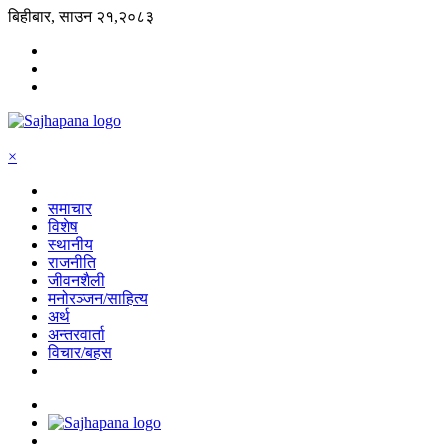
बिहीबार, साउन २१,२०८३
×
समाचार
विशेष
स्थानीय
राजनीति
जीवनशैली
मनोरञ्जन/साहित्य
अर्थ
अन्तरवार्ता
विचार/बहस