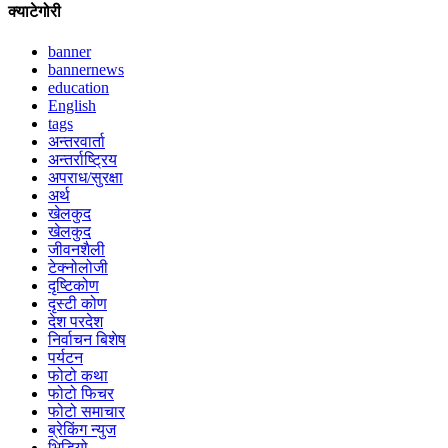
क्याटेगोरी
banner
bannernews
education
English
tags
अन्तरवार्ता
अन्तर्राष्ट्रिय
अपराध/सुरक्षा
अर्थ
खेलकुद
खेलकुद
जीवनशैली
टेक्नोलोजी
दृष्टिकोण
दृस्टी कोण
देश परदेश
निर्वाचन बिशेष
पर्यटन
फोटो कथा
फोटो फिचर
फोटो समाचार
ब्रेकिंग न्युज
भिडियो